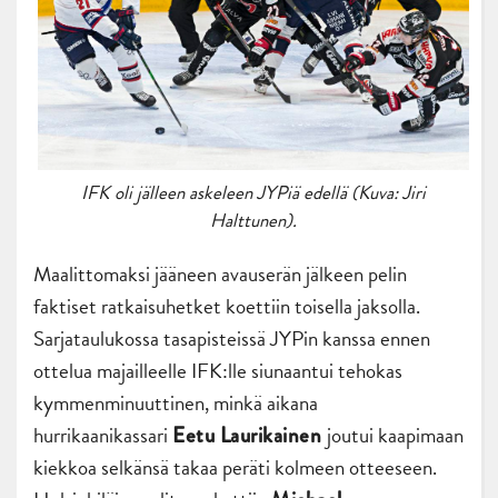
IFK oli jälleen askeleen JYPiä edellä (Kuva: Jiri
Halttunen).
Maalittomaksi jääneen avauserän jälkeen pelin
faktiset ratkaisuhetket koettiin toisella jaksolla.
Sarjataulukossa tasapisteissä JYPin kanssa ennen
ottelua majailleelle IFK:lle siunaantui tehokas
kymmenminuuttinen, minkä aikana
hurrikaanikassari
joutui kaapimaan
Eetu Laurikainen
kiekkoa selkänsä takaa peräti kolmeen otteeseen.