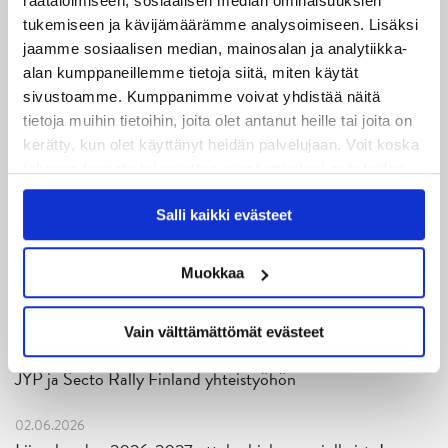
räätälöimiseen, sosiaalisen median ominaisuuksien
05.08.2026
tukemiseen ja kävijämäärämme analysoimiseen. Lisäksi
JYPin kapteenisto Liiga-kauteen 2026–2027 on nimetty
jaamme sosiaalisen median, mainosalan ja analytiikka-
alan kumppaneillemme tietoja siitä, miten käytät
04.08.2026
sivustoamme. Kumppanimme voivat yhdistää näitä
Joukkueen yhteisharjoitukset ovat alkaneet – ensimmäinen
tietoja muihin tietoihin, joita olet antanut heille tai joita on
mittari luvassa jo heti viikonloppuna Tampere Cupissa!
kerätty, kun olet käyttänyt heidän palvelujaan. Voit koska
tahansa kumota tai muuttaa suostumustasi evästeiden
29.07.2026
käytöstä
Evästeet-sivultamme
.
JYPin harjoitusottelut tulevalle 2026-2027 kaudelle on
Salli kaikki evästeet
julkaistu!
Muokkaa
27.07.2026
Ruotsalaishyökkääjä Arvid Costmar JYPiin
Vain välttämättömät evästeet
25.06.2026
JYP ja Secto Rally Finland yhteistyöhön
02.06.2026