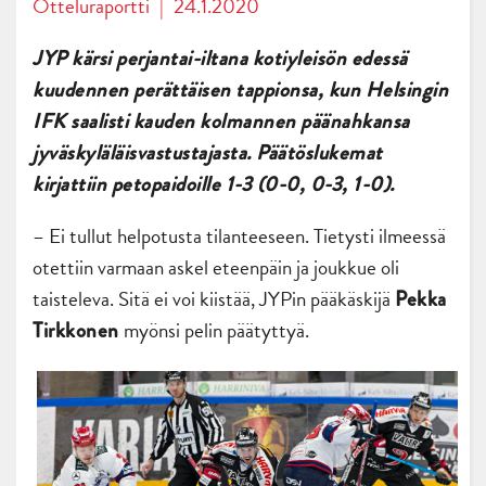
Otteluraportti
|
24.1.2020
JYP kärsi perjantai-iltana kotiyleisön edessä
kuudennen perättäisen tappionsa, kun Helsingin
IFK saalisti kauden kolmannen päänahkansa
jyväskyläläisvastustajasta. Päätöslukemat
kirjattiin petopaidoille 1-3 (0-0, 0-3, 1-0).
– Ei tullut helpotusta tilanteeseen. Tietysti ilmeessä
otettiin varmaan askel eteenpäin ja joukkue oli
taisteleva. Sitä ei voi kiistää, JYPin pääkäskijä
Pekka
myönsi pelin päätyttyä.
Tirkkonen