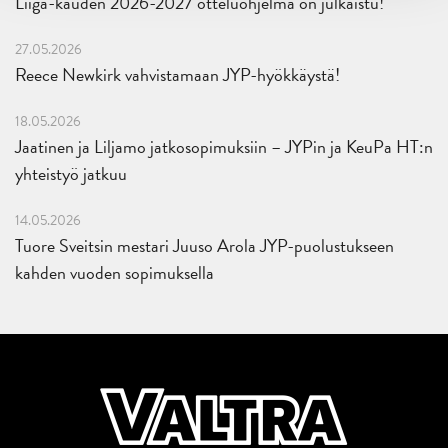
Liiga-kauden 2026-2027 otteluohjelma on julkaistu!
27.05.2026
Reece Newkirk vahvistamaan JYP-hyökkäystä!
18.05.2026
Jaatinen ja Liljamo jatkosopimuksiin – JYPin ja KeuPa HT:n
yhteistyö jatkuu
14.05.2026
Tuore Sveitsin mestari Juuso Arola JYP-puolustukseen
kahden vuoden sopimuksella