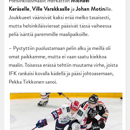
Helsinkiläismaalit merkattiin
Michael
,
ja
ille.
Keräselle
Ville Varakkaalle
Johan Motin
Joukkueet väänsivät kaksi erää melko tasaisesti,
mutta helsinkiläisvieraat pääsivät tässä vaiheessa
peliä isäntiä paremmille maalipaikoille.
– Pystyttiin puolustamaan pelin alku ja meillä oli
omat paikkamme, mutta ei vaan saatu kiekkoa
maalin. Toisessa erässä tehtiin muutama virhe, joista
IFK rankaisi kovalla kädellä ja pääsi johtoasemaan,
Pekka Tirkkonen sanoi.