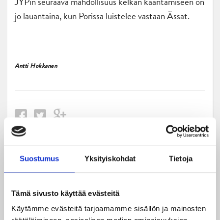
JYPin seuraava mahdollisuus kelkan kääntämiseen on
jo lauantaina, kun Porissa luistelee vastaan Ässät.
Antti Hokkanen
Uusimmat
Suostumus
Yksityiskohdat
Tietoja
06.08.2026
Tämä sivusto käyttää evästeitä
JYPin kausi käyntiin Tampere Cupista!
Käytämme evästeitä tarjoamamme sisällön ja mainosten