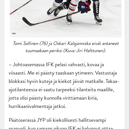
Tomi Sallinen (76) ja Oskari Kalajanniska eivät antaneet
tuumaakaan periksi (Kuva: Jiri Halttunen).
– Johtoasemassa IFK pelasi vahvasti, kovaa ja
viisaasti. Me ei päästy taaskaan ytimeen. Vastustaja
blokkasi hyvin kuteja ja kiekot jäivät matkalle. Takaa-
ajotilanteessa ei saatu tarpeeksi tilanteita maalille,
jotta olisi päästy kunnolla virittämään kiriä,
hurrikaanivalmentaja jatkoi.
Päätöserässä JYP oli kiekollisesti hallitsevampi
osapuoli, kun samaan aikaan IFK ei halunnut ottaa