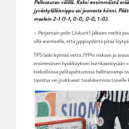
Palloseuran välillä. Kaksi ensimmäistä erä
jyväskyläläisnippu sai juonesta kiinni. Päät
maalein 2-1 (1-1, 0-0, 0-0, 1-0).
– Perjantain pelin (Jukurit) jälkeen meiltä pu
sillä asenteella, että jyppisydäntä pitää löyty
TPS laski kylmää vettä JYPin niskaan jo avau
ensimmäisen hyökkäyksen hurrikaanirysään vain
kiekollisissa pelitapahtumissa hallitsevampi o
tasoitus vei joukkueet tasalukemissa toiselle