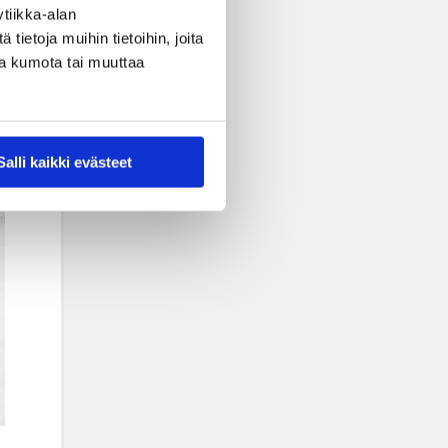
tiikka-alan
ietoja muihin tietoihin, joita
nsa kumota tai muuttaa
Salli kaikki evästeet