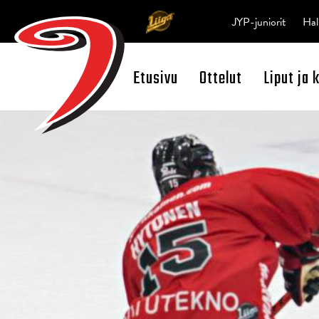
JYP-juniorit
Hal
Etusivu
Ottelut
Liput ja 
Open Search