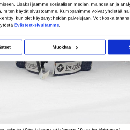
iseen. Lisäksi jaamme sosiaalisen median, mainosalan ja analy
, miten käytät sivustoamme. Kumppanimme voivat yhdistää näitä t
on kerätty, kun olet käyttänyt heidän palvelujaan. Voit koska taha
äytöstä
Evästeet-sivultamme
.
ästeet
Muokkaa
su palautti JYPin takaisin voittokantaan (Kuva: Jiri Halttunen).