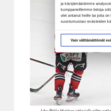
ja kävijämäärämme analysoim
kumppaneillemme tietoja siitä
olet antanut heille tai joita 
suostumustasi evästeiden k
Vain välttämättömät ev
Juha-Pekka Hytösen jatkoajalla nähty ratkai