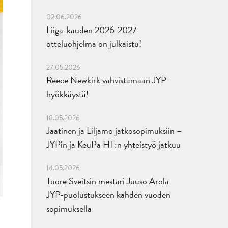
02.06.2026
Liiga-kauden 2026-2027
otteluohjelma on julkaistu!
27.05.2026
Reece Newkirk vahvistamaan JYP-
hyökkäystä!
18.05.2026
Jaatinen ja Liljamo jatkosopimuksiin –
JYPin ja KeuPa HT:n yhteistyö jatkuu
14.05.2026
Tuore Sveitsin mestari Juuso Arola
JYP-puolustukseen kahden vuoden
sopimuksella