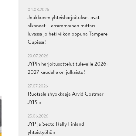
04.08.2026
Joukkueen yhteisharjoitukset ovat
alkaneet – ensimmäinen mittari
luvassa jo heti viikonloppuna Tampere
Cupissa!
29.07.2026
JYPin harjoitusottelut tulevalle 2026-
2027 kaudelle on julkaistu!
27.07.2026
Ruotsalaishyökkääjä Arvid Costmar
JYPiin
25.06.2026
JYP ja Secto Rally Finland
yhteistyöhön