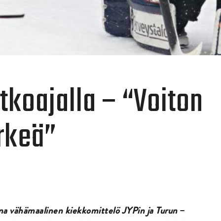
atkoajalla – “Voiton
rkeä”
tana vähämaalinen kiekkomittelö JYPin ja Turun
–