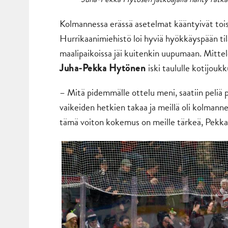
Kolmannessa erässä asetelmat kääntyivät toisin
Hurrikaanimiehistö loi hyviä hyökkäyspään ti
maalipaikoissa jäi kuitenkin uupumaan. Mittelön
iski taululle kotijou
Juha-Pekka Hytönen
– Mitä pidemmälle ottelu meni, saatiin peliä 
vaikeiden hetkien takaa ja meillä oli kolmann
tämä voiton kokemus on meille tärkeä, Pekka