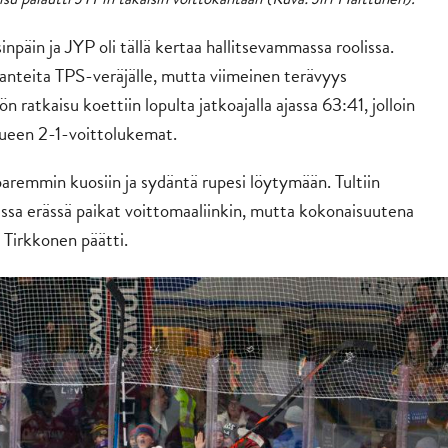
päin ja JYP oli tällä kertaa hallitsevammassa roolissa.
lanteita TPS-veräjälle, mutta viimeinen terävyys
 ratkaisu koettiin lopulta jatkoajalla ajassa 63:41, jolloin
kkueen 2-1-voittolukemat.
paremmin kuosiin ja sydäntä rupesi löytymään. Tultiin
essa erässä paikat voittomaaliinkin, mutta kokonaisuutena
 Tirkkonen päätti.