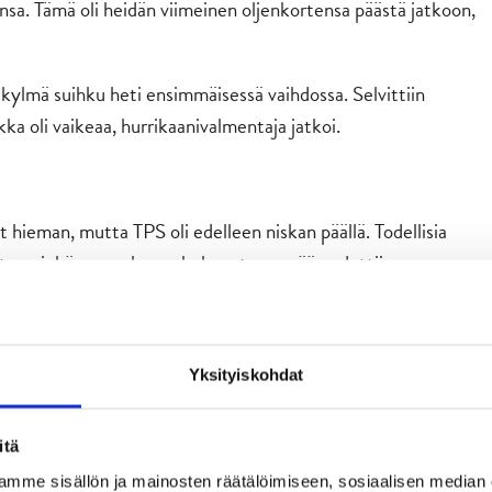
sa. Tämä oli heidän viimeinen oljenkortensa päästä jatkoon,
n kylmä suihku heti ensimmäisessä vaihdossa. Selvittiin
kka oli vaikeaa, hurrikaanivalmentaja jatkoi.
t hieman, mutta TPS oli edelleen niskan päällä. Todellisia
hty, minkä seurauksena kolmanteen erään edettiin
e röyhkeästi ja laittoivat sinne kiekkoa.
Yksityiskohdat
itä
mme sisällön ja mainosten räätälöimiseen, sosiaalisen median