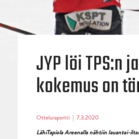
JYP löi TPS:n j
kokemus on tä
Otteluraportti
|
7.3.2020
LähiTapiola Areenalla nähtiin lauantai-il