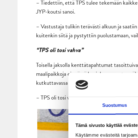
– Tiedettiin, että TPS tulee tekemään kaikken
JYP-koutsi sanoi.
– Vastustaja tulikin terävästi alkuun ja saatii
kuitenkin siitä ja pystyttiin puolustamaan, vai
“TPS oli tosi vahva”
Toisella jaksolla kenttätapahtumat tasoittuiva
maalipaikkoja ei erässä kovinkaan montaa nä
kutkuttavassa tasatilanteessa.
– TPS oli tosi vahva. He tulivat maalinedustall
Suostumus
Tämä sivusto käyttää eväste
Käytämme evästeitä tarjoama