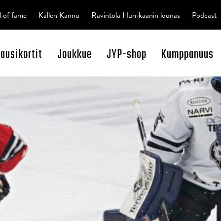
l of fame
Kallen Kannu
Ravintola Hurrikaanin lounas
Podcast
kausikortit
Joukkue
JYP-shop
Kumppanuus