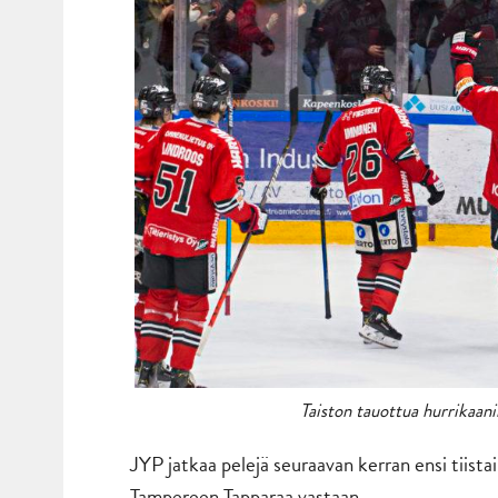
Taiston tauottua hurrikaanil
JYP jatkaa pelejä seuraavan kerran ensi tiistai
Tampereen Tapparaa vastaan.