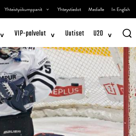
^
Yhteistyökumppanit
Yhteystiedot
Medialle
In English
^
^
^
VIP-palvelut
Uutiset
U20