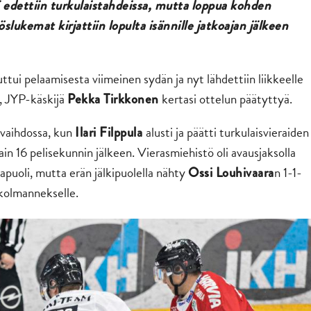
ä edettiin turkulaistahdeissa, mutta loppua kohden
öslukemat kirjattiin lopulta isännille jatkoajan jälkeen
uttui pelaamisesta viimeinen sydän ja nyt lähdettiin liikkeelle
ä, JYP-käskijä
kertasi ottelun päätyttyä.
Pekka Tirkkonen
svaihdossa, kun
alusti ja päätti turkulaisvieraiden
Ilari Filppula
 16 pelisekunnin jälkeen. Vierasmiehistö oli avausjaksolla
sapuoli, mutta erän jälkipuolella nähty
n 1-1-
Ossi Louhivaara
 kolmannekselle.