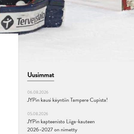
Uusimmat
06.08.2026
JYPin kausi käyntiin Tampere Cupista!
05.08.2026
JYPin kapteenisto Liiga-kauteen
2026–2027 on nimetty