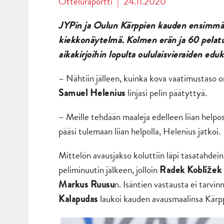
Otteluraportti
|
24.11.2020
JYPin ja Oulun Kärppien kauden ensimmä
kiekkonäytelmä.
Kolmen erän ja 60 pelatu
aikakirjoih
in lopulta oululaisvieraiden eduk
–
Nähtiin jälleen, kuinka kova vaatimustaso o
linjasi pelin päätyttyä.
Samuel Helenius
–
Meille tehdään maaleja edelleen liian helpost
pääsi tulemaan liian helpolla, Helenius jatkoi.
Mittelön avausjakso koluttiin läpi tasatahdei
peliminuutin jälkeen, jolloin
Radek Koblížek
n. Isäntien vastausta ei tarvi
Markus Ruusu
laukoi kauden avausmaalinsa Kärp
Kalapudas