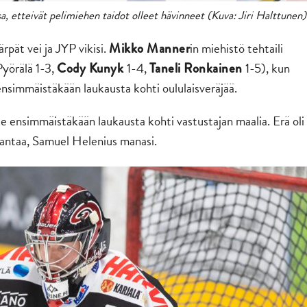
a, etteivät pelimiehen taidot olleet hävinneet (Kuva: Jiri Halttunen)
ärpät vei ja JYP vikisi.
in miehistö tehtaili
Mikko Manner
Pyörälä 1-3,
1-4,
1-5), kun
Cody Kunyk
Taneli Ronkainen
ensimmäistäkään laukausta kohti oululaisveräjää.
ole ensimmäistäkään laukausta kohti vastustajan maalia. Erä oli
arantaa, Samuel Helenius manasi.