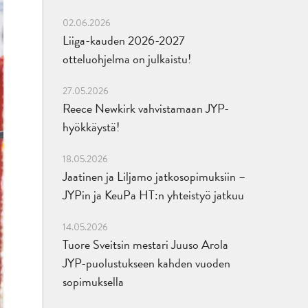
02.06.2026
Liiga-kauden 2026-2027
otteluohjelma on julkaistu!
27.05.2026
Reece Newkirk vahvistamaan JYP-
hyökkäystä!
18.05.2026
Jaatinen ja Liljamo jatkosopimuksiin –
JYPin ja KeuPa HT:n yhteistyö jatkuu
14.05.2026
Tuore Sveitsin mestari Juuso Arola
JYP-puolustukseen kahden vuoden
sopimuksella