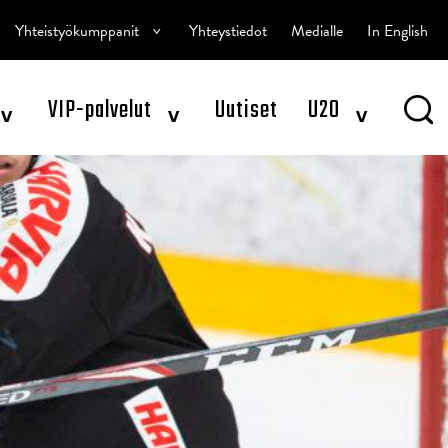
^
Yhteistyökumppanit
Yhteystiedot
Medialle
In English
^
^
^
VIP-palvelut
Uutiset
U20