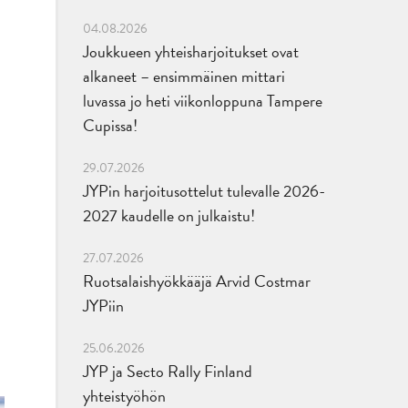
04.08.2026
Joukkueen yhteisharjoitukset ovat
alkaneet – ensimmäinen mittari
luvassa jo heti viikonloppuna Tampere
Cupissa!
29.07.2026
JYPin harjoitusottelut tulevalle 2026-
2027 kaudelle on julkaistu!
27.07.2026
Ruotsalaishyökkääjä Arvid Costmar
JYPiin
25.06.2026
JYP ja Secto Rally Finland
yhteistyöhön