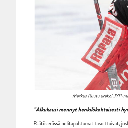
Markus Ruusu urakoi JYP-maal
”Alkukausi mennyt henkilökohtaisesti hy
Päätöserässä pelitapahtumat tasoittuivat, josk