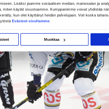
iseen. Lisäksi jaamme sosiaalisen median, mainosalan ja analy
, miten käytät sivustoamme. Kumppanimme voivat yhdistää näitä t
on kerätty, kun olet käyttänyt heidän palvelujaan. Voit koska taha
äytöstä
Evästeet-sivultamme
.
ästeet
Muokkaa