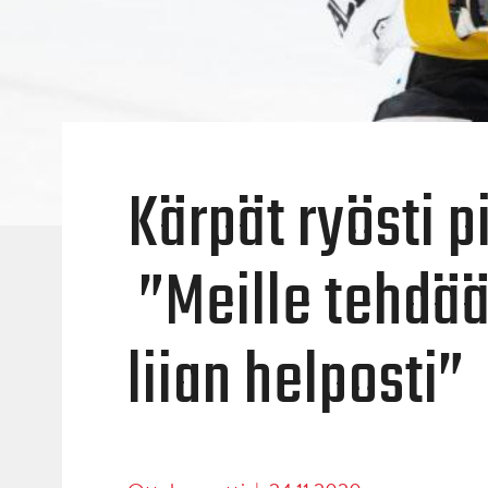
Kärpät ryösti 
”Meille tehdää
liian helposti”