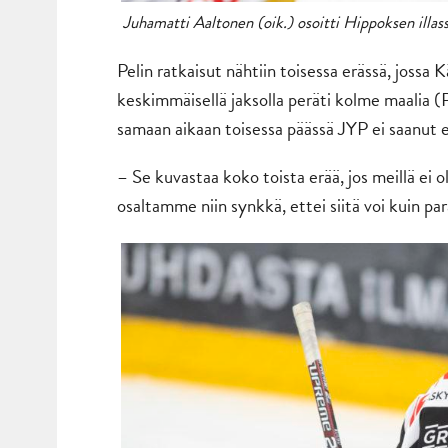
Juhamatti Aaltonen (oik.) osoitti Hippoksen illass
Pelin ratkaisut nähtiin toisessa erässä, jossa K
keskimmäisellä jaksolla peräti kolme maalia (
samaan aikaan toisessa päässä JYP ei saanut 
– Se kuvastaa koko toista erää, jos meillä ei 
osaltamme niin synkkä, ettei siitä voi kuin p