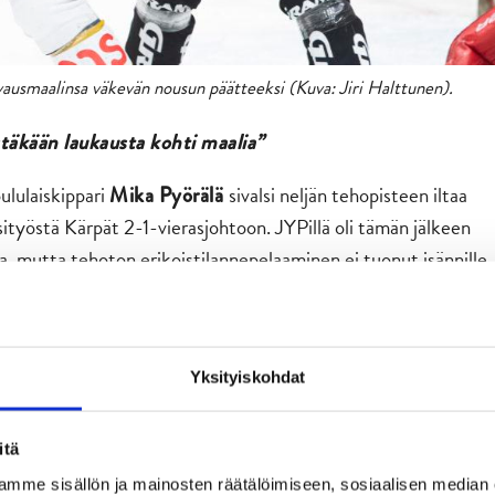
avausmaalinsa väkevän nousun päätteeksi (Kuva: Jiri Halttunen).
stäkään laukausta kohti maalia”
oululaiskippari
sivalsi neljän tehopisteen iltaa
Mika Pyörälä
ityöstä Kärpät 2-1-vierasjohtoon. JYPillä oli tämän jälkeen
, mutta tehoton erikoistilannepelaaminen ei tuonut isännille
porukka. Siitä huolimatta meidän olisi pitänyt pystyä
hurrikaanisentteri totesi.
Yksityiskohdat
itä
mme sisällön ja mainosten räätälöimiseen, sosiaalisen median