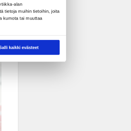
tiikka-alan
ietoja muihin tietoihin, joita
nsa kumota tai muuttaa
Salli kaikki evästeet