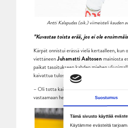
Antti Kalapudas (oik.) viimeisteli kauden 
”Kuvastaa toista erää, jos ei ole ensimmäi
Kärpät onnistui erässä vielä kertaalleen, kun 
viettäneen
mainiosta es
Juhamatti Aaltosen
paikat tasoitukseen kahden miehen ylivoimalla
kaivattua tulosta.
– Oli totta kai tiedossa, että Kärpät on kova 
vastaamaan heidän peliinsä nähtyä paremmin, 
Suostumus
Tämä sivusto käyttää eväste
Käytämme evästeitä tarjoama