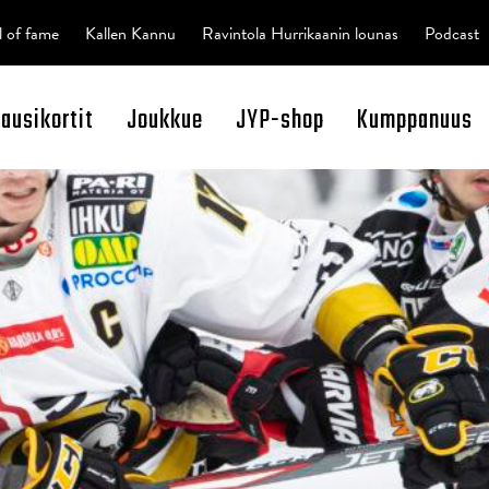
l of fame
Kallen Kannu
Ravintola Hurrikaanin lounas
Podcast
kausikortit
Joukkue
JYP-shop
Kumppanuus