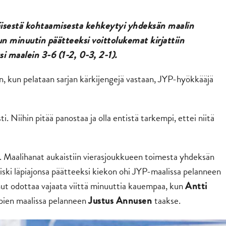
isestä kohtaamisesta kehkeytyi yhdeksän maalin
n minuutin päätteeksi voittolukemat kirjattiin
si maalein 3-6 (1-2, 0-3, 2-1).
n, kun pelataan sarjan kärkijengejä vastaan, JYP-hyökkääjä
i. Niihin pitää panostaa ja olla entistä tarkempi, ettei niitä
n. Maalihanat aukaistiin vierasjoukkueen toimesta yhdeksän
iski läpiajonsa päätteeksi kiekon ohi JYP-maalissa pelanneen
nnut odottaa vajaata viittä minuuttia kauempaa, kun
Antti
pien maalissa pelanneen
taakse.
Justus Annusen