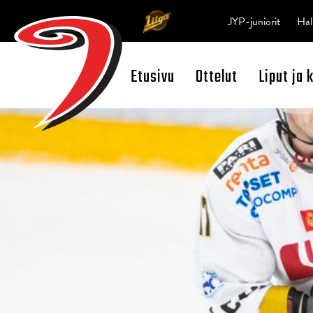
JYP-juniorit
Hal
Etusivu
Ottelut
Liput ja 
Open Search