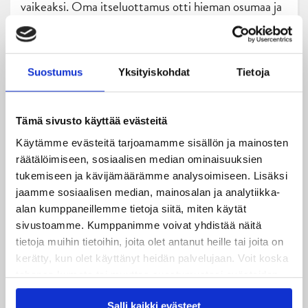
vaikeaksi.
Oma itseluottamus otti hieman osumaa ja
omasta suorituksesta jäi vähän huono maku. Pyrin
aina satsaamaan seuraavaan peliin edellistä
enemmän. Kaksinkamppailuissa ja maalineduspelissä
Suostumus
Yksityiskohdat
Tietoja
pitää pystyä olemaan kovempi.
Tämä sivusto käyttää evästeitä
Käytämme evästeitä tarjoamamme sisällön ja mainosten
räätälöimiseen, sosiaalisen median ominaisuuksien
tukemiseen ja kävijämäärämme analysoimiseen. Lisäksi
jaamme sosiaalisen median, mainosalan ja analytiikka-
alan kumppaneillemme tietoja siitä, miten käytät
sivustoamme. Kumppanimme voivat yhdistää näitä
tietoja muihin tietoihin, joita olet antanut heille tai joita on
kerätty, kun olet käyttänyt heidän palvelujaan. Voit koska
tahansa kumota tai muuttaa suostumustasi evästeiden
käytöstä
Evästeet-sivultamme
.
Niko Seppälä oli aavistuksen pettynyt omaan
Salli kaikki evästeet