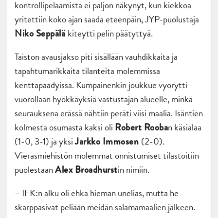
kontrollipelaamista ei paljon näkynyt, kun kiekkoa
yritettiin koko ajan saada eteenpäin, JYP-puolustaja
kiteytti pelin päätyttyä.
Niko Seppälä
Taiston avausjakso piti sisällään vauhdikkaita ja
tapahtumarikkaita tilanteita molemmissa
kenttäpäädyissä. Kumpainenkin joukkue vyörytti
vuorollaan hyökkäyksiä vastustajan alueelle, minkä
seurauksena erässä nähtiin peräti viisi maalia. Isäntien
kolmesta osumasta kaksi oli
n käsialaa
Robert Rooba
(1-0, 3-1) ja yksi
(2-0).
Jarkko Immosen
Vierasmiehistön molemmat onnistumiset tilastoitiin
puolestaan
in nimiin.
Alex Broadhurst
– IFK:n alku oli ehkä hieman unelias, mutta he
skarppasivat peliään meidän salamamaalien jälkeen.