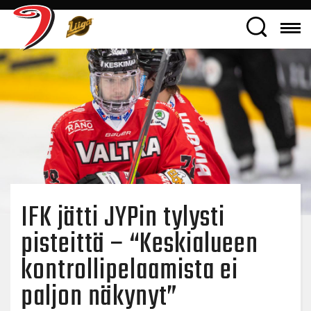
IFK jätti JYPin tylysti
pisteittä – “Keskialueen
kontrollipelaamista ei
paljon näkynyt”