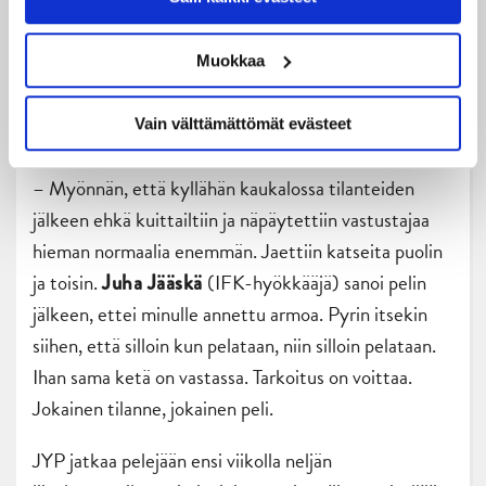
suoritukseensa IFK-ottelussa (Kuva: Jiri Halttunen).
Muokkaa
Tuore hurrikaanikasvo kellotti LähiTapiola Areenan
lauantai-illassa JYP-pelaajista toiseksi eniten
Vain välttämättömät evästeet
peliaikaa, kun vastassa oli Seppälän kasvattajaseura.
– Myönnän, että kyllähän kaukalossa tilanteiden
jälkeen ehkä kuittailtiin ja näpäytettiin vastustajaa
hieman normaalia enemmän. Jaettiin katseita puolin
ja toisin.
(IFK-hyökkääjä) sanoi pelin
Juha Jääskä
jälkeen, ettei minulle annettu armoa. Pyrin itsekin
siihen, että silloin kun pelataan, niin silloin pelataan.
Ihan sama ketä on vastassa. Tarkoitus on voittaa.
Jokainen tilanne, jokainen peli.
JYP jatkaa pelejään ensi viikolla neljän