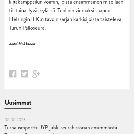
liigakamppailun voimin, joista ensimmäinen mitellään
tiistaina Jyväskylässä. Tuolloin vieraaksi saapuu
Helsingin IFK:n tavoin sarjan kärkisijoista taisteleva
Turun Palloseura.
Antti Hokkanen
Uusimmat
08.08.2026
Turnausraportti: JYP juhlii seurahistorian ensimmäistä