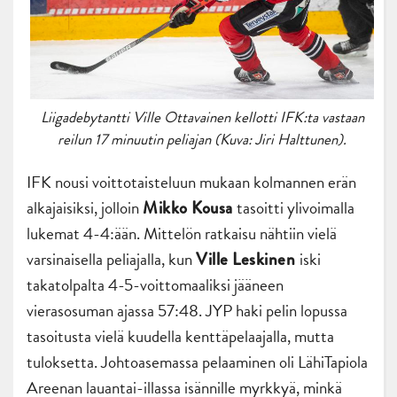
Liigadebytantti Ville Ottavainen kellotti IFK:ta vastaan
reilun 17 minuutin peliajan (Kuva: Jiri Halttunen).
IFK nousi voittotaisteluun mukaan kolmannen erän
alkajaisiksi, jolloin
tasoitti ylivoimalla
Mikko Kousa
lukemat 4-4:ään. Mittelön ratkaisu nähtiin vielä
varsinaisella peliajalla, kun
iski
Ville Leskinen
takatolpalta 4-5-voittomaaliksi jääneen
vierasosuman ajassa 57:48. JYP haki pelin lopussa
tasoitusta vielä kuudella kenttäpelaajalla, mutta
tuloksetta. Johtoasemassa pelaaminen oli LähiTapiola
Areenan lauantai-illassa isännille myrkkyä, minkä