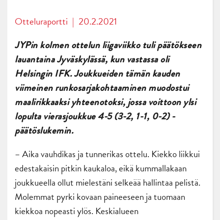
Otteluraportti
|
20.2.2021
JYPin kolmen ottelun liigaviikko tuli päätökseen
lauantaina Jyväskylässä, kun vastassa oli
Helsingin IFK. Joukkueiden tämän kauden
viimeinen runkosarjakohtaaminen muodostui
maalirikkaaksi yhteenotoksi, jossa voittoon ylsi
lopulta vierasjoukkue 4-5 (3-2, 1-1, 0-2) -
päätöslukemin.
– Aika vauhdikas ja tunnerikas ottelu. Kiekko liikkui
edestakaisin pitkin kaukaloa, eikä kummallakaan
joukkueella ollut mielestäni selkeää hallintaa pelistä.
Molemmat pyrki kovaan paineeseen ja tuomaan
kiekkoa nopeasti ylös. Keskialueen