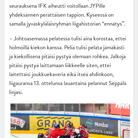
seurauksena IFK aiheutti voitollaan JYPille
yhdeksännen perättäisen tappion. Kyseessä on
samalla jyväskyläläisryhmän liigahistorian “ennätys”.
– Johtoasemassa pelatessa tulisi aina korostaa, ettei
hölmöillä kiekon kanssa. Peliä tulisi pelata jämäkästi
ja kiekollisena pitäisi pystyä olemaan rohkea. Jalkoja
pitäisi pystyä laittamaan liikkeelle siten, ettei
laitettaisi joukkuekaveria eikä itseä ahdinkoon,
liigauransa 13. ottelunsa lauantaina pelannut Seppälä
linjasi.