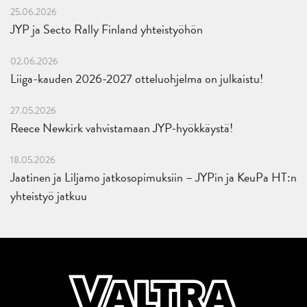
25.06.2026
JYP ja Secto Rally Finland yhteistyöhön
02.06.2026
Liiga-kauden 2026-2027 otteluohjelma on julkaistu!
27.05.2026
Reece Newkirk vahvistamaan JYP-hyökkäystä!
18.05.2026
Jaatinen ja Liljamo jatkosopimuksiin – JYPin ja KeuPa HT:n
yhteistyö jatkuu