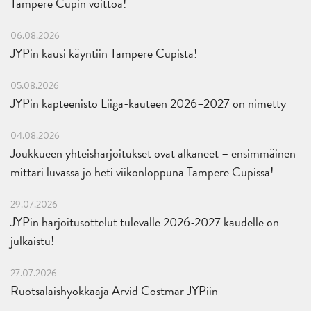
Tampere Cupin voittoa!
06.08.2026
JYPin kausi käyntiin Tampere Cupista!
05.08.2026
JYPin kapteenisto Liiga-kauteen 2026–2027 on nimetty
04.08.2026
Joukkueen yhteisharjoitukset ovat alkaneet – ensimmäinen
mittari luvassa jo heti viikonloppuna Tampere Cupissa!
29.07.2026
JYPin harjoitusottelut tulevalle 2026-2027 kaudelle on
julkaistu!
27.07.2026
Ruotsalaishyökkääjä Arvid Costmar JYPiin