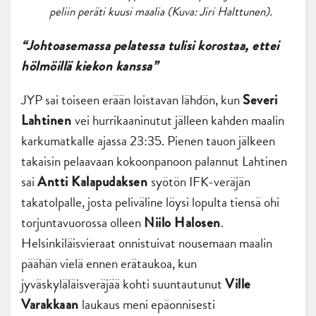
peliin peräti kuusi maalia (Kuva: Jiri Halttunen).
“Johtoasemassa pelatessa tulisi korostaa, ettei
hölmöillä kiekon kanssa”
JYP sai toiseen erään loistavan lähdön, kun
Severi
vei hurrikaaninutut jälleen kahden maalin
Lahtinen
karkumatkalle ajassa 23:35. Pienen tauon jälkeen
takaisin pelaavaan kokoonpanoon palannut Lahtinen
sai
syötön IFK-veräjän
Antti Kalapudaksen
takatolpalle, josta peliväline löysi lopulta tiensä ohi
torjuntavuorossa olleen
.
Niilo Halosen
Helsinkiläisvieraat onnistuivat nousemaan maalin
päähän vielä ennen erätaukoa, kun
jyväskyläläisveräjää kohti suuntautunut
Ville
laukaus meni epäonnisesti
Varakkaan