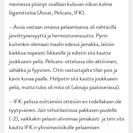
mennessä pitänyt sisällään kuluvan viikon kolme
liigamittelöä (Ässät, Pelicans, IFK).
– Ässiä vastaan omassa pelaamisessa oli nähtävillä
jännittyneisyyttä ja hermostuneisuutta. Pyrin
kuitenkin olemaan maalin edessä jämäkkä, laitoin
kiekkoa nopeasti liikkeelle ja edistin sitä kautta
joukkueen peliä. Pelicans-ottelussa olin aktiivinen,
sähäkkä ja fyysinen. Otin vastustajalta tilan pois ja
kävin kovaa päälle. Helpotin sitä kautta joukkueen
peliä, mutta tulos oli mitä oli (ulosajo päätöserässä).
– IFK-pelissä esittämiini otteisiin en todellakaan ole
tyytyväinen. Jäin tehotilastossa pakkasen puolelle
(-2), vaikkakin pelasin alivoimaa jämäkästi ja tein sitä
kautta IFK:n ylivoimaviisikolle pelaamisen