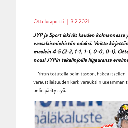
Otteluraportti
|
3.2.2021
JYP ja Sport iskivät kauden kolmannessa y
vaasalaismiehistön eduksi. Voitto kirjattii
maalein 4-5 (2-2, 1-1, 1-1, 0-0, 0-1). Ott
nousi JYPin takalinjoilla liigauransa ensi
– Yritin totutella pelin tasoon, hakea itsellen
varaustilaisuuden kärkivarauksiin useamman t
pelin päätyttyä.