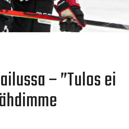
ailussa – ”Tulos ei
ä lähdimme