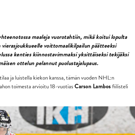
hteenotossa maaleja vuorotahtiin, mikä koitui lopulta
n vierasjoukkueelle voittomaalikilpailun päätteeksi
elussa kenties kiinnostavimmaksi yksittäiseksi tekijäksi
mmäisen ottelun pelannut puolustajalupaus.
i tilaa ja luistella kiekon kanssa, tämän vuoden NHL:n
ahon toimesta arvioitu 18-vuotias
fiilisteli
Carson Lambos