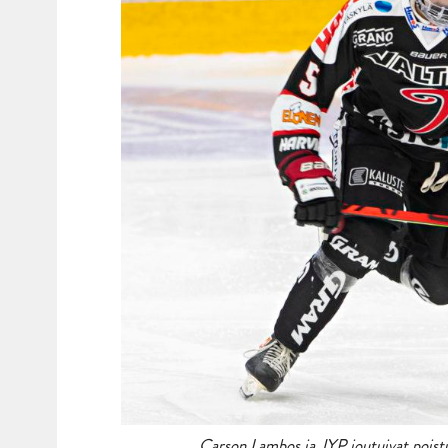
Carson Lambos ja JYP joutuivat poistu