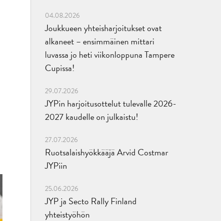
04.08.2026
Joukkueen yhteisharjoitukset ovat
alkaneet – ensimmäinen mittari
luvassa jo heti viikonloppuna Tampere
Cupissa!
29.07.2026
JYPin harjoitusottelut tulevalle 2026-
2027 kaudelle on julkaistu!
27.07.2026
Ruotsalaishyökkääjä Arvid Costmar
JYPiin
25.06.2026
JYP ja Secto Rally Finland
yhteistyöhön