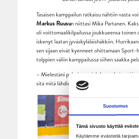
Tasaisen kamppailun ratkaisu nähtiin vasta vo
n niittasi Mika Partanen. Kaksi
Markus Ruusu
oli voittomaalikilpailussa joukkueensa toinen 
iskenyt laatan jyväskyläläishäkkiin. Hurrika
sen sijaan eivät kyenneet ohittamaan Sport-
tolppien väliin kamppailussa siihen saakka p
– Mielestäni pelasimme johdonmukaisesti ja o
sitä mitä lähdimme ottelusta hakemaan, kanad
Suostumus
Tämä sivusto käyttää eväste
Käytämme evästeitä tarjoama