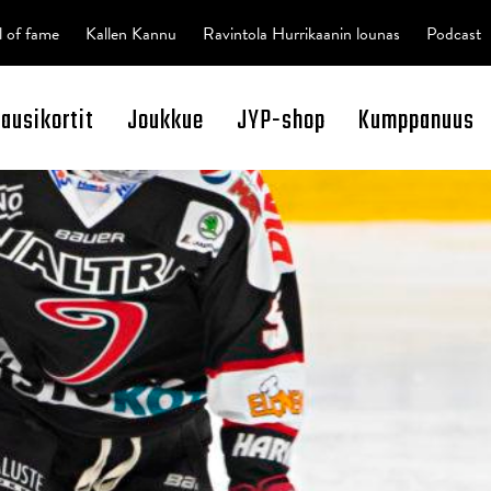
l of fame
Kallen Kannu
Ravintola Hurrikaanin lounas
Podcast
kausikortit
Joukkue
JYP-shop
Kumppanuus