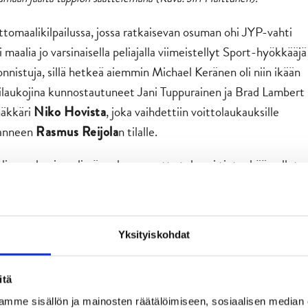
ittomaalikilpailussa, jossa ratkaisevan osuman ohi JYP-vahti
 maalia jo varsinaisella peliajalla viimeistellyt Sport-hyökkääjä
onnistuja, sillä hetkeä aiemmin Michael Keränen oli niin ikään
anilaukojina kunnostautuneet Jani Tuppurainen ja Brad Lambert
häkkäri
, joka vaihdettiin voittolaukauksille
Niko Hovista
elanneen
n tilalle.
Rasmus Reijola
limme hyvin pelissä mukana, mutta tulos ei tietenkään ollut
alaiskiekkoilija myönsi.
Yksityiskohdat
itä
mme sisällön ja mainosten räätälöimiseen, sosiaalisen median