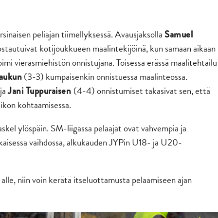
inaisen peliajan tiimellyksessä. Avausjaksolla
Samuel
stautuivat kotijoukkueen maalintekijöinä, kun samaan aikaan
toimi vierasmiehistön onnistujana. Toisessa erässä maalitehtailu
(3-3) kumpaisenkin onnistuessa maalinteossa.
Paukun
 ja
(4-4) onnistumiset takasivat sen, että
Jani Tuppuraisen
iikon kohtaamisessa.
 askel ylöspäin. SM-liigassa pelaajat ovat vahvempia ja
okaisessa vaihdossa, alkukauden JYPin U18- ja U20-
alle, niin voin kerätä itseluottamusta pelaamiseen ajan