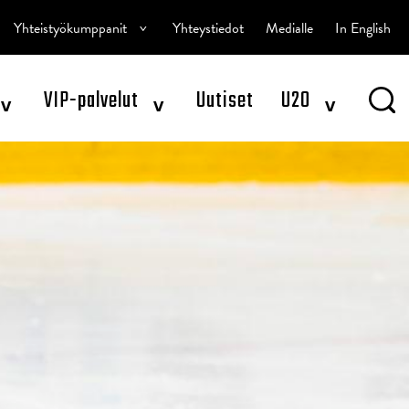
^
Yhteistyökumppanit
Yhteystiedot
Medialle
In English
^
^
^
VIP-palvelut
Uutiset
U20