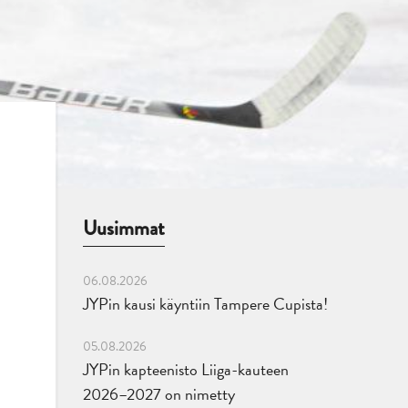
Uusimmat
06.08.2026
JYPin kausi käyntiin Tampere Cupista!
05.08.2026
JYPin kapteenisto Liiga-kauteen
2026–2027 on nimetty