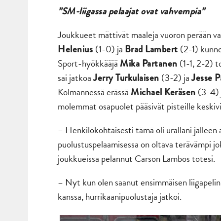
”SM-liigassa pelaajat ovat vahvempia”
Joukkueet mättivät maaleja vuoron perään vars
(1-0) ja
(2-1) kunno
Helenius
Brad Lambert
Sport-hyökkääjä
(1-1, 2-2) 
Mika Partanen
sai jatkoa
(3-2) ja
Jerry Turkulaisen
Jesse 
Kolmannessä erässä
(3-4)
Michael Keräsen
molemmat osapuolet pääsivät pisteille keskiv
– Henkilökohtaisesti tämä oli urallani jälleen
puolustuspelaamisessa on oltava terävämpi j
joukkueissa pelannut Carson Lambos totesi.
– Nyt kun olen saanut ensimmäisen liigapelin 
kanssa, hurrikaanipuolustaja jatkoi.