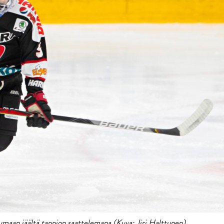
maan jäältä tappion saattelemana (Kuva: Jiri Halttunen).