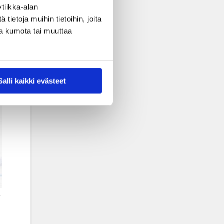
tiikka-alan
ietoja muihin tietoihin, joita
nsa kumota tai muuttaa
Salli kaikki evästeet