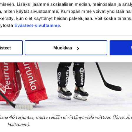
iseen. Lisäksi jaamme sosiaalisen median, mainosalan ja analy
, miten käytät sivustoamme. Kumppanimme voivat yhdistää näitä t
on kerätty, kun olet käyttänyt heidän palvelujaan. Voit koska taha
äytöstä
Evästeet-sivultamme
.
ästeet
Muokkaa
na 46 torjuntaa, mutta sekään ei riittänyt vielä voittoon (Kuva: Jiri
Halttunen).