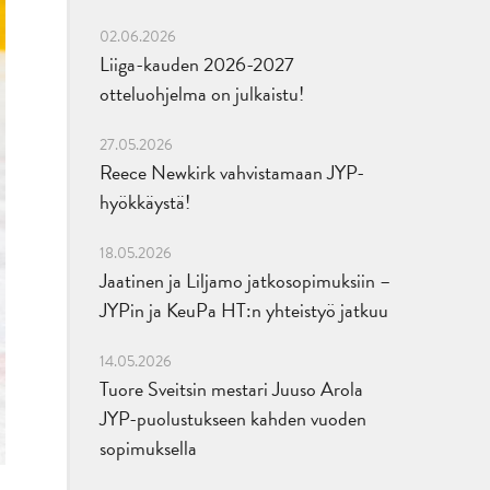
02.06.2026
Liiga-kauden 2026-2027
otteluohjelma on julkaistu!
27.05.2026
Reece Newkirk vahvistamaan JYP-
hyökkäystä!
18.05.2026
Jaatinen ja Liljamo jatkosopimuksiin –
JYPin ja KeuPa HT:n yhteistyö jatkuu
14.05.2026
Tuore Sveitsin mestari Juuso Arola
JYP-puolustukseen kahden vuoden
sopimuksella