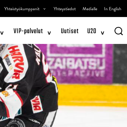
^
Yhteistyökumppanit
Yhteystiedot
Medialle
In English
^
^
^
VIP-palvelut
Uutiset
U20