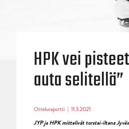
HPK vei pistee
auta selitellä”
Otteluraportti
|
11.3.2021
JYP ja HPK mittelivät torstai-iltana Jyvä