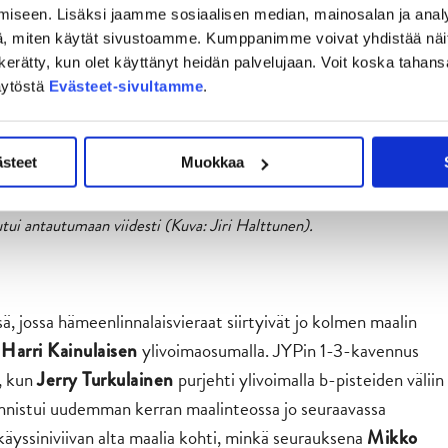
iseen. Lisäksi jaamme sosiaalisen median, mainosalan ja analy
, miten käytät sivustoamme. Kumppanimme voivat yhdistää näitä t
on kerätty, kun olet käyttänyt heidän palvelujaan. Voit koska taha
äytöstä
Evästeet-sivultamme
.
ästeet
Muokkaa
ui antautumaan viidesti (Kuva: Jiri Halttunen).
ä, jossa hämeenlinnalaisvieraat siirtyivät jo kolmen maalin
ä
ylivoimaosumalla. JYPin 1-3-kavennus
Harri Kainulaisen
a, kun
purjehti ylivoimalla b-pisteiden väliin
Jerry Turkulainen
nnistui uudemman kerran maalinteossa jo seuraavassa
äyssiniviivan alta maalia kohti, minkä seurauksena
Mikko