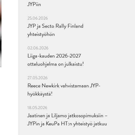
JYPiin
25.06.2026
JYP ja Secto Rally Finland
yhteistyöhön
02.06.2026
Liiga-kauden 2026-2027
otteluohjelma on julkaistu!
27.05.2026
Reece Newkirk vahvistamaan JYP-
hyökkäystä!
18.05.2026
Jaatinen ja Liljamo jatkosopimuksiin –
JYPin ja KeuPa HT:n yhteistyö jatkuu