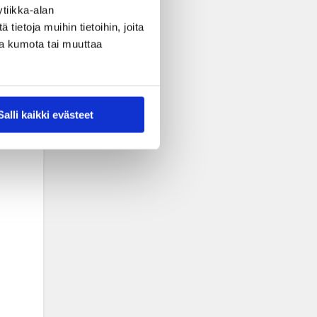
tiikka-alan
ietoja muihin tietoihin, joita
nsa kumota tai muuttaa
Salli kaikki evästeet