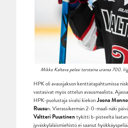
Mikko Kalteva pelasi torstaina uransa 700. lii
HPK oli avausjakson kenttätapahtumissa nisk
vastasivat myös ottelun avausmaalista. Ajass
HPK-puolustaja sivalsi kiekon
Joona Monn
n. Vierassikermän 2-0-maali näki päiv
Ruusu
tykitti b-pisteeltä laata
Valtteri Puustinen
jyväskyläläismiehistö ei saanut hyökkäyspeliää