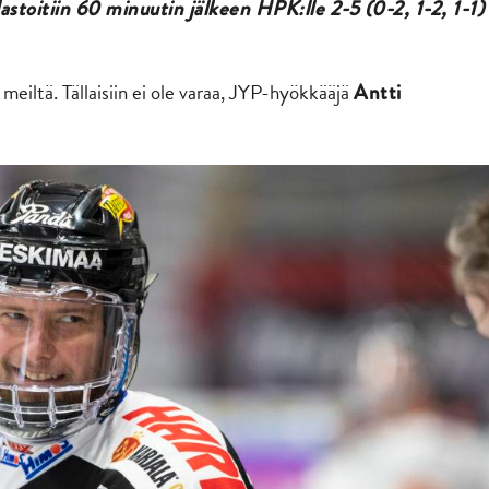
lastoitiin 60 minuutin jälkeen HPK:lle 2-5 (0-2, 1-2, 1-1)
i meiltä. Tällaisiin ei ole varaa, JYP-hyökkääjä
Antti