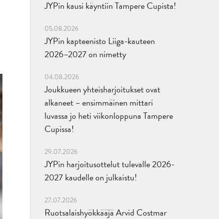
JYPin kausi käyntiin Tampere Cupista!
05.08.2026
JYPin kapteenisto Liiga-kauteen
2026–2027 on nimetty
04.08.2026
Joukkueen yhteisharjoitukset ovat
alkaneet – ensimmäinen mittari
luvassa jo heti viikonloppuna Tampere
Cupissa!
29.07.2026
JYPin harjoitusottelut tulevalle 2026-
2027 kaudelle on julkaistu!
27.07.2026
Ruotsalaishyökkääjä Arvid Costmar