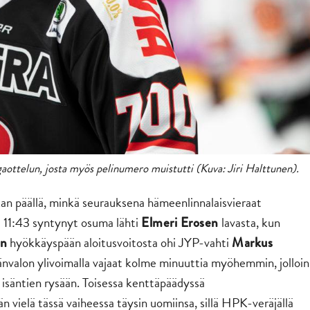
gaottelun, josta myös pelinumero muistutti (Kuva: Jiri Halttunen).
an päällä, minkä seurauksena hämeenlinnalaisvieraat
a 11:43 syntynyt osuma lähti
lavasta, kun
Elmeri Erosen
hyökkäyspään aloitusvoitosta ohi JYP-vahti
on
Markus
änvalon ylivoimalla vajaat kolme minuuttia myöhemmin, jolloin
n isäntien rysään. Toisessa kenttäpäädyssä
n vielä tässä vaiheessa täysin uomiinsa, sillä HPK-veräjällä