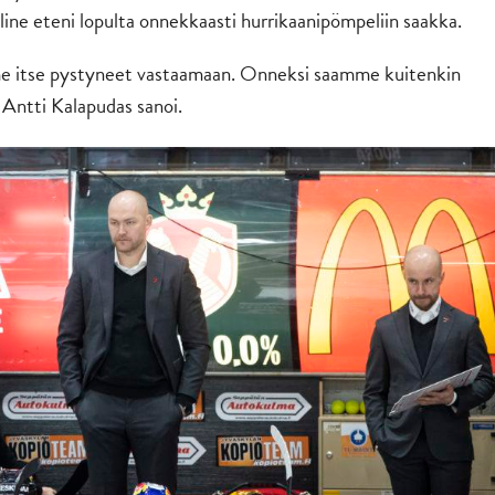
ine eteni lopulta onnekkaasti hurrikaanipömpeliin saakka.
mme itse pystyneet vastaamaan. Onneksi saamme kuitenkin
, Antti Kalapudas sanoi.