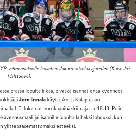
 JYP-valmennukselle lauantain Jukurit-ottelua ajatellen (Kuva: Jiri
Halttunen).
sa erässä lopulta liikaa, eivätkä isännät enää kyenneet
yökkääjä
käytti Antti Kalaputaan
Jere Innala
malla 1-5-lukemat hurrikaanihäkkiin ajassa 48:13. Pelin
kavennusmaali jäi isännille lopulta laihaksi lohduksi, kun
ran ylitsepääsemättömäksi esteeksi.