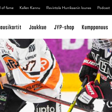
l of fame
Kallen Kannu
Ravintola Hurrikaanin lounas
Podcast
kausikortit
Joukkue
JYP-shop
Kumppanuus