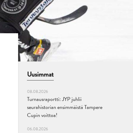
Uusimmat
08.08.2026
Turnausraportti: JYP juhlii
seurahistorian ensimmäistä Tampere
Cupin voittoa!
06.08.2026