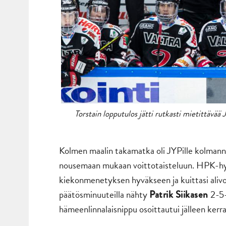
Torstain lopputulos jätti rutkasti mietittävää
Kolmen maalin takamatka oli JYPille kolmannes
nousemaan mukaan voittotaisteluun. HPK-h
kiekonmenetyksen hyväkseen ja kuittasi alivoi
päätösminuuteilla nähty
2-5-
Patrik Siikasen
hämeenlinnalaisnippu osoittautui jälleen ker