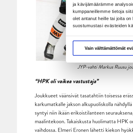
ja kävijämäärämme analysoim
kumppaneillemme tietoja siitä
olet antanut heille tai joita 
suostumustasi evästeiden k
Vain välttämättömät ev
JYP-vahti Markus Ruusu jout
“HPK oli vaikea vastustaja”
Joukkueet väänsivät tasatahtiin toisessa eräss
karkumatkalle jakson alkupuoliskolla nähdyll
syntyi niin ikään erikoistilanteen seurauksen
maalintekoon. Takaiskusta huolimatta HPK o
vaihdossa. Elmeri Eronen lähetti kiekon hyökk