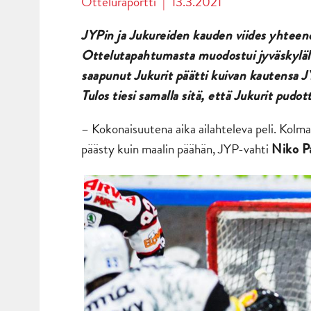
Otteluraportti
|
13.3.2021
JYPin ja Jukureiden kauden viides yhteenot
Ottelutapahtumasta muodostui jyväskyläläi
saapunut Jukurit päätti kuivan kautensa J
Tulos tiesi samalla sitä, että Jukurit pudotti
– Kokonaisuutena aika ailahteleva peli. Kolma
päästy kuin maalin päähän, JYP-vahti
Niko P