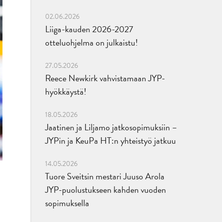
02.06.2026
Liiga-kauden 2026-2027
otteluohjelma on julkaistu!
27.05.2026
Reece Newkirk vahvistamaan JYP-
hyökkäystä!
18.05.2026
Jaatinen ja Liljamo jatkosopimuksiin –
JYPin ja KeuPa HT:n yhteistyö jatkuu
14.05.2026
Tuore Sveitsin mestari Juuso Arola
JYP-puolustukseen kahden vuoden
sopimuksella