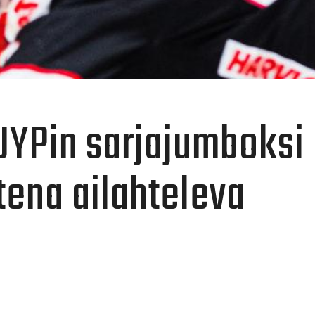
 JYPin sarjajumboksi
ena ailahteleva