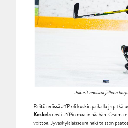
Jukurit onnistui jälleen horj
Päätöserässä JYP oli kuskin paikalla ja pitkä u
nosti JYPin maalin päähän. Osuma ei
Koskela
voittoa. Jyväskyläläisseura haki taiston päätös