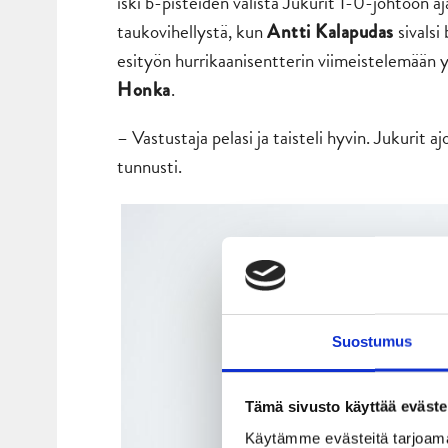
iski b-pisteiden välistä Jukurit 1-0-johtoon a
taukovihellystä, kun
sivals
Antti Kalapudas
esityön hurrikaanisentterin viimeistelemään
.
Honka
– Vastustaja pelasi ja taisteli hyvin. Jukurit aj
tunnusti.
Suostumus
Tämä sivusto käyttää eväste
Käytämme evästeitä tarjoama