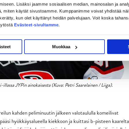
iseen. Lisäksi jaamme sosiaalisen median, mainosalan ja analy
, miten käytät sivustoamme. Kumppanimme voivat yhdistää näitä t
on kerätty, kun olet käyttänyt heidän palvelujaan. Voit koska taha
äytöstä
Evästeet-sivultamme
.
ästeet
Muokkaa
-illassa JYPin ainokaisesta (Kuva: Petri Saarelainen / Liiga).
o reilun kahden peliminuutin jälkeen valotaululla komeilivat
pääsi hyökkäysalueella kiekkoon ja kuittasi b-pisteen kaarelta