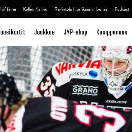
l of fame
Kallen Kannu
Ravintola Hurrikaanin lounas
Podcast
kausikortit
Joukkue
JYP-shop
Kumppanuus