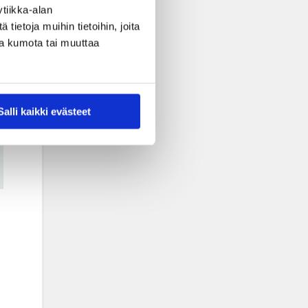
tiikka-alan
ietoja muihin tietoihin, joita
nsa kumota tai muuttaa
Salli kaikki evästeet