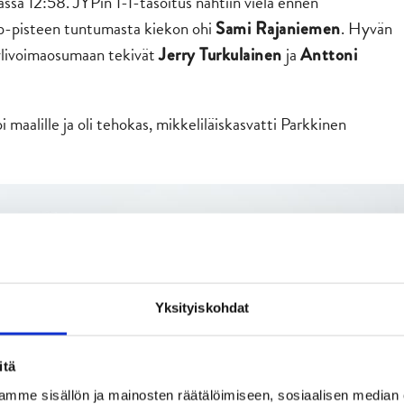
jassa 12:58. JYPin 1-1-tasoitus nähtiin vielä ennen
i b-pisteen tuntumasta kiekon ohi
. Hyvän
Sami Rajaniemen
 ylivoimaosumaan tekivät
ja
Jerry Turkulainen
Anttoni
oi maalille ja oli tehokas, mikkeliläiskasvatti Parkkinen
Yksityiskohdat
itä
mme sisällön ja mainosten räätälöimiseen, sosiaalisen median