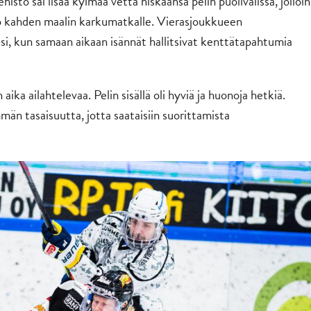
istö sai lisää kylmää vettä niskaansa pelin puolivälissä, jolloin
jo kahden maalin karkumatkalle. Vierasjoukkueen
ksi, kun samaan aikaan isännät hallitsivat kenttätapahtumia
a ailahtelevaa. Pelin sisällä oli hyviä ja huonoja hetkiä.
män tasaisuutta, jotta saataisiin suorittamista