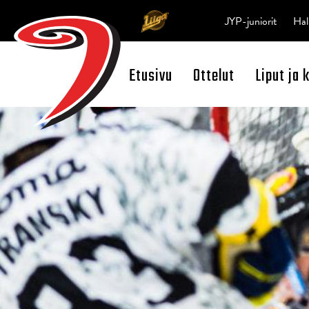
JYP-juniorit
Hal
Etusivu
Ottelut
Liput ja 
Open Search