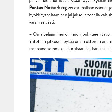
pelivälineen hurrikaanirysään. Jyväskyläläismieh
vei osumallaan isännät 
Pontus Netterberg
hyökkäyspelaaminen jäi jaksolla todella vaisu
varsin selvästi.
– Oma pelaaminen oli muun joukkueen tavoin aik
Yritetään jatkossa löytää omiin otteisiin enem
tasapainoisemmaksi, hurrikaanihäkkäri totesi.