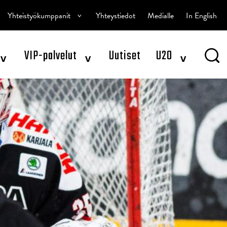
^
Yhteistyökumppanit
Yhteystiedot
Medialle
In English
^
^
^
VIP-palvelut
Uutiset
U20