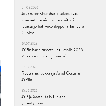
04.08.2026
Joukkueen yhteisharjoitukset ovat
alkaneet – ensimmäinen mittari
luvassa jo heti viikonloppuna Tampere
Cupissa!
29.07.2026
JYPin harjoitusottelut tulevalle 2026-
2027 kaudelle on julkaistu!
27.07.2026
Ruotsalaishyökkääjä Arvid Costmar
JYPiin
25.06.2026
JYP ja Secto Rally Finland
yhteistyöhön