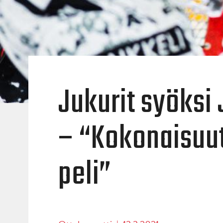
Jukurit syöksi
– “Kokonaisuut
peli”