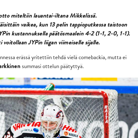
to miteltiin lauantai-iltana Mikkelissä.
sittäin vaikea, kun 13 pelin tappioputkessa taistoon
YPin kustannuksella päätösmaalein 4-2 (1-1, 2-0, 1-1).
 voitollaan JYPin liigan viimeiselle sijalle.
nnessa erässä yritettiin tehdä vielä comebackia, mutta ei
summasi ottelun päätyttyä.
arkkinen