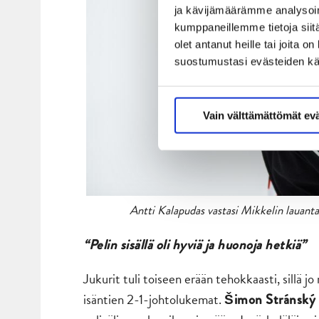
ja kävijämäärämme analysoim
kumppaneillemme tietoja siitä
olet antanut heille tai joita 
suostumustasi evästeiden k
Vain välttämättömät ev
Antti Kalapudas vastasi Mikkelin lauantai
“Pelin sisällä oli hyviä ja huonoja hetkiä”
Jukurit tuli toiseen erään tehokkaasti, sillä j
isäntien 2-1-johtolukemat.
Šimon Stránský