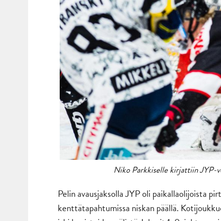
Niko Parkkiselle kirjattiin JYP-ve
Pelin avausjaksolla JYP oli paikallaolijoista pi
kenttätapahtumissa niskan päällä. Kotijoukkue