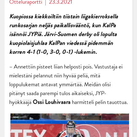
Otteluraportti
|
23.3.2021
Kuopiossa kiekkoiltiin tiistain liigakierroksella
runkosarjan neljäs paikallisvääntö, kun KalPa
isännöi JYPiä. Järvi-Suomen derby oli lopulta
kuopiolaisjuhlaa KalPan viedessä pidemmän
korren 4-1 (1-0, 3-0, 0-1) -lukemin.
– Annettiin pisteet liian helposti pois. Vastustaja ei
mielestäni pelannut niin hyvää peliä, mitä
loppulukemat antavat ymmärtää. Meidän olisi
pitänyt saada parempi tulos aikaiseksi, JYP-
hyökkääjä
harmitteli pelin tauottua.
Ossi Louhivaara