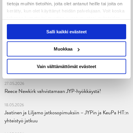
tietoja muihin tietoihin, joita olet antanut heille tai joita on
julkaistu!
kerätty, kun olet käyttänyt heidän palvelujaan. Voit koska
tahansa kumota tai muuttaa suostumustasi evästeiden
27.07.2026
käytöstä
Evästeet-sivultamme
.
Ruotsalaishyökkääjä Arvid Costmar JYPiin
Salli kaikki evästeet
25.06.2026
JYP ja Secto Rally Finland yhteistyöhön
Muokkaa
02.06.2026
Vain välttämättömät evästeet
Liiga-kauden 2026-2027 otteluohjelma on julkaistu!
27.05.2026
Reece Newkirk vahvistamaan JYP-hyökkäystä!
18.05.2026
Jaatinen ja Liljamo jatkosopimuksiin – JYPin ja KeuPa HT:n
yhteistyö jatkuu