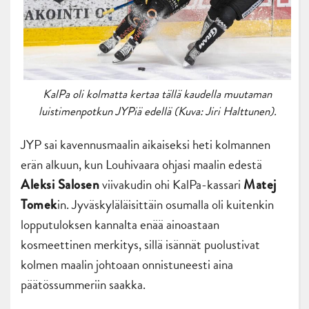
KalPa oli kolmatta kertaa tällä kaudella muutaman
luistimenpotkun JYPiä edellä (Kuva: Jiri Halttunen).
JYP sai kavennusmaalin aikaiseksi heti kolmannen
erän alkuun, kun Louhivaara ohjasi maalin edestä
viivakudin ohi KalPa-kassari
Aleksi Salosen
Matej
in. Jyväskyläläisittäin osumalla oli kuitenkin
Tomek
lopputuloksen kannalta enää ainoastaan
kosmeettinen merkitys, sillä isännät puolustivat
kolmen maalin johtoaan onnistuneesti aina
päätössummeriin saakka.