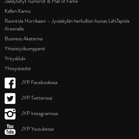
Jäädytetyt numerot & Hall of Fame
Kallen Kannu
Ravintola Hurrikaani – Jyväskylän herkullisin lounas LähiTapiola
Areenalla
Business Akatemia
Yhteistyökumppanit
Yritysklubi
Yhteystiedot
JYP Facebookissa
JYP Twitterissä
JYP Instagramissa
JYP Youtubessa