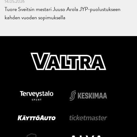
14.05.2026
Tuore Sveitsin mestari Juuso Arola JYP-puolustukseen
kahden vuoden sopimuksella