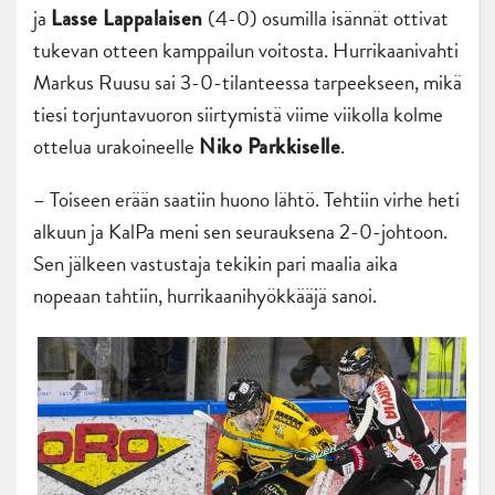
ja
(4-0) osumilla isännät ottivat
Lasse Lappalaisen
tukevan otteen kamppailun voitosta. Hurrikaanivahti
Markus Ruusu sai 3-0-tilanteessa tarpeekseen, mikä
tiesi torjuntavuoron siirtymistä viime viikolla kolme
ottelua urakoineelle
.
Niko Parkkiselle
– Toiseen erään saatiin huono lähtö. Tehtiin virhe heti
alkuun ja KalPa meni sen seurauksena 2-0-johtoon.
Sen jälkeen vastustaja tekikin pari maalia aika
nopeaan tahtiin, hurrikaanihyökkääjä sanoi.