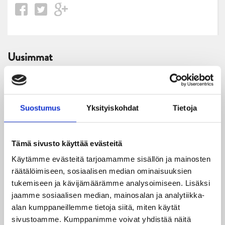
Uusimmat
06.08.2026
JYPin kausi käyntiin Tampere Cupista!
Suostumus
Yksityiskohdat
Tietoja
05.08.2026
JYPin kapteenisto Liiga-kauteen 2026–2027 on nimetty
Tämä sivusto käyttää evästeitä
04.08.2026
Käytämme evästeitä tarjoamamme sisällön ja mainosten
Joukkueen yhteisharjoitukset ovat alkaneet – ensimmäinen
räätälöimiseen, sosiaalisen median ominaisuuksien
mittari luvassa jo heti viikonloppuna Tampere Cupissa!
tukemiseen ja kävijämäärämme analysoimiseen. Lisäksi
jaamme sosiaalisen median, mainosalan ja analytiikka-
29.07.2026
alan kumppaneillemme tietoja siitä, miten käytät
JYPin harjoitusottelut tulevalle 2026-2027 kaudelle on
sivustoamme. Kumppanimme voivat yhdistää näitä