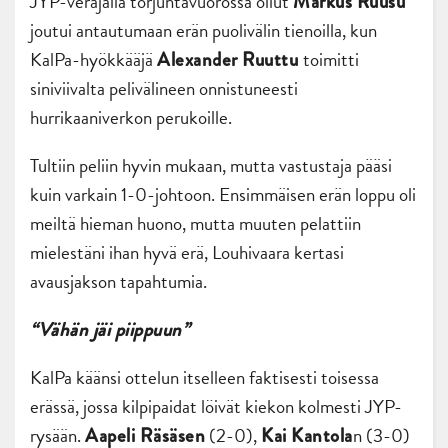
JYP-veräjällä torjuntavuorossa ollut
Markus Ruusu
joutui antautumaan erän puolivälin tienoilla, kun
KalPa-hyökkääjä
toimitti
Alexander Ruuttu
siniviivalta pelivälineen onnistuneesti
hurrikaaniverkon perukoille.
Tultiin peliin hyvin mukaan, mutta vastustaja pääsi
kuin varkain 1-0-johtoon. Ensimmäisen erän loppu oli
meiltä hieman huono, mutta muuten pelattiin
mielestäni ihan hyvä erä, Louhivaara kertasi
avausjakson tapahtumia.
“Vähän jäi piippuun”
KalPa käänsi ottelun itselleen faktisesti toisessa
erässä, jossa kilpipaidat löivät kiekon kolmesti JYP-
rysään.
(2-0),
n (3-0)
Aapeli Räsäsen
Kai Kantola