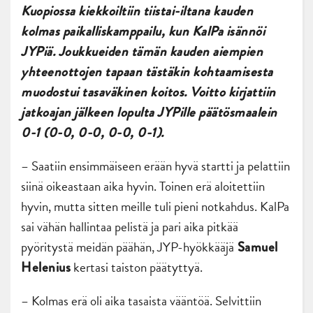
Kuopiossa kiekkoiltiin tiistai-iltana kauden
kolmas paikalliskamppailu, kun KalPa isännöi
JYPiä. Joukkueiden tämän kauden aiempien
yhteenottojen tapaan tästäkin kohtaamisesta
muodostui tasaväkinen koitos. Voitto kirjattiin
jatkoajan jälkeen lopulta JYPille päätösmaalein
0-1 (0-0, 0-0, 0-0, 0-1).
– Saatiin ensimmäiseen erään hyvä startti ja pelattiin
siinä oikeastaan aika hyvin. Toinen erä aloitettiin
hyvin, mutta sitten meille tuli pieni notkahdus. KalPa
sai vähän hallintaa pelistä ja pari aika pitkää
pyöritystä meidän päähän, JYP-hyökkääjä
S
amuel
kertasi taiston päätyttyä.
Helenius
– Kolmas erä oli aika tasaista vääntöä. Selvittiin