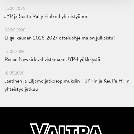
25.06.2026
JYP ja Secto Rally Finland yhteistyöhön
02.06.2026
Liiga-kauden 2026-2027 otteluohjelma on julkaistu!
27.05.2026
Reece Newkirk vahvistamaan JYP-hyökkäystä!
18.05.2026
Jaatinen ja Liljamo jatkosopimuksiin – JYPin ja KeuPa HT:n
yhteistyö jatkuu