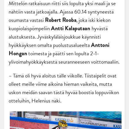
Mittelön ratkaisuun riitti siis lopulta yksi maali ja se
nähtiin vasta jatkoajalla. Ajassa 60.14 syntyneestä
osumasta vastasi
, joka iski kiekon
Robert Rooba
kuopiolaispömpeliin
hyvästä
Antti Kalaputaan
alustuksesta. Jyväskyläläisjoukkue käynnisti
hyökkäyksen omalta puolustusalueelta
Anttoni
toimesta ja päätti sen lopulta 2-1-
Hongan
ylivoimahyökkäyksestä seuranneeseen voittomaaliin.
– Tämä oli hyvä aloitus tälle viikolle. Tiistaipelit ovat
olleet meille viime aikoina hieman vaikeita, mutta
uskon meidän saavan tästä hyvää boostia loppuviikon
otteluihin, Helenius näki.