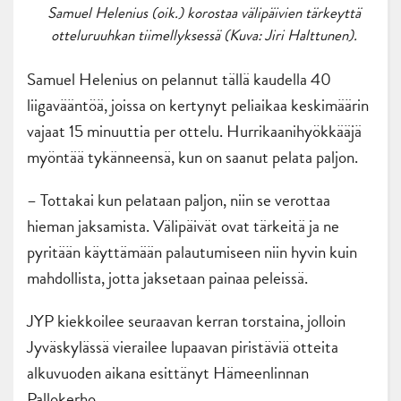
Samuel Helenius (oik.) korostaa välipäivien tärkeyttä
otteluruuhkan tiimellyksessä (Kuva: Jiri Halttunen).
Samuel Helenius on pelannut tällä kaudella 40
liigavääntöä, joissa on kertynyt peliaikaa keskimäärin
vajaat 15 minuuttia per ottelu. Hurrikaanihyökkääjä
myöntää tykänneensä, kun on saanut pelata paljon.
– Tottakai kun pelataan paljon, niin se verottaa
hieman jaksamista. Välipäivät ovat tärkeitä ja ne
pyritään käyttämään palautumiseen niin hyvin kuin
mahdollista, jotta jaksetaan painaa peleissä.
JYP kiekkoilee seuraavan kerran torstaina, jolloin
Jyväskylässä vierailee lupaavan piristäviä otteita
alkuvuoden aikana esittänyt Hämeenlinnan
Pallokerho.