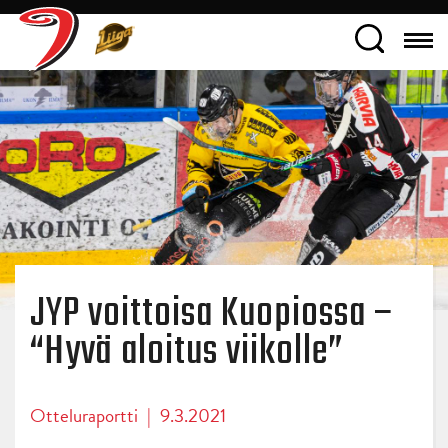
JYP voittoisa Kuopiossa –
“Hyvä aloitus viikolle”
Otteluraportti
|
9.3.2021