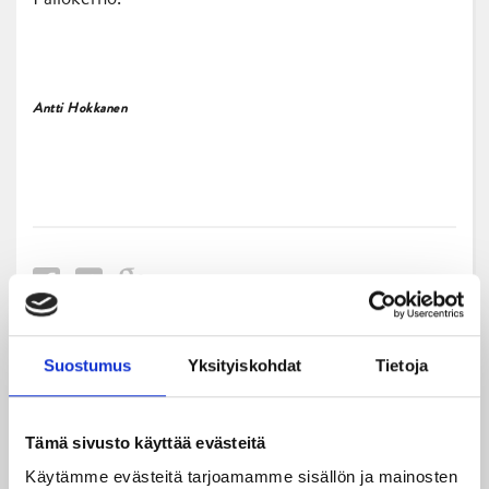
Antti Hokkanen
Suostumus
Yksityiskohdat
Tietoja
Uusimmat
Tämä sivusto käyttää evästeitä
08.08.2026
Turnausraportti: JYP juhlii seurahistorian ensimmäistä
Käytämme evästeitä tarjoamamme sisällön ja mainosten