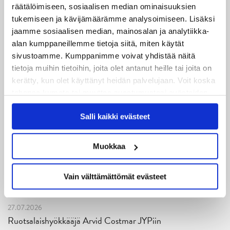
Tampere Cupin voittoa!
räätälöimiseen, sosiaalisen median ominaisuuksien
tukemiseen ja kävijämäärämme analysoimiseen. Lisäksi
06.08.2026
jaamme sosiaalisen median, mainosalan ja analytiikka-
JYPin kausi käyntiin Tampere Cupista!
alan kumppaneillemme tietoja siitä, miten käytät
sivustoamme. Kumppanimme voivat yhdistää näitä
05.08.2026
tietoja muihin tietoihin, joita olet antanut heille tai joita on
JYPin kapteenisto Liiga-kauteen 2026–2027 on nimetty
kerätty, kun olet käyttänyt heidän palvelujaan. Voit koska
tahansa kumota tai muuttaa suostumustasi evästeiden
04.08.2026
käytöstä
Evästeet-sivultamme
.
Salli kaikki evästeet
Joukkueen yhteisharjoitukset ovat alkaneet – ensimmäinen
mittari luvassa jo heti viikonloppuna Tampere Cupissa!
Muokkaa
29.07.2026
JYPin harjoitusottelut tulevalle 2026-2027 kaudelle on
Vain välttämättömät evästeet
julkaistu!
27.07.2026
Ruotsalaishyökkääjä Arvid Costmar JYPiin