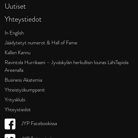
Uutiset
Yhteystiedot
In English
Jäädytetyt numerot & Hall of Fame
Kallen Kannu
Ravintola Hurrikaani – Jyväskylän herkullisin lounas LähiTapiola
Areenalla
Business Akatemia
Yhteistyökumppanit
Yritysklubi
Yhteystiedot
JYP Facebookissa