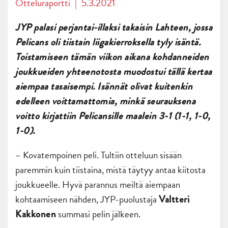
Otteluraportti
|
5.3.2021
JYP palasi perjantai-illaksi takaisin Lahteen, jossa
Pelicans oli tiistain liigakierroksella tyly isäntä.
Toistamiseen tämän viikon aikana kohdanneiden
joukkueiden yhteenotosta muodostui tällä kertaa
aiempaa tasaisempi. Isännät olivat kuitenkin
edelleen voittamattomia, minkä seurauksena
voitto kirjattiin Pelicansille maalein 3-1 (1-1, 1-0,
1-0).
– Kovatempoinen peli. Tultiin otteluun sisään
paremmin kuin tiistaina, mistä täytyy antaa kiitosta
joukkueelle. Hyvä parannus meiltä aiempaan
kohtaamiseen nähden, JYP-puolustaja
Valtteri
summasi pelin jälkeen.
Kakkonen