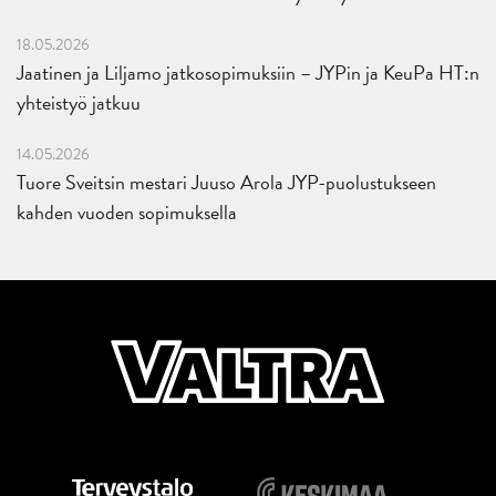
18.05.2026
Jaatinen ja Liljamo jatkosopimuksiin – JYPin ja KeuPa HT:n
yhteistyö jatkuu
14.05.2026
Tuore Sveitsin mestari Juuso Arola JYP-puolustukseen
kahden vuoden sopimuksella