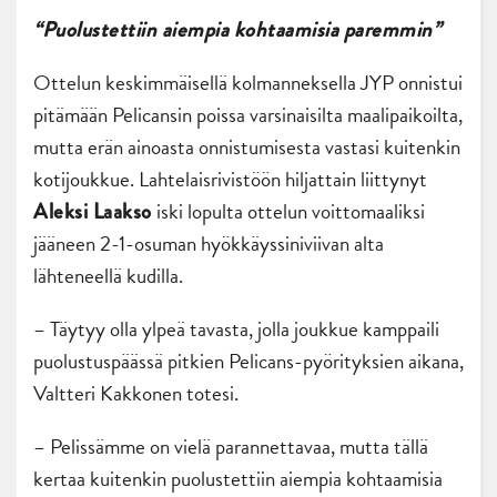
“Puolustettiin aiempia kohtaamisia paremmin”
Ottelun keskimmäisellä kolmanneksella JYP onnistui
pitämään Pelicansin poissa varsinaisilta maalipaikoilta,
mutta erän ainoasta onnistumisesta vastasi kuitenkin
kotijoukkue. Lahtelaisrivistöön hiljattain liittynyt
iski lopulta ottelun voittomaaliksi
Aleksi Laakso
jääneen 2-1-osuman hyökkäyssiniviivan alta
lähteneellä kudilla.
– Täytyy olla ylpeä tavasta, jolla joukkue kamppaili
puolustuspäässä pitkien Pelicans-pyörityksien aikana,
Valtteri Kakkonen totesi.
– Pelissämme on vielä parannettavaa, mutta tällä
kertaa kuitenkin puolustettiin aiempia kohtaamisia