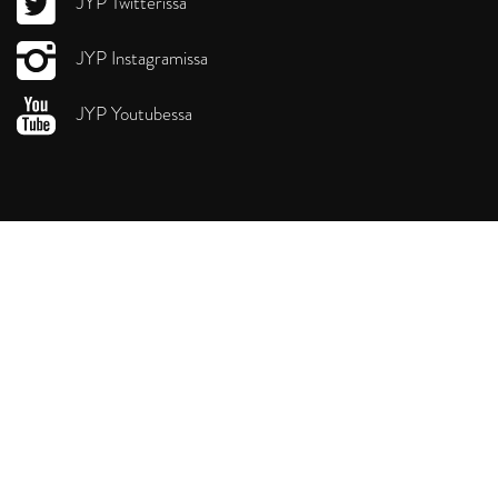
JYP Twitterissä
JYP Instagramissa
JYP Youtubessa