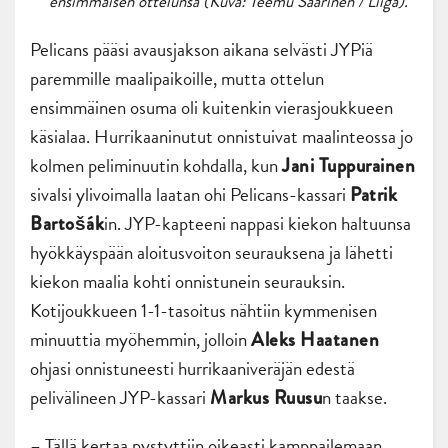
ensimmäisen ottelunsa (Kuva: Teemu Saarinen / Liiga).
Pelicans pääsi avausjakson aikana selvästi JYPiä
paremmille maalipaikoille, mutta ottelun
ensimmäinen osuma oli kuitenkin vierasjoukkueen
käsialaa. Hurrikaaninutut onnistuivat maalinteossa jo
kolmen peliminuutin kohdalla, kun
Jani Tuppurainen
sivalsi ylivoimalla laatan ohi Pelicans-kassari
Patrik
in. JYP-kapteeni nappasi kiekon haltuunsa
Bartošák
hyökkäyspään aloitusvoiton seurauksena ja lähetti
kiekon maalia kohti onnistunein seurauksin.
Kotijoukkueen 1-1-tasoitus nähtiin kymmenisen
minuuttia myöhemmin, jolloin
Aleks Haatanen
ohjasi onnistuneesti hurrikaaniveräjän edestä
pelivälineen JYP-kassari
n taakse.
Markus Ruusu
– Tällä kertaa pystyttiin oikeasti kamppailemaan