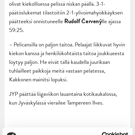
olivat kiekollisessa pelissä niskan päällä. 3-1-
päätöslukemat tilastoitiin 2-1-ylivoimahyökkäyksen
päätteeksi onnistuneelle
lle ajassa
Rudolf Červený
59:25.
– Pelicansilla on paljon taitoa. Pelaajat liikkuvat hyvin
kiekon kanssa ja henkilökohtaista taitoa joukkueesta
löytyy paljon. He eivät tällä kaudella juurikaan
tuhlailleet paikkoja meitä vastaan pelatessa,
Kakkonen mainitsi lopuksi.
JYP päättää liigaviikon lauantaina kotikaukalossa,
kun Jyväskylässä vierailee Tampereen Ilves.
Antti Hokkanen