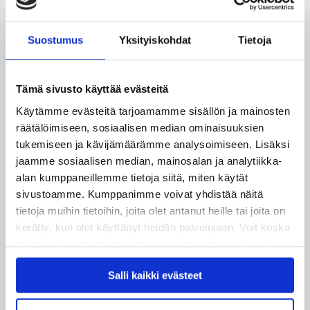
Suostumus
Yksityiskohdat
Tietoja
Tämä sivusto käyttää evästeitä
Käytämme evästeitä tarjoamamme sisällön ja mainosten
räätälöimiseen, sosiaalisen median ominaisuuksien
tukemiseen ja kävijämäärämme analysoimiseen. Lisäksi
jaamme sosiaalisen median, mainosalan ja analytiikka-
Uusimmat
alan kumppaneillemme tietoja siitä, miten käytät
sivustoamme. Kumppanimme voivat yhdistää näitä
tietoja muihin tietoihin, joita olet antanut heille tai joita on
06.08.2026
JYPin kausi käyntiin Tampere Cupista!
kerätty, kun olet käyttänyt heidän palvelujaan. Voit koska
tahansa kumota tai muuttaa suostumustasi evästeiden
käytöstä
Evästeet-sivultamme
.
05.08.2026
Salli kaikki evästeet
JYPin kapteenisto Liiga-kauteen 2026–2027 on nimetty