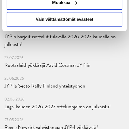
04.08.2026
Muokkaa
Joukkueen yhteisharjoitukset ovat alkaneet – ensimmäinen
mittari luvassa jo heti viikonloppuna Tampere Cupissa!
Vain välttämättömät evästeet
29.07.2026
JYPin harjoitusottelut tulevalle 2026-2027 kaudelle on
julkaistu!
27.07.2026
Ruotsalaishyökkääjä Arvid Costmar JYPiin
25.06.2026
JYP ja Secto Rally Finland yhteistyöhön
02.06.2026
Liiga-kauden 2026-2027 otteluohjelma on julkaistu!
27.05.2026
Reece Newkirk vahvistamaan JYP-hyökkäystä!