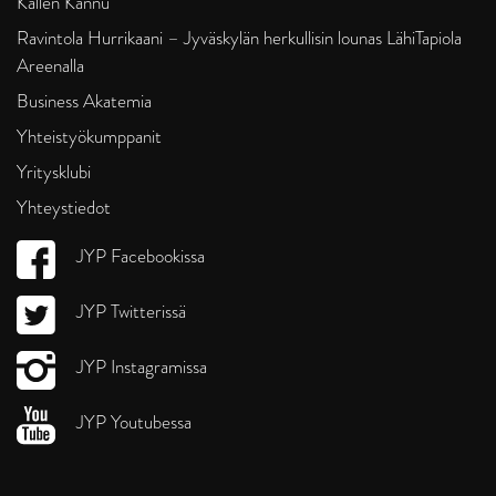
Kallen Kannu
Ravintola Hurrikaani – Jyväskylän herkullisin lounas LähiTapiola
Areenalla
Business Akatemia
Yhteistyökumppanit
Yritysklubi
Yhteystiedot
JYP Facebookissa
JYP Twitterissä
JYP Instagramissa
JYP Youtubessa