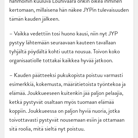
hahmoihin kuuluva Louhivaara onkin oikea ihminen
kertomaan, millaisena hän näkee JYPin tulevaisuuden
tämän kauden jälkeen.
– Vaikka vedettiin tosi huono kausi, niin nyt JYP
pystyy lähtemään seuraavaan kauteen tavallaan
tyhjältä pöydältä kohti uutta nousua. Toivon koko
organisaatiolle tottakai kaikkea hyvää jatkoon.
– Kauden päätteeksi pukukopista poistuu varmasti
esimerkkiä, kokemusta, määrätietoista työntekoa ja
elämää. Joukkueeseen kuitenkin jää paljon pelaajia,
ketkä pystyvät osaltaan myös tuomaan elämää
koppiin. Joukkueessa on paljon hyviä nuoria, jotka
toivottavasti pystyvät nousemaan esiin ja ottamaan
sitä roolia, mitä sieltä nyt poistuu.