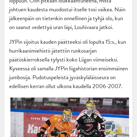
loppuun. Olin pitkään loukkaantuneena, mistä
johtuen kaudesta muodostui itselle tosi vaikea. Näin
jälkeenpäin on tietenkin onnellinen ja tyhjä olo, kun
on saanut vedettyä uran läpi, Louhivaara jatkoi.
JYPin sijoitus kauden päätteeksi oli lopulta 15:s., kun
hurrikaanimiehistö jätettiin runkosarjan
päätöskierroksella tylysti koko Liigan viimeiseksi.
Kyseessä oli samalla JYPin liigahistorian ensimmäinen
jumbosija. Pudotuspeleistä jyväskyläläisseura on
edellisen kerran ollut ulkona kaudella 2006-2007.