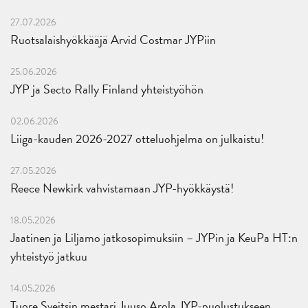
27.07.2026
Ruotsalaishyökkääjä Arvid Costmar JYPiin
25.06.2026
JYP ja Secto Rally Finland yhteistyöhön
02.06.2026
Liiga-kauden 2026-2027 otteluohjelma on julkaistu!
27.05.2026
Reece Newkirk vahvistamaan JYP-hyökkäystä!
18.05.2026
Jaatinen ja Liljamo jatkosopimuksiin – JYPin ja KeuPa HT:n
yhteistyö jatkuu
14.05.2026
Tuore Sveitsin mestari Juuso Arola JYP-puolustukseen