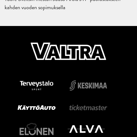
kahden vuoden sopimuksella