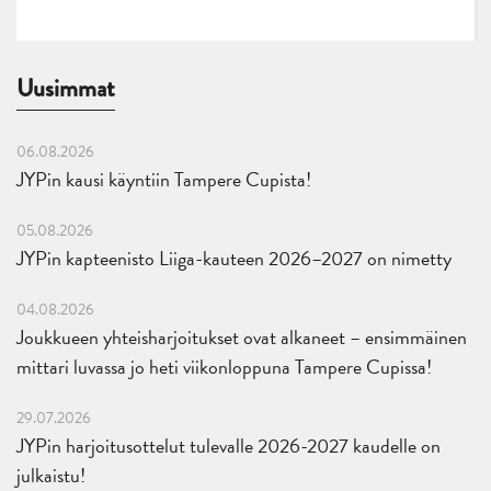
Uusimmat
06.08.2026
JYPin kausi käyntiin Tampere Cupista!
05.08.2026
JYPin kapteenisto Liiga-kauteen 2026–2027 on nimetty
04.08.2026
Joukkueen yhteisharjoitukset ovat alkaneet – ensimmäinen
mittari luvassa jo heti viikonloppuna Tampere Cupissa!
29.07.2026
JYPin harjoitusottelut tulevalle 2026-2027 kaudelle on
julkaistu!