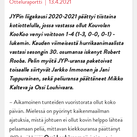
Otteluraportti
|
13.4.2021
JYPin liigakausi 2020-2021 päättyi tiistaina
kotiottelulla, jossa vastassa ollut Kouvolan
KooKoo venyi voittoon 1-4 (1-3, 0-0, 0-1) -
lukemin. Kauden viimeisestä hurrikaanimaalista
vastasi sesongin 30. osumansa iskenyt Robert
Rooba. Pelin myötä JYP-uransa paketoivat
toisaalle siirtyvät Jarkko Immonen ja Jani
Tuppurainen, sekä peliuransa päättäneet Mikko
Kalteva ja Ossi Louhivaara.
– Aikamoinen tunteiden vuoristorata ollut koko
päivän. Mielessä on pyörinyt kaikenmaailman
ajatuksia, mistä johtuen ei ollut kovin helppo lähteä
pelaamaan peliä, mittavan kiekkouransa päättänyt