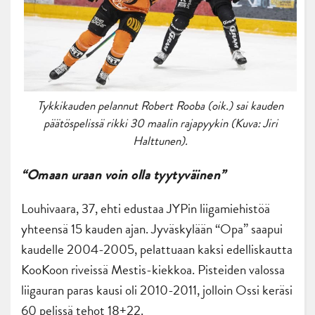
Tykkikauden pelannut Robert Rooba (oik.) sai kauden
päätöspelissä rikki 30 maalin rajapyykin (Kuva: Jiri
Halttunen).
“Omaan uraan voin olla tyytyväinen”
Louhivaara, 37, ehti edustaa JYPin liigamiehistöä
yhteensä 15 kauden ajan. Jyväskylään “Opa” saapui
kaudelle 2004-2005, pelattuaan kaksi edelliskautta
KooKoon riveissä Mestis-kiekkoa. Pisteiden valossa
liigauran paras kausi oli 2010-2011, jolloin Ossi keräsi
60 pelissä tehot 18+22.