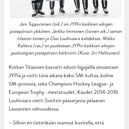
Jani Tuppurainen (oik.) on JYPin kaikkien aikojen
pistepörssin ykkönen. Jarkko Immonen (toinen oik.) saman
tilaston toinen ja Ossi Louhivaara kahdeksas. Mikko
Kalteva (vas.) on puolestaan JYPin kaikkien aikojen
puolustajien pistepörssin kärkinimi (Kuva: Jiri Halttunen).
Kotkan Titaanien kasvatti edusti liigajäillä ainoastaan
JYPiä ja voitti tänä aikana kaksi SM-kultaa, kolme
SM-pronssia, sekä Champions Hockey League- ja
European Trophy -mestaruudet. Kaudet 2014-2016
Louhivaara vietti Sveitsin pääsarjassa pelaavan
Lausannen vahvuudessa.
– Silloin en tietenkään osannut kuvitella, että