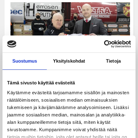
Suostumus
Yksityiskohdat
Tietoja
Tämä sivusto käyttää evästeitä
Huoltajalegenda Kari Jääskeläinen (vas.) pääsi kauden
Käytämme evästeitä tarjoamamme sisällön ja mainosten
päätteeksi ansaituille eläkepäiville (Kuva: Jiri Halttunen).
räätälöimiseen, sosiaalisen median ominaisuuksien
tukemiseen ja kävijämäärämme analysoimiseen. Lisäksi
Immosen, Kaltevan, Louhivaaran ja Tuppuraisen
jaamme sosiaalisen median, mainosalan ja analytiikka-
ohella myös Kari Jääskeläisen pitkä ja kunniakas ura
alan kumppaneillemme tietoja siitä, miten käytät
JYPin huoltajana tuli päätökseen tiistaina, kun “Jäsä”
sivustoamme. Kumppanimme voivat yhdistää näitä
jäi KooKoo-ottelun myötä ansaitulle eläkkeelle.
tietoja muihin tietoihin, joita olet antanut heille tai joita on