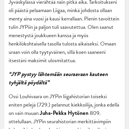
Jyväskylässä vierähtää näin pitkä aika. Tarkoitukseni
oli päästä pelaamaan Liigaa, minkä johdosta ollaan
menty aina vuosi ja kausi kerrallaan. Pienin tavoittein
tulin JYPiin ja paljon tuli saavutettua. Olen saanut
menestystä joukkueen kanssa ja myös
henkilökohtaisella tasolla tulosta aikaiseksi. Omaan
uraan voin olla tyytyväinen, sillä koen saaneeni
itsestäni maksimit ulosmitattua.
“JYP pystyy lähtemään seuraavaan kauteen
tyhjältä pöydältä”
Ossi Louhivaara on JYPin liigahistorian toiseksi
eniten pelejä (729.) pelannut kiekkoilija, jonka edellä
on vain muuan
809.
Juha-Pekka Hytönen
ottelullaan. JYPin seurahistorian merkittävimpiin