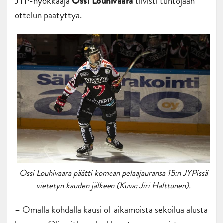
JYP-hyökkääjä
tiivisti tuntojaan
Ossi Louhivaara
ottelun päätyttyä.
Ossi Louhivaara päätti komean pelaajauransa 15:n JYPissä
vietetyn kauden jälkeen (Kuva: Jiri Halttunen).
– Omalla kohdalla kausi oli aikamoista sekoilua alusta