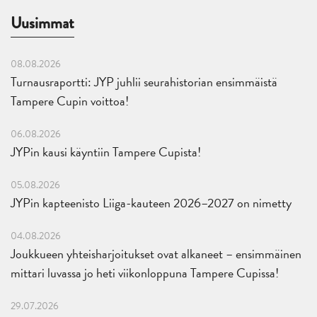
Uusimmat
08.08.2026
Turnausraportti: JYP juhlii seurahistorian ensimmäistä
Tampere Cupin voittoa!
06.08.2026
JYPin kausi käyntiin Tampere Cupista!
05.08.2026
JYPin kapteenisto Liiga-kauteen 2026–2027 on nimetty
04.08.2026
Joukkueen yhteisharjoitukset ovat alkaneet – ensimmäinen
mittari luvassa jo heti viikonloppuna Tampere Cupissa!
29.07.2026