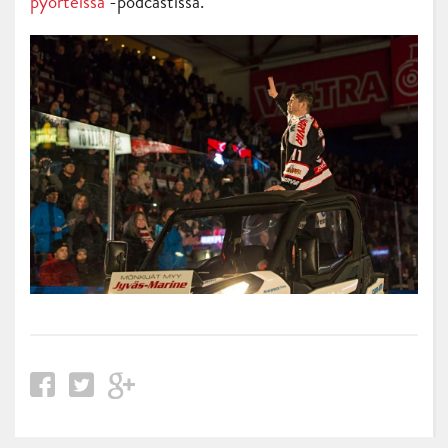
pyörteissä
-podcastissa.