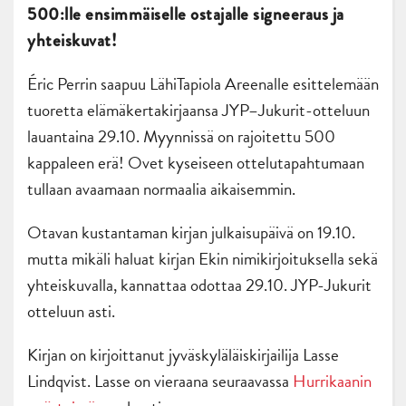
500:lle ensimmäiselle ostajalle signeeraus ja
yhteiskuvat!
Éric Perrin saapuu LähiTapiola Areenalle esittelemään
tuoretta elämäkertakirjaansa JYP–Jukurit-otteluun
lauantaina 29.10. Myynnissä on rajoitettu 500
kappaleen erä! Ovet kyseiseen ottelutapahtumaan
tullaan avaamaan normaalia aikaisemmin.
Otavan kustantaman kirjan julkaisupäivä on 19.10.
mutta mikäli haluat kirjan Ekin nimikirjoituksella sekä
yhteiskuvalla, kannattaa odottaa 29.10. JYP-Jukurit
otteluun asti.
Kirjan on kirjoittanut jyväskyläläiskirjailija Lasse
Lindqvist. Lasse on vieraana seuraavassa
Hurrikaanin