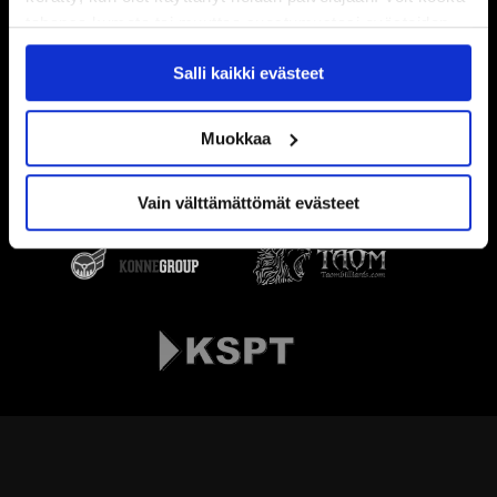
tahansa kumota tai muuttaa suostumustasi evästeiden
käytöstä
Evästeet-sivultamme
.
Salli kaikki evästeet
Muokkaa
Vain välttämättömät evästeet