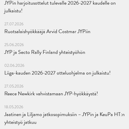
JYPin harjoitusottelut tulevalle 2026-2027 kaudelle on
julkaistu!
27.07.2026
Ruotsalaishyökkääjä Arvid Costmar JYPiin
25.06.2026
JYP ja Secto Rally Finland yhteistyöhön
02.06.2026
Liiga-kauden 2026-2027 otteluohjelma on julkaistu!
27.05.2026
Reece Newkirk vahvistamaan JYP-hyökkäystä!
18.05.2026
Jaatinen ja Liljamo jatkosopimuksiin – JYPin ja KeuPa HT:n
yhteistyö jatkuu