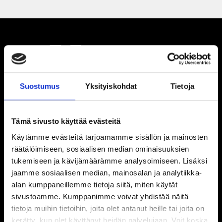
Suostumus
Yksityiskohdat
Tietoja
Tämä sivusto käyttää evästeitä
Käytämme evästeitä tarjoamamme sisällön ja mainosten
räätälöimiseen, sosiaalisen median ominaisuuksien
tukemiseen ja kävijämäärämme analysoimiseen. Lisäksi
jaamme sosiaalisen median, mainosalan ja analytiikka-
alan kumppaneillemme tietoja siitä, miten käytät
sivustoamme. Kumppanimme voivat yhdistää näitä
tietoja muihin tietoihin, joita olet antanut heille tai joita on
kerätty, kun olet käyttänyt heidän palvelujaan. Voit koska