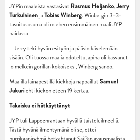
JYPin maaleista vastasivat
,
Rasmus Heljanko
Jerry
ja
. Winbergin 3–3-
Turkulainen
Tobias Winberg
tasoitusosuma oli miehen ensimmäinen maali JYP-
paidassa.
– Jerry teki hyvän esityön ja pääsin kävelemään
sisään. Oli tuossa maalia odoteltu, apina oli kasvanut
jo melkein gorillan kokoiseksi, Winberg sanoo.
Maalilla lainapestillä kiekkoja nappaillut
Samuel
ehti kiekon eteen 19 kertaa.
Jukuri
Takaisku ei hätkäyttänyt
JYP tuli Lappeenrantaan hyvällä taisteluilmeellä.
Tästä hyvänä ilmentymänä oli se, ettei
hurrikaaniryhmä hetkahtanut SaiPan avausmaalista,