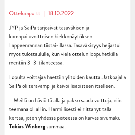
Otteluraportti
|
18.10.2022
JYP ja SaiPa tarjosivat tasaväkisen ja
kamppailuvoittoisen kiekkonäytöksen
Lappeenrannan tiistai-illassa. Tasaväkisyys heijastui
myös tulostaululle, kun vielä ottelun loppuhetkillä
mentiin 3–3-tilanteessa.
Lopulta voittajaa haettiin ylitöiden kautta. Jatkoajalla
SaiPa oli terävämpi ja kaivoi lisäpisteen itselleen.
– Meillä on häviöitä alla ja pakko saada voittoja, niin
teemana oli all in. Harmillisesti ei riittänyt tällä
kertaa, joten yhdessä pisteessä on karvas sivumaku
summaa.
Tobias Winberg