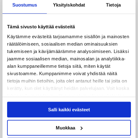
29.07.2026
Suostumus
Yksityiskohdat
Tietoja
JYPin harjoitusottelut tulevalle 2026-2027 kaudelle on
julkaistu!
Tämä sivusto käyttää evästeitä
27.07.2026
Käytämme evästeitä tarjoamamme sisällön ja mainosten
Ruotsalaishyökkääjä Arvid Costmar JYPiin
räätälöimiseen, sosiaalisen median ominaisuuksien
tukemiseen ja kävijämäärämme analysoimiseen. Lisäksi
25.06.2026
jaamme sosiaalisen median, mainosalan ja analytiikka-
JYP ja Secto Rally Finland yhteistyöhön
alan kumppaneillemme tietoja siitä, miten käytät
sivustoamme. Kumppanimme voivat yhdistää näitä
02.06.2026
tietoja muihin tietoihin, joita olet antanut heille tai joita on
Liiga-kauden 2026-2027 otteluohjelma on julkaistu!
kerätty, kun olet käyttänyt heidän palvelujaan. Voit koska
tahansa kumota tai muuttaa suostumustasi evästeiden
27.05.2026
käytöstä
Evästeet-sivultamme
.
Reece Newkirk vahvistamaan JYP-hyökkäystä!
Salli kaikki evästeet
18.05.2026
Muokkaa
Jaatinen ja Liljamo jatkosopimuksiin – JYPin ja KeuPa HT:n