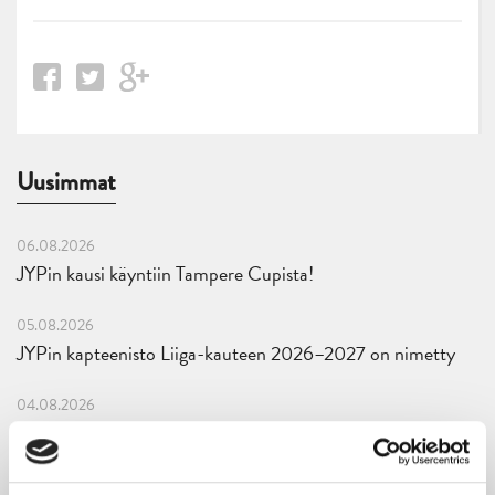
Uusimmat
06.08.2026
JYPin kausi käyntiin Tampere Cupista!
05.08.2026
JYPin kapteenisto Liiga-kauteen 2026–2027 on nimetty
04.08.2026
Joukkueen yhteisharjoitukset ovat alkaneet – ensimmäinen
mittari luvassa jo heti viikonloppuna Tampere Cupissa!