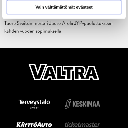
yhteistyö jatkuu
Vain välttämättömät evästeet
14.05.2026
Tuore Sveitsin mestari Juuso Arola JYP-puolustukseen
kahden vuoden sopimuksella