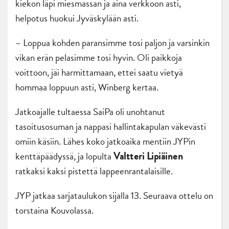
kiekon läpi miesmassan ja aina verkkoon asti,
helpotus huokui Jyväskylään asti.
– Loppua kohden paransimme tosi paljon ja varsinkin
vikan erän pelasimme tosi hyvin. Oli paikkoja
voittoon, jäi harmittamaan, ettei saatu vietyä
hommaa loppuun asti, Winberg kertaa.
Jatkoajalle tultaessa SaiPa oli unohtanut
tasoitusosuman ja nappasi hallintakapulan väkevästi
omiin käsiin. Lähes koko jatkoaika mentiin JYPin
kenttäpäädyssä, ja lopulta
Valtteri Lipiäinen
ratkaksi kaksi pistettä lappeenrantalaisille.
JYP jatkaa sarjataulukon sijalla 13. Seuraava ottelu on
torstaina Kouvolassa.