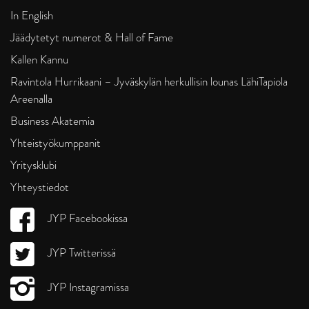
In English
Jäädytetyt numerot & Hall of Fame
Kallen Kannu
Ravintola Hurrikaani – Jyväskylän herkullisin lounas LähiTapiola
Areenalla
Business Akatemia
Yhteistyökumppanit
Yritysklubi
Yhteystiedot
JYP Facebookissa
JYP Twitterissä
JYP Instagramissa