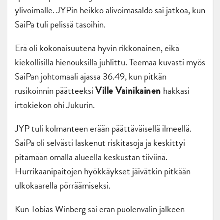
ylivoimalle. JYPin heikko alivoimasaldo sai jatkoa, kun
SaiPa tuli pelissä tasoihin.
Erä oli kokonaisuutena hyvin rikkonainen, eikä
kiekollisilla hienouksilla juhlittu. Teemaa kuvasti myös
SaiPan johtomaali ajassa 36.49, kun pitkän
rusikoinnin päätteeksi
hakkasi
Ville Vainikainen
irtokiekon ohi Jukurin.
JYP tuli kolmanteen erään päättäväisellä ilmeellä.
SaiPa oli selvästi laskenut riskitasoja ja keskittyi
pitämään omalla alueella keskustan tiiviinä.
Hurrikaanipaitojen hyökkäykset jäivätkin pitkään
ulkokaarella pörräämiseksi.
Kun Tobias Winberg sai erän puolenvälin jälkeen