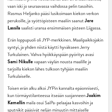
vaan iski jo seuraavassa vaihdossa pelin tasoihin.
Rasmus Heljanko pääsi lusikoimaan kiekon verkon
perukoille, ja syöttöpisteen maaliin saanut
Jere
saalisti uransa ensimmäisen pisteen Liigassa.
Lassila
Erän loppupuoli oli JYP-merkkinen. Maalipaikkojakin
syntyi, ja yhden niistä käytti hyväkseen Jerry
Turkulainen. Vahva hyökkäyspään pyöritys avasi
vapaan väylän nousta maalille ja
Sami Nikulle
tarjoilla kiekon lähes tulkoon tyhjään maaliin
Turkulaiselle.
Toisen erän alku alkoi JYPin kannalta epäonnisesti,
kun törmäystilanteessa itseään suojanneen
Joakim
maila osui SaiPa-pelaajaa kasvoihin ja
Kemellin
sputnikit pääsivät neljän minuutin mittaiselle