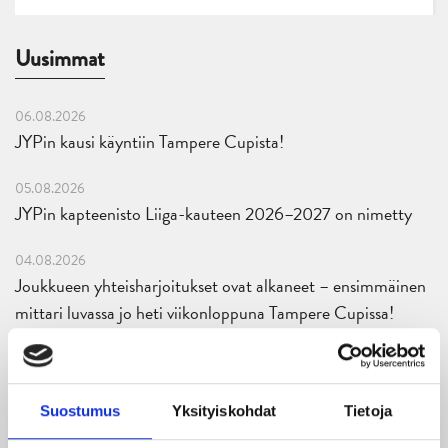
Uusimmat
06.08.2026
JYPin kausi käyntiin Tampere Cupista!
05.08.2026
JYPin kapteenisto Liiga-kauteen 2026–2027 on nimetty
04.08.2026
Joukkueen yhteisharjoitukset ovat alkaneet – ensimmäinen
mittari luvassa jo heti viikonloppuna Tampere Cupissa!
29.07.2026
JYPin harjoitusottelut tulevalle 2026-2027 kaudelle on
julkaistu!
Suostumus
Yksityiskohdat
Tietoja