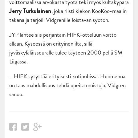
voittomaalissa arvokasta työtä teki myös kultakypärä
, joka riisti kiekon KooKoo-maalin
Jerry Turkulainen
takana ja tarjoili Vidgrenille loistavan syötön.
JYP lähtee siis perjantain HIFK-otteluun voitto
allaan. Kyseessä on erityinen ilta, sillä
jyväskyläläisseuralle tulee täyteen 2000 peliä SM-
Liigassa.
– HIFK sytyttää erityisesti kotipubissa. Huomenna
on taas mahdollisuus tehdä upeita muistoja, Vidgren
sanoo.