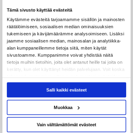
27.07.2026
Ruotsalaishyökkääjä Arvid Costmar JYPiin
Tämä sivusto käyttää evästeitä
Käytämme evästeitä tarjoamamme sisällön ja mainosten
25.06.2026
räätälöimiseen, sosiaalisen median ominaisuuksien
JYP ja Secto Rally Finland yhteistyöhön
tukemiseen ja kävijämäärämme analysoimiseen. Lisäksi
jaamme sosiaalisen median, mainosalan ja analytiikka-
02.06.2026
alan kumppaneillemme tietoja siitä, miten käytät
Liiga-kauden 2026-2027 otteluohjelma on julkaistu!
sivustoamme. Kumppanimme voivat yhdistää näitä
tietoja muihin tietoihin, joita olet antanut heille tai joita on
27.05.2026
kerätty, kun olet käyttänyt heidän palvelujaan. Voit koska
Reece Newkirk vahvistamaan JYP-hyökkäystä!
tahansa kumota tai muuttaa suostumustasi evästeiden
käytöstä
Evästeet-sivultamme
.
18.05.2026
Salli kaikki evästeet
Jaatinen ja Liljamo jatkosopimuksiin – JYPin ja KeuPa HT:n
yhteistyö jatkuu
Muokkaa
14.05.2026
Tuore Sveitsin mestari Juuso Arola JYP-puolustukseen
Vain välttämättömät evästeet