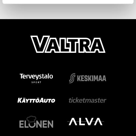
kahden vuoden sopimuksella