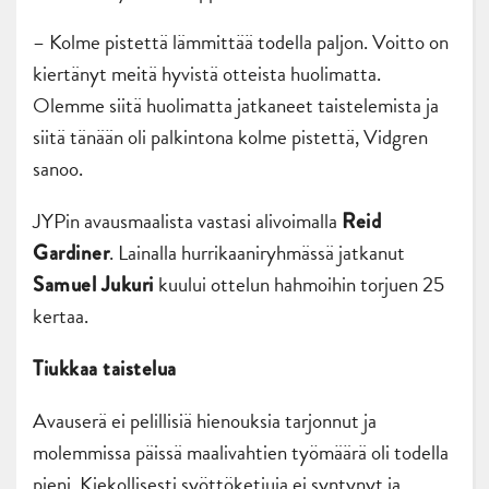
– Kolme pistettä lämmittää todella paljon. Voitto on
kiertänyt meitä hyvistä otteista huolimatta.
Olemme siitä huolimatta jatkaneet taistelemista ja
siitä tänään oli palkintona kolme pistettä, Vidgren
sanoo.
JYPin avausmaalista vastasi alivoimalla
Reid
. Lainalla hurrikaaniryhmässä jatkanut
Gardiner
kuului ottelun hahmoihin torjuen 25
Samuel Jukuri
kertaa.
Tiukkaa taistelua
Avauserä ei pelillisiä hienouksia tarjonnut ja
molemmissa päissä maalivahtien työmäärä oli todella
pieni. Kiekollisesti syöttöketjuja ei syntynyt ja