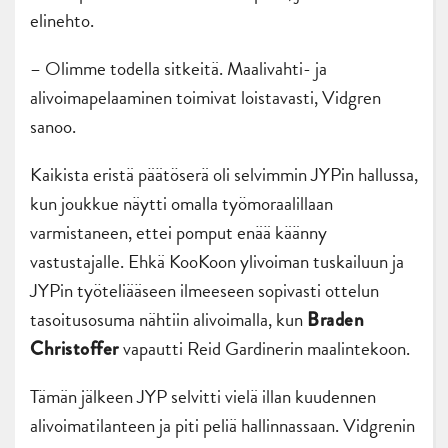
elinehto.
– Olimme todella sitkeitä. Maalivahti- ja
alivoimapelaaminen toimivat loistavasti, Vidgren
sanoo.
Kaikista eristä päätöserä oli selvimmin JYPin hallussa,
kun joukkue näytti omalla työmoraalillaan
varmistaneen, ettei pomput enää käänny
vastustajalle. Ehkä KooKoon ylivoiman tuskailuun ja
JYPin työteliääseen ilmeeseen sopivasti ottelun
tasoitusosuma nähtiin alivoimalla, kun
Braden
vapautti Reid Gardinerin maalintekoon.
Christoffer
Tämän jälkeen JYP selvitti vielä illan kuudennen
alivoimatilanteen ja piti peliä hallinnassaan. Vidgrenin