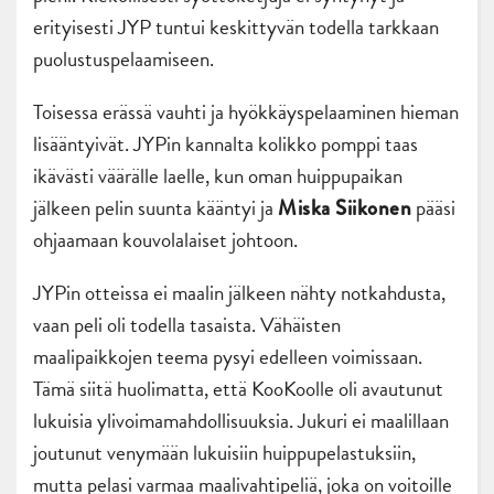
erityisesti JYP tuntui keskittyvän todella tarkkaan
puolustuspelaamiseen.
Toisessa erässä vauhti ja hyökkäyspelaaminen hieman
lisääntyivät. JYPin kannalta kolikko pomppi taas
ikävästi väärälle laelle, kun oman huippupaikan
jälkeen pelin suunta kääntyi ja
pääsi
Miska Siikonen
ohjaamaan kouvolalaiset johtoon.
JYPin otteissa ei maalin jälkeen nähty notkahdusta,
vaan peli oli todella tasaista. Vähäisten
maalipaikkojen teema pysyi edelleen voimissaan.
Tämä siitä huolimatta, että KooKoolle oli avautunut
lukuisia ylivoimamahdollisuuksia. Jukuri ei maalillaan
joutunut venymään lukuisiin huippupelastuksiin,
mutta pelasi varmaa maalivahtipeliä, joka on voitoille