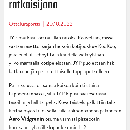
ratkaisijana
Otteluraportti
|
20.10.2022
JYP matkasi torstai-illan ratoksi Kouvolaan, missä
vastaan asettui sarjan heikoin kotijoukkue KooKoo,
joka ei ollut tehnyt tällä kaudella vielä yhtään
ylivoimamaalia kotipeleissään. JYP puolestaan haki
katkoa neljän pelin mittaiselle tappioputkelleen.
Pelin kulussa oli samaa kaikua kuin tiistaina
Lappeenrannassa, sillä JYP kipusi päätöserässä
tasoihin ja hallitsi peliä. Kova taistelu palkittiin tällä
kertaa myös tuloksella, sillä kokoonpanoon palanneen
osuma varmisti pistepotin
Aaro Vidgrenin
hurrikaaniryhmälle loppulukemin 1–2.