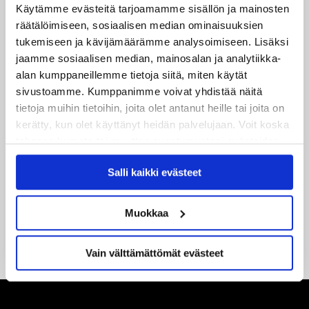
JYP ja Secto Rally Finland yhteistyöhön
Käytämme evästeitä tarjoamamme sisällön ja mainosten
räätälöimiseen, sosiaalisen median ominaisuuksien
02.06.2026
tukemiseen ja kävijämäärämme analysoimiseen. Lisäksi
Liiga-kauden 2026-2027 otteluohjelma on julkaistu!
jaamme sosiaalisen median, mainosalan ja analytiikka-
alan kumppaneillemme tietoja siitä, miten käytät
27.05.2026
sivustoamme. Kumppanimme voivat yhdistää näitä
Reece Newkirk vahvistamaan JYP-hyökkäystä!
tietoja muihin tietoihin, joita olet antanut heille tai joita on
kerätty, kun olet käyttänyt heidän palvelujaan. Voit koska
18.05.2026
tahansa kumota tai muuttaa suostumustasi evästeiden
Jaatinen ja Liljamo jatkosopimuksiin – JYPin ja KeuPa HT:n
käytöstä
Evästeet-sivultamme
.
yhteistyö jatkuu
Salli kaikki evästeet
14.05.2026
Muokkaa
Tuore Sveitsin mestari Juuso Arola JYP-puolustukseen
kahden vuoden sopimuksella
Vain välttämättömät evästeet