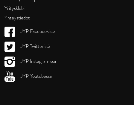
Yritysklubi
Yhteystiedot
JYP Facebookissa
JYP Twitterissä
JYP Instagramissa
JYP Youtubessa