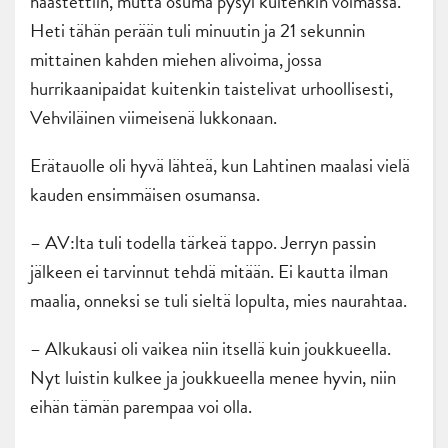
haastettiin, mutta osuma pysyi kuitenkin voimassa.
Heti tähän perään tuli minuutin ja 21 sekunnin
mittainen kahden miehen alivoima, jossa
hurrikaanipaidat kuitenkin taistelivat urhoollisesti,
Vehviläinen viimeisenä lukkonaan.
Erätauolle oli hyvä lähteä, kun Lahtinen maalasi vielä
kauden ensimmäisen osumansa.
– AV:lta tuli todella tärkeä tappo. Jerryn passin
jälkeen ei tarvinnut tehdä mitään. Ei kautta ilman
maalia, onneksi se tuli sieltä lopulta, mies naurahtaa.
– Alkukausi oli vaikea niin itsellä kuin joukkueella.
Nyt luistin kulkee ja joukkueella menee hyvin, niin
eihän tämän parempaa voi olla.