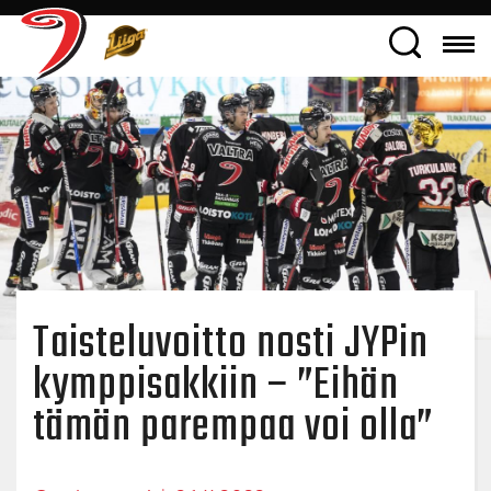
Taisteluvoitto nosti JYPin
kymppisakkiin – ”Eihän
tämän parempaa voi olla”