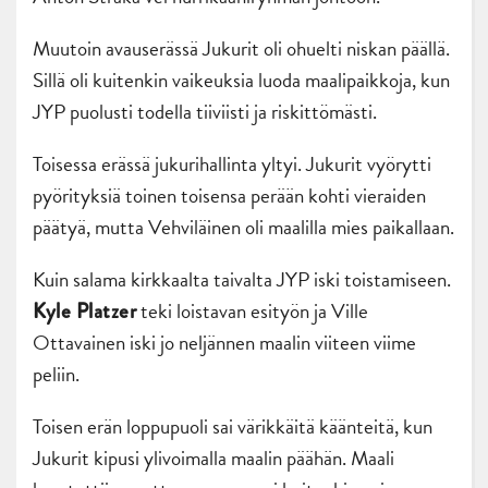
Muutoin avauserässä Jukurit oli ohuelti niskan päällä.
Sillä oli kuitenkin vaikeuksia luoda maalipaikkoja, kun
JYP puolusti todella tiiviisti ja riskittömästi.
Toisessa erässä jukurihallinta yltyi. Jukurit vyörytti
pyörityksiä toinen toisensa perään kohti vieraiden
päätyä, mutta Vehviläinen oli maalilla mies paikallaan.
Kuin salama kirkkaalta taivalta JYP iski toistamiseen.
teki loistavan esityön ja Ville
Kyle Platzer
Ottavainen iski jo neljännen maalin viiteen viime
peliin.
Toisen erän loppupuoli sai värikkäitä käänteitä, kun
Jukurit kipusi ylivoimalla maalin päähän. Maali