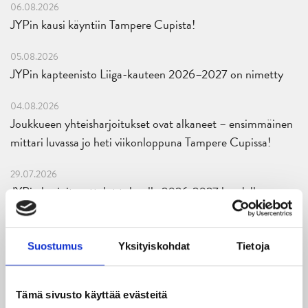
06.08.2026
JYPin kausi käyntiin Tampere Cupista!
05.08.2026
JYPin kapteenisto Liiga-kauteen 2026–2027 on nimetty
04.08.2026
Joukkueen yhteisharjoitukset ovat alkaneet – ensimmäinen
mittari luvassa jo heti viikonloppuna Tampere Cupissa!
29.07.2026
JYPin harjoitusottelut tulevalle 2026-2027 kaudelle on
julkaistu!
27.07.2026
Suostumus
Yksityiskohdat
Tietoja
Ruotsalaishyökkääjä Arvid Costmar JYPiin
25.06.2026
Tämä sivusto käyttää evästeitä