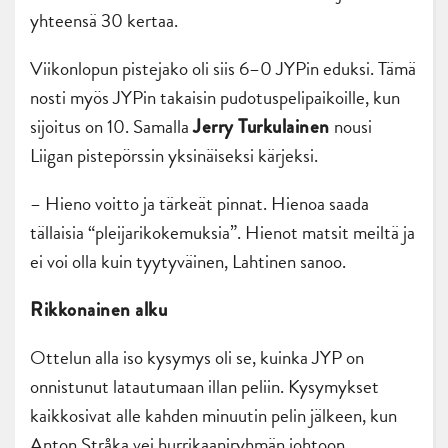
yhteensä 30 kertaa.
Viikonlopun pistejako oli siis 6–0 JYPin eduksi. Tämä
nosti myös JYPin takaisin pudotuspelipaikoille, kun
sijoitus on 10. Samalla
nousi
Jerry Turkulainen
Liigan pistepörssin yksinäiseksi kärjeksi.
– Hieno voitto ja tärkeät pinnat. Hienoa saada
tällaisia “pleijarikokemuksia”. Hienot matsit meiltä ja
ei voi olla kuin tyytyväinen, Lahtinen sanoo.
Rikkonainen alku
Ottelun alla iso kysymys oli se, kuinka JYP on
onnistunut latautumaan illan peliin. Kysymykset
kaikkosivat alle kahden minuutin pelin jälkeen, kun
Anton Stråka vei hurrikaaniryhmän johtoon.