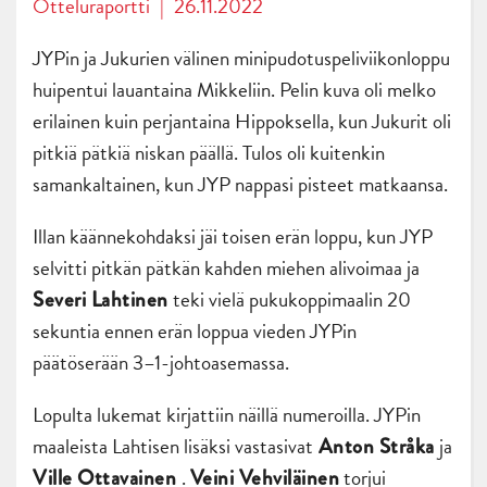
Otteluraportti
|
26.11.2022
JYPin ja Jukurien välinen minipudotuspeliviikonloppu
huipentui lauantaina Mikkeliin. Pelin kuva oli melko
erilainen kuin perjantaina Hippoksella, kun Jukurit oli
pitkiä pätkiä niskan päällä. Tulos oli kuitenkin
samankaltainen, kun JYP nappasi pisteet matkaansa.
Illan käännekohdaksi jäi toisen erän loppu, kun JYP
selvitti pitkän pätkän kahden miehen alivoimaa ja
teki vielä pukukoppimaalin 20
Severi Lahtinen
sekuntia ennen erän loppua vieden JYPin
päätöserään 3–1-johtoasemassa.
Lopulta lukemat kirjattiin näillä numeroilla. JYPin
maaleista Lahtisen lisäksi vastasivat
ja
Anton Stråka
.
torjui
Ville Ottavainen
Veini Vehviläinen