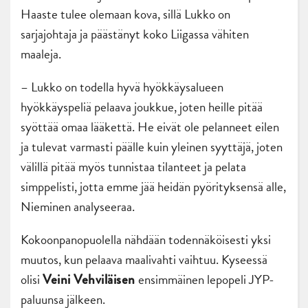
Haaste tulee olemaan kova, sillä Lukko on
sarjajohtaja ja päästänyt koko Liigassa vähiten
maaleja.
– Lukko on todella hyvä hyökkäysalueen
hyökkäyspeliä pelaava joukkue, joten heille pitää
syöttää omaa lääkettä. He eivät ole pelanneet eilen
ja tulevat varmasti päälle kuin yleinen syyttäjä, joten
välillä pitää myös tunnistaa tilanteet ja pelata
simppelisti, jotta emme jää heidän pyörityksensä alle,
Nieminen analyseeraa.
Kokoonpanopuolella nähdään todennäköisesti yksi
muutos, kun pelaava maalivahti vaihtuu. Kyseessä
olisi
ensimmäinen lepopeli JYP-
Veini Vehviläisen
paluunsa jälkeen.