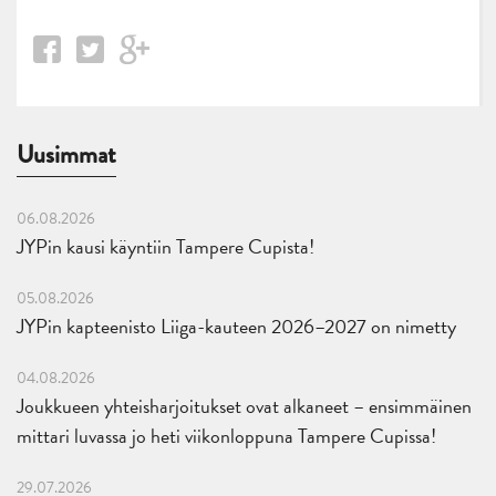
Uusimmat
06.08.2026
JYPin kausi käyntiin Tampere Cupista!
05.08.2026
JYPin kapteenisto Liiga-kauteen 2026–2027 on nimetty
04.08.2026
Joukkueen yhteisharjoitukset ovat alkaneet – ensimmäinen
mittari luvassa jo heti viikonloppuna Tampere Cupissa!
29.07.2026