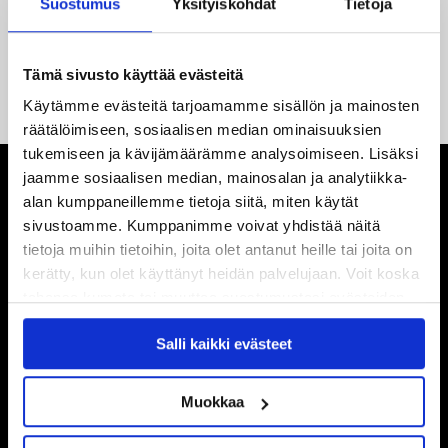
Suostumus
Yksityiskohdat
Tietoja
14.05.2026
Tuore Sveitsin mestari Juuso Arola JYP-puolustukseen
Tämä sivusto käyttää evästeitä
kahden vuoden sopimuksella
Käytämme evästeitä tarjoamamme sisällön ja mainosten
räätälöimiseen, sosiaalisen median ominaisuuksien
tukemiseen ja kävijämäärämme analysoimiseen. Lisäksi
jaamme sosiaalisen median, mainosalan ja analytiikka-
alan kumppaneillemme tietoja siitä, miten käytät
sivustoamme. Kumppanimme voivat yhdistää näitä
tietoja muihin tietoihin, joita olet antanut heille tai joita on
kerätty, kun olet käyttänyt heidän palvelujaan. Voit koska
tahansa kumota tai muuttaa suostumustasi evästeiden
käytöstä
Evästeet-sivultamme
.
Salli kaikki evästeet
Muokkaa