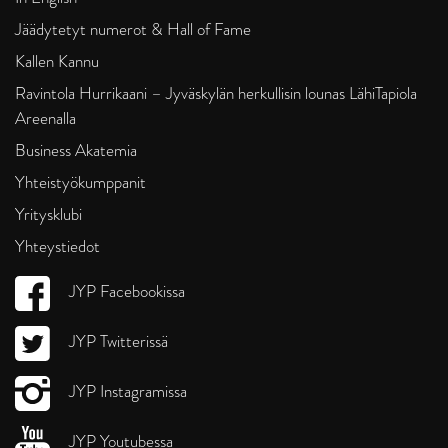
Jäädytetyt numerot & Hall of Fame
Kallen Kannu
Ravintola Hurrikaani – Jyväskylän herkullisin lounas LähiTapiola
Areenalla
Business Akatemia
Yhteistyökumppanit
Yritysklubi
Yhteystiedot
JYP Facebookissa
JYP Twitterissä
JYP Instagramissa
JYP Youtubessa