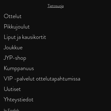
Tietosuoja
Ottelut
Pikkujoulut
Liput ja kausikortit
Joukkue
JYP-shop
Kumppanuus
VIP -palvelut ottelutapahtumissa
Uutiset
Yhteystiedot
In English