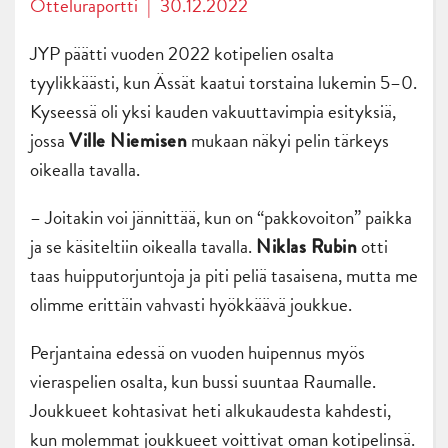
Otteluraportti
|
30.12.2022
JYP päätti vuoden 2022 kotipelien osalta
tyylikkäästi, kun Ässät kaatui torstaina lukemin 5–0.
Kyseessä oli yksi kauden vakuuttavimpia esityksiä,
jossa
mukaan näkyi pelin tärkeys
Ville Niemisen
oikealla tavalla.
– Joitakin voi jännittää, kun on “pakkovoiton” paikka
ja se käsiteltiin oikealla tavalla.
otti
Niklas Rubin
taas huipputorjuntoja ja piti peliä tasaisena, mutta me
olimme erittäin vahvasti hyökkäävä joukkue.
Perjantaina edessä on vuoden huipennus myös
vieraspelien osalta, kun bussi suuntaa Raumalle.
Joukkueet kohtasivat heti alkukaudesta kahdesti,
kun molemmat joukkueet voittivat oman kotipelinsä.