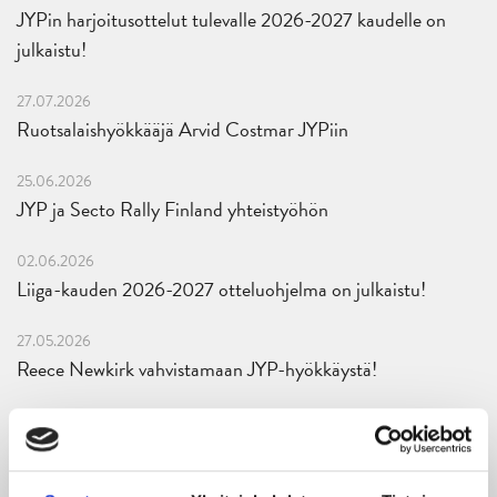
JYPin harjoitusottelut tulevalle 2026-2027 kaudelle on
julkaistu!
27.07.2026
Ruotsalaishyökkääjä Arvid Costmar JYPiin
25.06.2026
JYP ja Secto Rally Finland yhteistyöhön
02.06.2026
Liiga-kauden 2026-2027 otteluohjelma on julkaistu!
27.05.2026
Reece Newkirk vahvistamaan JYP-hyökkäystä!
18.05.2026
Jaatinen ja Liljamo jatkosopimuksiin – JYPin ja KeuPa HT:n
yhteistyö jatkuu