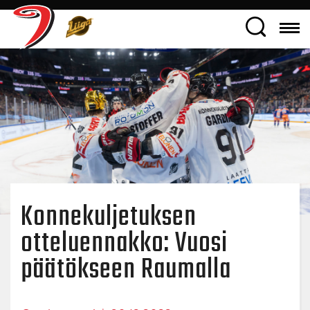
Konnekuljetuksen
otteluennakko: Vuosi
päätökseen Raumalla