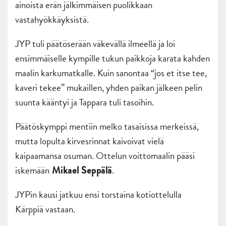
ainoista erän jälkimmäisen puolikkaan
vastahyökkäyksistä.
JYP tuli päätöserään väkevällä ilmeellä ja loi
ensimmäiselle kympille tukun paikkoja karata kahden
maalin karkumatkalle. Kuin sanontaa “jos et itse tee,
kaveri tekee” mukaillen, yhden paikan jälkeen pelin
suunta kääntyi ja Tappara tuli tasoihin.
Päätöskymppi mentiin melko tasaisissa merkeissä,
mutta lopulta kirvesrinnat kaivoivat vielä
kaipaamansa osuman. Ottelun voittomaalin pääsi
iskemään
.
Mikael Seppälä
JYPin kausi jatkuu ensi torstaina kotiottelulla
Kärppiä vastaan.