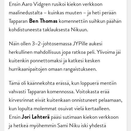
Ensin Aaro Vidgren rusikoi kiekon verkkoon
maalinedustalta – kuinkas muuten – ja heti perään
Tapparan
komennettiin suihkun päähän
Ben Thomas
kohdistuneesta taklauksesta Nikuun.
Näin ollen 3–2-johtosemassa JYPille aukesi
herkullinen mahdollisuus jopa ratkoa peli. Ylivoima jäi
kuitenkin ponnettomaksi ja katkesi kesken
hurrikaanipaitojen omaan rangaistukseen.
Tämä oli käännekohta erässä, kun loppuerä mentiin
vahvasti Tapparan komennossa. Voitokasta erää
kirvesrinnat eivät kuitenkaan onnistuneet pelaamaan,
kun lopulta molemmat osuivat vielä kertaalleen.
Ensin
pääsi sutimaan kiekon verkkoon
Jori Lehterä
ja hetkeä myöhemmin Sami Niku iski yhdestä