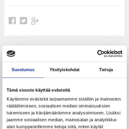
Uusimmat
08.08.2026
Suostumus
Yksityiskohdat
Tietoja
Turnausraportti: JYP juhlii seurahistorian ensimmäistä
Tampere Cupin voittoa!
Tämä sivusto käyttää evästeitä
06.08.2026
Käytämme evästeitä tarjoamamme sisällön ja mainosten
JYPin kausi käyntiin Tampere Cupista!
räätälöimiseen, sosiaalisen median ominaisuuksien
tukemiseen ja kävijämäärämme analysoimiseen. Lisäksi
05.08.2026
jaamme sosiaalisen median, mainosalan ja analytiikka-
JYPin kapteenisto Liiga-kauteen 2026–2027 on nimetty
alan kumppaneillemme tietoja siitä, miten käytät