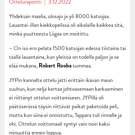
Otteluraportti
|
3.12.2022
Yhdeksän maalia, ulosajo ja yli 8000 katsojaa.
Lauantai-illan kiekkopelissä oli aikalailla kaikkea sitä,
minkä puutteesta Liigaa on moitittu.
– On iso ero pelata 1500 katsojan edessä tiistaina tai
täällä lauantaina, kun yleisöä on todella paljon ja se
elää mukana,
summaa.
Robert Rooba
JYPin kannalta ottelu jätti erittäin ikävän maun
suuhun, kun neljä kertaa johtoasemaan karkaaminen
ei riittänyt ottelun voittamiseen. JYPillä oli
päätöserässä täysin riittävät paikat paketoida peli,
mutta kun siinä ei onnistuttu, Tappara tuli rinnalle ja
ohi. Ottelun voittomaali syntyi vain noin kaksi
minuuttia ennen loppua.