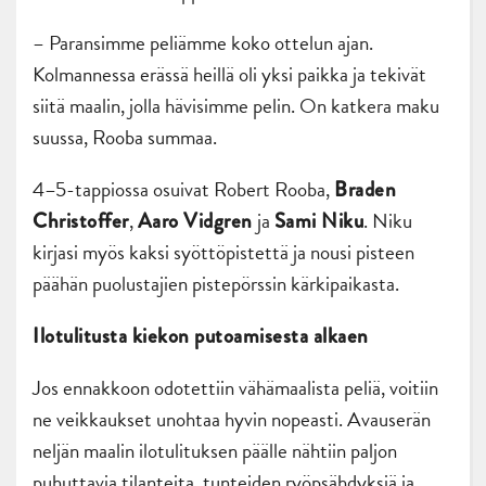
– Paransimme peliämme koko ottelun ajan.
Kolmannessa erässä heillä oli yksi paikka ja tekivät
siitä maalin, jolla hävisimme pelin. On katkera maku
suussa, Rooba summaa.
4–5-tappiossa osuivat Robert Rooba,
Braden
,
ja
. Niku
Christoffer
Aaro Vidgren
Sami Niku
kirjasi myös kaksi syöttöpistettä ja nousi pisteen
päähän puolustajien pistepörssin kärkipaikasta.
Ilotulitusta kiekon putoamisesta alkaen
Jos ennakkoon odotettiin vähämaalista peliä, voitiin
ne veikkaukset unohtaa hyvin nopeasti. Avauserän
neljän maalin ilotulituksen päälle nähtiin paljon
puhuttavia tilanteita, tunteiden ryöpsähdyksiä ja