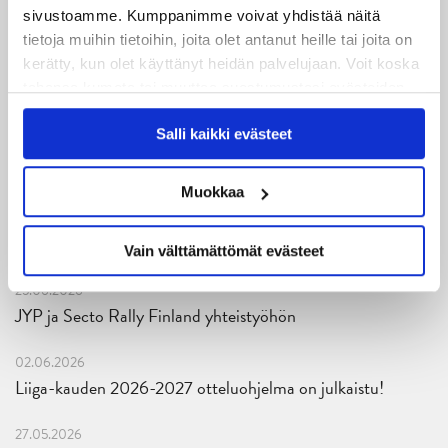
sivustoamme. Kumppanimme voivat yhdistää näitä
04.08.2026
tietoja muihin tietoihin, joita olet antanut heille tai joita on
Joukkueen yhteisharjoitukset ovat alkaneet – ensimmäinen
kerätty, kun olet käyttänyt heidän palvelujaan. Voit koska
mittari luvassa jo heti viikonloppuna Tampere Cupissa!
tahansa kumota tai muuttaa suostumustasi evästeiden
käytöstä
Evästeet-sivultamme
.
29.07.2026
Salli kaikki evästeet
JYPin harjoitusottelut tulevalle 2026-2027 kaudelle on
julkaistu!
Muokkaa
27.07.2026
Ruotsalaishyökkääjä Arvid Costmar JYPiin
Vain välttämättömät evästeet
25.06.2026
JYP ja Secto Rally Finland yhteistyöhön
02.06.2026
Liiga-kauden 2026-2027 otteluohjelma on julkaistu!
27.05.2026