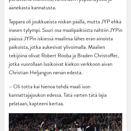
äänekästä kannatusta.
Tappara oli joukkueista niskan päällä, mutta JYP ehkä
inasen tylympi. Suuri osa maalipaikoista nähtiin JYPin
päässä JYPin iskiessä maalinsa lähes erän ainoista
paikoista, jotka aukesivat ylivoimalla. Maalien
tekijöinä olivat Robert Rooba ja Braden Christoffer,
jotka vuorollaan lusikoivat kiekon verkkoon aivan
Christian Heljangon nenän edestä.
– Oli totta kai hienoa tehdä maali ison
kannattajajoukon edessä. Tätä varten tätä lajia
pelataan, kapteeni kertaa.