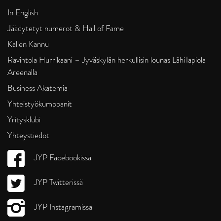
In English
Jäädytetyt numerot & Hall of Fame
Kallen Kannu
Ravintola Hurrikaani – Jyväskylän herkullisin lounas LähiTapiola
Areenalla
Business Akatemia
Yhteistyökumppanit
Yritysklubi
Yhteystiedot
JYP Facebookissa
JYP Twitterissä
JYP Instagramissa