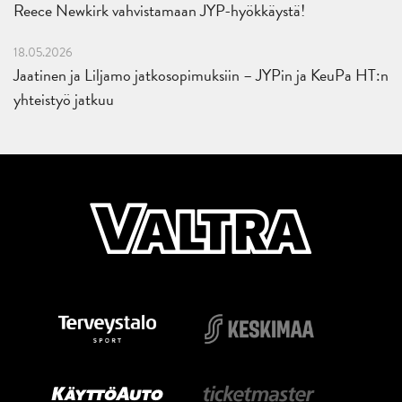
Reece Newkirk vahvistamaan JYP-hyökkäystä!
18.05.2026
Jaatinen ja Liljamo jatkosopimuksiin – JYPin ja KeuPa HT:n
yhteistyö jatkuu