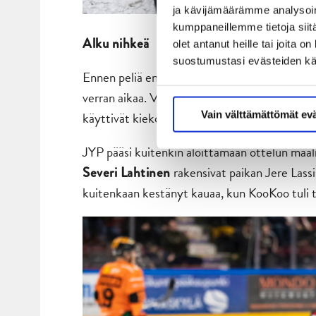
ja kävijämäärämme analysoim
kumppaneillemme tietoja siitä
Alku nihkeä
olet antanut heille tai joita 
suostumustasi evästeiden k
Ennen peliä ennakoitiin, että JYPin iskun paikk
verran aikaa. Vieraiden pelaamattomuudesta ei 
käyttivät kiekon tolpassa jo ensimmäisellä min
Vain välttämättömät ev
JYP pääsi kuitenkin aloittamaan ottelun maal
rakensivat paikan Jere Lassi
Severi Lahtinen
kuitenkaan kestänyt kauaa, kun KooKoo tuli 