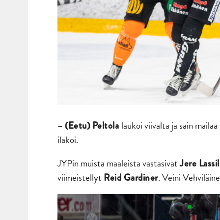
–
laukoi viivalta ja sain maila
(Eetu) Peltola
ilakoi.
JYPin muista maaleista vastasivat
Jere Lassil
viimeistellyt
. Veini Vehviläine
Reid Gardiner