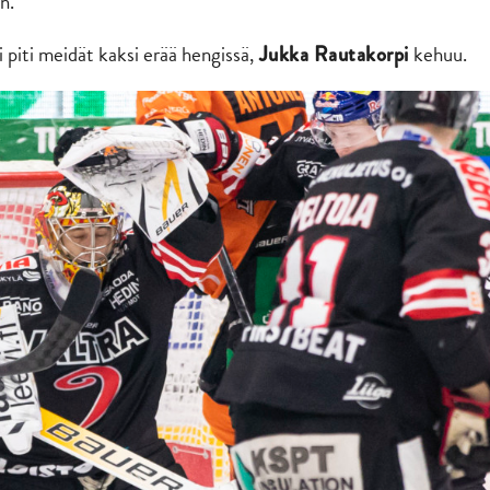
n.
i piti meidät kaksi erää hengissä,
kehuu.
Jukka Rautakorpi