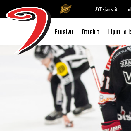
JYP-juniorit
Hal
Etusivu
Ottelut
Liput ja 
Open Search