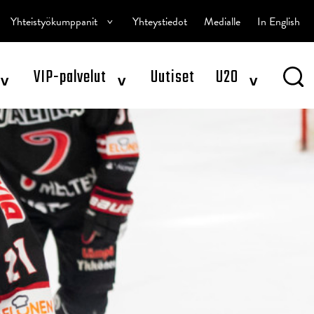
^
Yhteistyökumppanit
Yhteystiedot
Medialle
In English
^
^
^
VIP-palvelut
Uutiset
U20