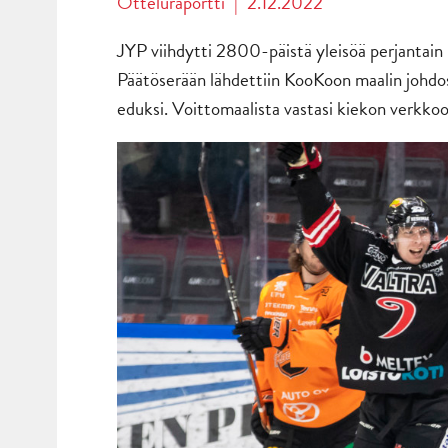
Otteluraportti
|
2.12.2022
JYP viihdytti 2800-päistä yleisöä perjantain p
Päätöserään lähdettiin KooKoon maalin johdos
eduksi. Voittomaalista vastasi kiekon verkko