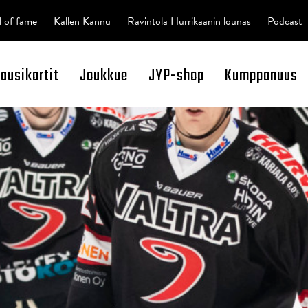
l of fame
Kallen Kannu
Ravintola Hurrikaanin lounas
Podcast
kausikortit
Joukkue
JYP-shop
Kumppanuus