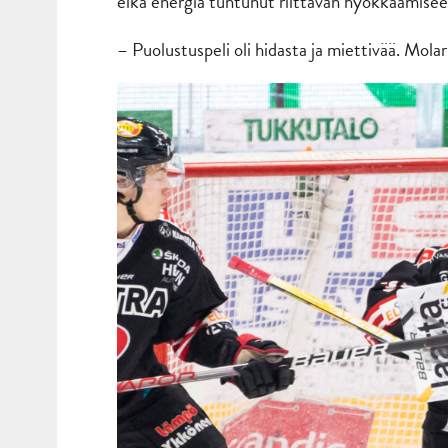
eikä energia tuntunut riittävän hyökkäämisee
– Puolustuspeli oli hidasta ja miettivää. Molar