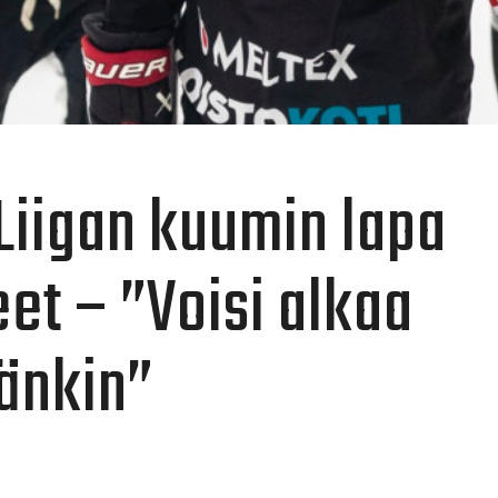
 Liigan kuumin lapa
eet – ”Voisi alkaa
änkin”