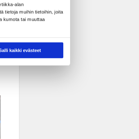
tiikka-alan
ietoja muihin tietoihin, joita
nsa kumota tai muuttaa
Salli kaikki evästeet