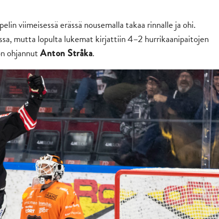
elin viimeisessä erässä nousemalla takaa rinnalle ja ohi.
sa, mutta lopulta lukemat kirjattiin 4–2 hurrikaanipaitojen
on ohjannut
.
Anton Stråka