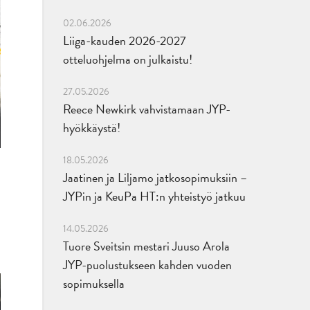
02.06.2026
Liiga-kauden 2026-2027
otteluohjelma on julkaistu!
27.05.2026
Reece Newkirk vahvistamaan JYP-
hyökkäystä!
18.05.2026
Jaatinen ja Liljamo jatkosopimuksiin –
JYPin ja KeuPa HT:n yhteistyö jatkuu
14.05.2026
Tuore Sveitsin mestari Juuso Arola
JYP-puolustukseen kahden vuoden
sopimuksella