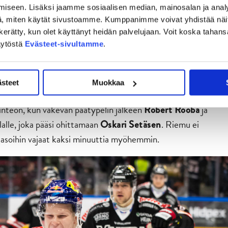
iseen. Lisäksi jaamme sosiaalisen median, mainosalan ja analy
, miten käytät sivustoamme. Kumppanimme voivat yhdistää näitä t
on kerätty, kun olet käyttänyt heidän palvelujaan. Voit koska taha
äytöstä
Evästeet-sivultamme
.
a voisi olla alussa, kun KooKoon edellisestä pelistä oli viikon
kuitenkaan ollut tietoa, kun he istuivat kuskin paikalle ja
uutilla.
ästeet
Muokkaa
inteon, kun väkevän päätypelin jälkeen
ja
Robert Rooba
lalle, joka pääsi ohittamaan
. Riemu ei
Oskari Setäsen
tasoihin vajaat kaksi minuuttia myöhemmin.