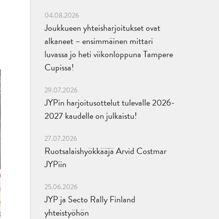
04.08.2026
Joukkueen yhteisharjoitukset ovat
alkaneet – ensimmäinen mittari
luvassa jo heti viikonloppuna Tampere
Cupissa!
29.07.2026
JYPin harjoitusottelut tulevalle 2026-
2027 kaudelle on julkaistu!
27.07.2026
Ruotsalaishyökkääjä Arvid Costmar
JYPiin
25.06.2026
JYP ja Secto Rally Finland
yhteistyöhön