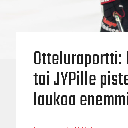
Otteluraportti:
toi JYPille pist
laukoa enemm