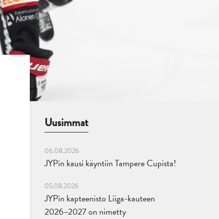
Uusimmat
06.08.2026
JYPin kausi käyntiin Tampere Cupista!
05.08.2026
JYPin kapteenisto Liiga-kauteen
2026–2027 on nimetty