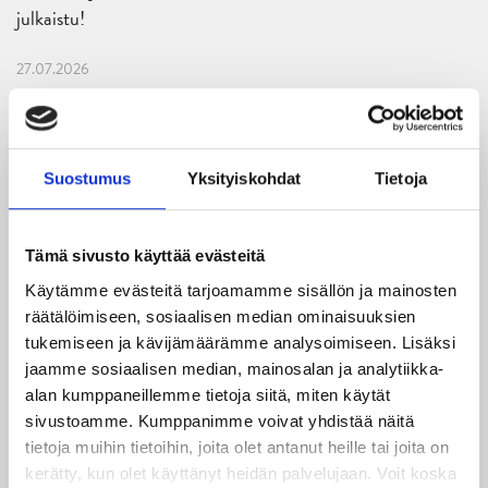
julkaistu!
27.07.2026
Ruotsalaishyökkääjä Arvid Costmar JYPiin
25.06.2026
JYP ja Secto Rally Finland yhteistyöhön
Suostumus
Yksityiskohdat
Tietoja
02.06.2026
Liiga-kauden 2026-2027 otteluohjelma on julkaistu!
Tämä sivusto käyttää evästeitä
Käytämme evästeitä tarjoamamme sisällön ja mainosten
27.05.2026
räätälöimiseen, sosiaalisen median ominaisuuksien
Reece Newkirk vahvistamaan JYP-hyökkäystä!
tukemiseen ja kävijämäärämme analysoimiseen. Lisäksi
jaamme sosiaalisen median, mainosalan ja analytiikka-
18.05.2026
alan kumppaneillemme tietoja siitä, miten käytät
Jaatinen ja Liljamo jatkosopimuksiin – JYPin ja KeuPa HT:n
sivustoamme. Kumppanimme voivat yhdistää näitä
yhteistyö jatkuu
tietoja muihin tietoihin, joita olet antanut heille tai joita on
kerätty, kun olet käyttänyt heidän palvelujaan. Voit koska