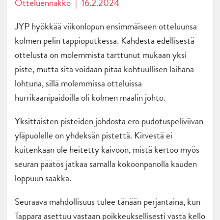
Otteluennakko
|
16.2.2024
JYP hyökkää viikonlopun ensimmäiseen otteluunsa
kolmen pelin tappioputkessa. Kahdesta edellisestä
ottelusta on molemmista tarttunut mukaan yksi
piste, mutta sitä voidaan pitää kohtuullisen laihana
lohtuna, sillä molemmissa otteluissa
hurrikaanipaidoilla oli kolmen maalin johto.
Yksittäisten pisteiden johdosta ero pudotuspeliviivan
yläpuolelle on yhdeksän pistettä. Kirvestä ei
kuitenkaan ole heitetty kaivoon, mistä kertoo myös
seuran päätös jatkaa samalla kokoonpanolla kauden
loppuun saakka.
Seuraava mahdollisuus tulee tänään perjantaina, kun
Tappara asettuu vastaan poikkeuksellisesti vasta kello