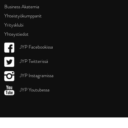
Business Akatemia
Yhteistyökumppanit
Yritysklubi
Yhteystiedot
JYP Facebookissa
JYP Twitterissä
JYP Instagramissa
JYP Youtubessa