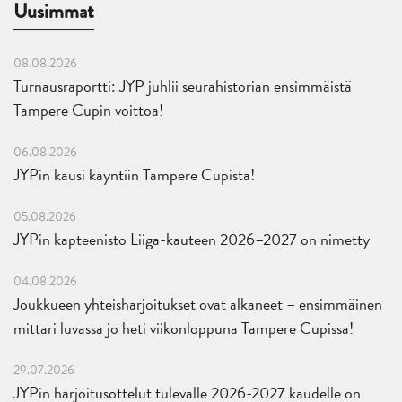
Uusimmat
08.08.2026
Turnausraportti: JYP juhlii seurahistorian ensimmäistä
Tampere Cupin voittoa!
06.08.2026
JYPin kausi käyntiin Tampere Cupista!
05.08.2026
JYPin kapteenisto Liiga-kauteen 2026–2027 on nimetty
04.08.2026
Joukkueen yhteisharjoitukset ovat alkaneet – ensimmäinen
mittari luvassa jo heti viikonloppuna Tampere Cupissa!
29.07.2026
JYPin harjoitusottelut tulevalle 2026-2027 kaudelle on