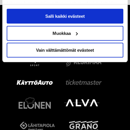
tahansa kumota tai muuttaa suostumustasi evästeiden
käytöstä
Evästeet-sivultamme
.
Salli kaikki evästeet
Muokkaa
Vain välttämättömät evästeet