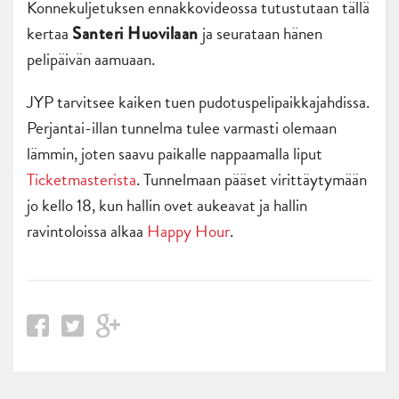
Konnekuljetuksen ennakkovideossa tutustutaan tällä
kertaa
ja seurataan hänen
Santeri Huovilaan
pelipäivän aamuaan.
JYP tarvitsee kaiken tuen pudotuspelipaikkajahdissa.
Perjantai-illan tunnelma tulee varmasti olemaan
lämmin, joten saavu paikalle nappaamalla liput
Ticketmasterista
. Tunnelmaan pääset virittäytymään
jo kello 18, kun hallin ovet aukeavat ja hallin
ravintoloissa alkaa
Happy Hour
.