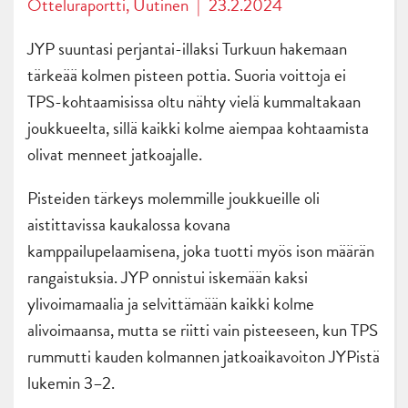
Otteluraportti
,
Uutinen
|
23.2.2024
JYP suuntasi perjantai-illaksi Turkuun hakemaan
tärkeää kolmen pisteen pottia. Suoria voittoja ei
TPS-kohtaamisissa oltu nähty vielä kummaltakaan
joukkueelta, sillä kaikki kolme aiempaa kohtaamista
olivat menneet jatkoajalle.
Pisteiden tärkeys molemmille joukkueille oli
aistittavissa kaukalossa kovana
kamppailupelaamisena, joka tuotti myös ison määrän
rangaistuksia. JYP onnistui iskemään kaksi
ylivoimamaalia ja selvittämään kaikki kolme
alivoimaansa, mutta se riitti vain pisteeseen, kun TPS
rummutti kauden kolmannen jatkoaikavoiton JYPistä
lukemin 3–2.