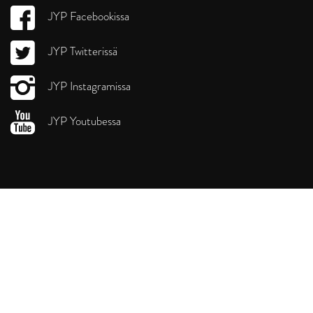
JYP Facebookissa
JYP Twitterissä
JYP Instagramissa
JYP Youtubessa