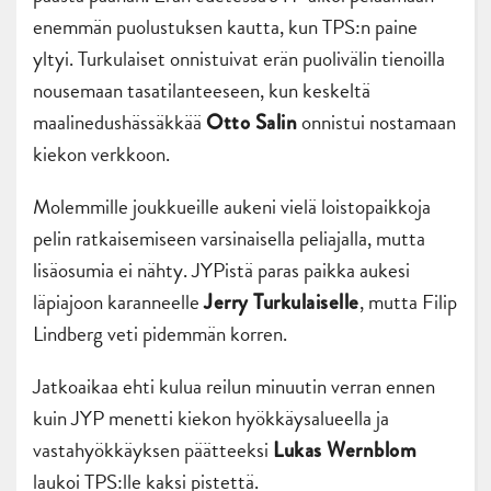
enemmän puolustuksen kautta, kun TPS:n paine
yltyi. Turkulaiset onnistuivat erän puolivälin tienoilla
nousemaan tasatilanteeseen, kun keskeltä
maalinedushässäkkää
onnistui nostamaan
Otto Salin
kiekon verkkoon.
Molemmille joukkueille aukeni vielä loistopaikkoja
pelin ratkaisemiseen varsinaisella peliajalla, mutta
lisäosumia ei nähty. JYPistä paras paikka aukesi
läpiajoon karanneelle
, mutta Filip
Jerry Turkulaiselle
Lindberg veti pidemmän korren.
Jatkoaikaa ehti kulua reilun minuutin verran ennen
kuin JYP menetti kiekon hyökkäysalueella ja
vastahyökkäyksen päätteeksi
Lukas Wernblom
laukoi TPS:lle kaksi pistettä.