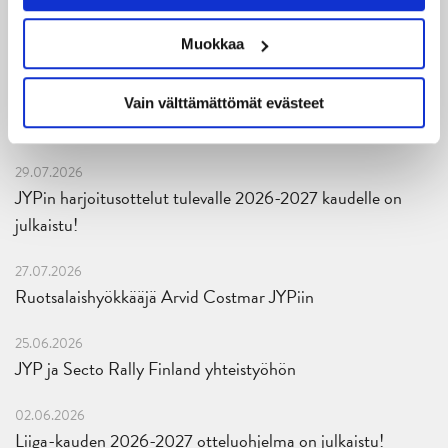
05.08.2026
JYPin kapteenisto Liiga-kauteen 2026–2027 on nimetty
Muokkaa
04.08.2026
Joukkueen yhteisharjoitukset ovat alkaneet – ensimmäinen
Vain välttämättömät evästeet
mittari luvassa jo heti viikonloppuna Tampere Cupissa!
29.07.2026
JYPin harjoitusottelut tulevalle 2026-2027 kaudelle on
julkaistu!
27.07.2026
Ruotsalaishyökkääjä Arvid Costmar JYPiin
25.06.2026
JYP ja Secto Rally Finland yhteistyöhön
02.06.2026
Liiga-kauden 2026-2027 otteluohjelma on julkaistu!