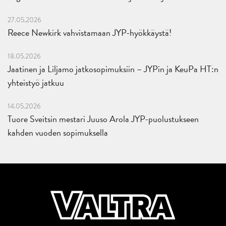
27.05.2026
Reece Newkirk vahvistamaan JYP-hyökkäystä!
18.05.2026
Jaatinen ja Liljamo jatkosopimuksiin – JYPin ja KeuPa HT:n
yhteistyö jatkuu
14.05.2026
Tuore Sveitsin mestari Juuso Arola JYP-puolustukseen
kahden vuoden sopimuksella