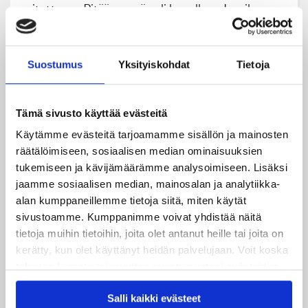
voitettavaa. Pitää mennä peli kerrallaan, Lassila
päättää.
Toimittaja: Jere Korkalainen
Suostumus
Yksityiskohdat
Tietoja
Kuvat: Teemu Saarinen/Liiga
Tämä sivusto käyttää evästeitä
Käytämme evästeitä tarjoamamme sisällön ja mainosten
räätälöimiseen, sosiaalisen median ominaisuuksien
tukemiseen ja kävijämäärämme analysoimiseen. Lisäksi
jaamme sosiaalisen median, mainosalan ja analytiikka-
alan kumppaneillemme tietoja siitä, miten käytät
Uusimmat
sivustoamme. Kumppanimme voivat yhdistää näitä
tietoja muihin tietoihin, joita olet antanut heille tai joita on
kerätty, kun olet käyttänyt heidän palvelujaan. Voit koska
06.08.2026
tahansa kumota tai muuttaa suostumustasi evästeiden
JYPin kausi käyntiin Tampere Cupista!
käytöstä
Evästeet-sivultamme
.
Salli kaikki evästeet