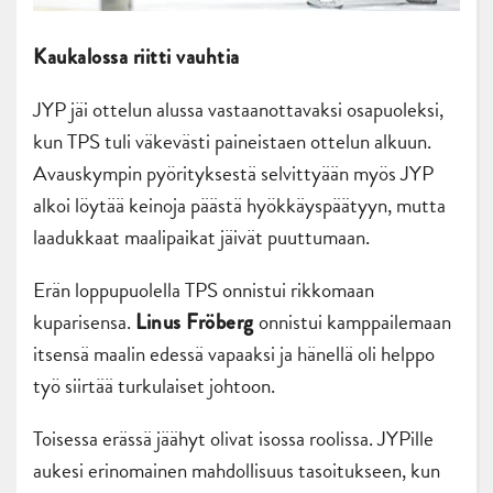
Kaukalossa riitti vauhtia
JYP jäi ottelun alussa vastaanottavaksi osapuoleksi,
kun TPS tuli väkevästi paineistaen ottelun alkuun.
Avauskympin pyörityksestä selvittyään myös JYP
alkoi löytää keinoja päästä hyökkäyspäätyyn, mutta
laadukkaat maalipaikat jäivät puuttumaan.
Erän loppupuolella TPS onnistui rikkomaan
kuparisensa.
onnistui kamppailemaan
Linus Fröberg
itsensä maalin edessä vapaaksi ja hänellä oli helppo
työ siirtää turkulaiset johtoon.
Toisessa erässä jäähyt olivat isossa roolissa. JYPille
aukesi erinomainen mahdollisuus tasoitukseen, kun