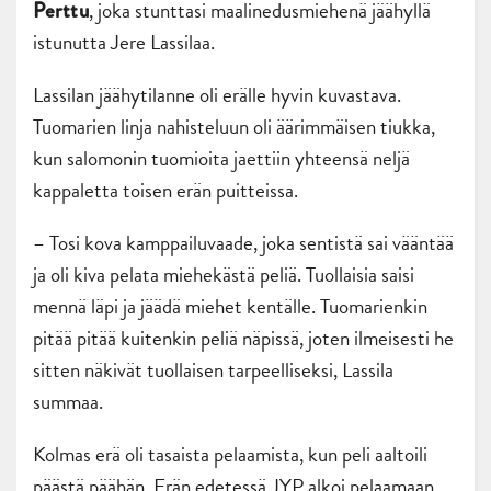
, joka stunttasi maalinedusmiehenä jäähyllä
Perttu
istunutta Jere Lassilaa.
Lassilan jäähytilanne oli erälle hyvin kuvastava.
Tuomarien linja nahisteluun oli äärimmäisen tiukka,
kun salomonin tuomioita jaettiin yhteensä neljä
kappaletta toisen erän puitteissa.
– Tosi kova kamppailuvaade, joka sentistä sai vääntää
ja oli kiva pelata miehekästä peliä. Tuollaisia saisi
mennä läpi ja jäädä miehet kentälle. Tuomarienkin
pitää pitää kuitenkin peliä näpissä, joten ilmeisesti he
sitten näkivät tuollaisen tarpeelliseksi, Lassila
summaa.
Kolmas erä oli tasaista pelaamista, kun peli aaltoili
päästä päähän. Erän edetessä JYP alkoi pelaamaan