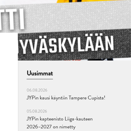
Uusimmat
06.08.2026
JYPin kausi käyntiin Tampere Cupista!
05.08.2026
JYPin kapteenisto Liiga-kauteen
2026–2027 on nimetty