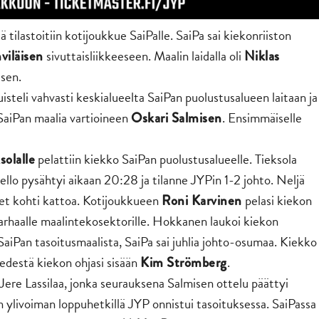
lastoitiin kotijoukkue SaiPalle. SaiPa sai kiekonriiston
sivuttaisliikkeeseen. Maalin laidalla oli
viläisen
Niklas
isen.
uisteli vahvasti keskialueelta SaiPan puolustusalueen laitaan ja
 SaiPan maalia vartioineen
. Ensimmäiselle
Oskari Salmisen
pelattiin kiekko SaiPan puolustusalueelle. Tieksola
solalle
kello pysähtyi aikaan 20:28 ja tilanne JYPin 1-2 johto. Neljä
det kohti kattoa. Kotijoukkueen
pelasi kiekon
Roni Karvinen
parhaalle maalintekosektorille. Hokkanen laukoi kiekon
 SaiPan tasoitusmaalista, SaiPa sai juhlia johto-osumaa. Kiekko
 edestä kiekon ohjasi sisään
.
Kim Strömberg
Jere Lassilaa, jonka seurauksena Salmisen ottelu päättyi
n ylivoiman loppuhetkillä JYP onnistui tasoituksessa. SaiPassa