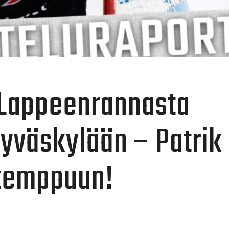
: Lappeenrannasta
yväskylään – Patrik
utemppuun!