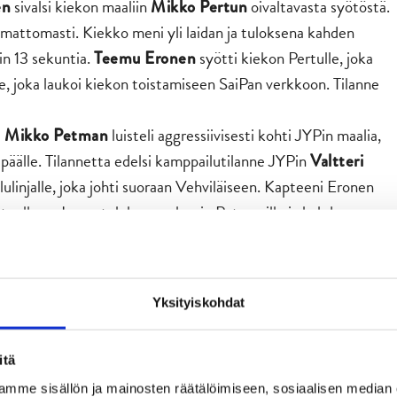
sivalsi kiekon maaliin
oivaltavasta syötöstä.
en
Mikko Pertun
limattomasti. Kiekko meni yli laidan ja tuloksena kahden
in 13 sekuntia.
syötti kiekon Pertulle, joka
Teemu Eronen
le, joka laukoi kiekon toistamiseen SaiPan verkkoon. Tilanne
t
luisteli aggressiivisesti kohti JYPin maalia,
Mikko Petman
päälle. Tilannetta edelsi kamppailutilanne JYPin
Valtteri
lulinjalle, joka johti suoraan Vehviläiseen. Kapteeni Eronen
stuulleen. Lopputuloksena ulosajo Petmanille ja kahden
le.
an ottelun ajassa 47:58, mutta heti seuraavassa vaihdossa
n toisella osumalla. Tilanne oli nopea, sillä kiekko tuli
Yksityiskohdat
nut tilannetta kunnolla näkevän, paitsi Mikko Perttu. Perttu
 vihelsi pelin poikki. Lyhyen videotarkastuksen jälkeen maalin
itä
hlimisessa. Ensin
tasoittaa lukemiksi 5-5 ja alle
Ville Petman
mme sisällön ja mainosten räätälöimiseen, sosiaalisen median