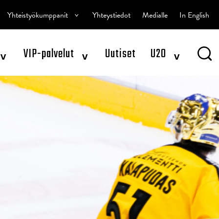
^
Yhteistyökumppanit
Yhteystiedot
Medialle
In English
^
^
^
VIP-palvelut
Uutiset
U20