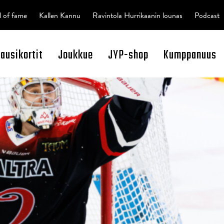
l of fame
Kallen Kannu
Ravintola Hurrikaanin lounas
Podcast
kausikortit
Joukkue
JYP-shop
Kumppanuus