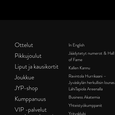
Ottelut
In English
Jäädytetyt numerot & Hall
Pikkujoulut
of Fame
Liput ja kausikortit
Kallen Kannu
Joukkue
Ravintola Hurrikaani –
Jyväskylän herkullisin lounas
JYP-shop
LähiTapiola Areenalla
Business Akatemia
Kumppanuus
Yhteistyökumppanit
VIP -palvelut
Yritysklubi