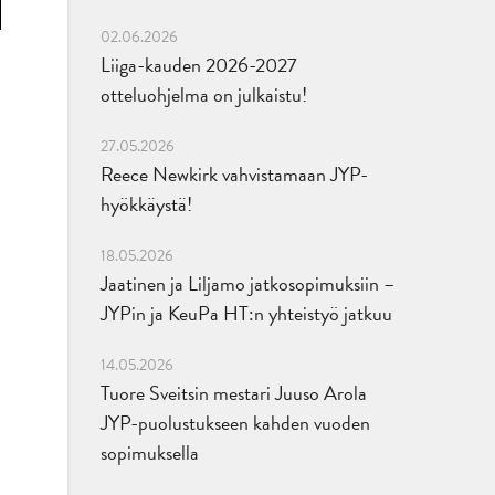
02.06.2026
Liiga-kauden 2026-2027
otteluohjelma on julkaistu!
27.05.2026
Reece Newkirk vahvistamaan JYP-
hyökkäystä!
18.05.2026
Jaatinen ja Liljamo jatkosopimuksiin –
JYPin ja KeuPa HT:n yhteistyö jatkuu
14.05.2026
Tuore Sveitsin mestari Juuso Arola
JYP-puolustukseen kahden vuoden
sopimuksella