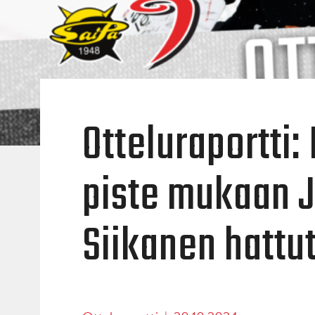
Otteluraportti
piste mukaan J
Siikanen hatt