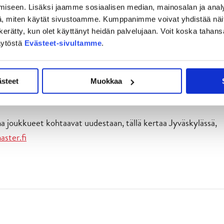
iseen. Lisäksi jaamme sosiaalisen median, mainosalan ja analy
olmatta osumaa. Tilannetta edelsi Pertun tyylikäs
, miten käytät sivustoamme. Kumppanimme voivat yhdistää näitä t
ne 5-6.
on kerätty, kun olet käyttänyt heidän palvelujaan. Voit koska taha
usti tasoitusta kuudella viittä vastaan. Lopulta se onnistui
äytöstä
Evästeet-sivultamme
.
a erää jäljellä. Maalintekijänä niin ikään JYP-taustaa
lle, jossa ottelun ratkaisi kotijoukkueen Santeri
.
Airola
ästeet
Muokkaa
t 2+1 tehot iskenyt Ojantakanen, kolme maalia iskenyt Patrik
istanut Mikko Perttu.
aina joukkueet kohtaavat uudestaan, tällä kertaa Jyväskylässä,
aster.fi