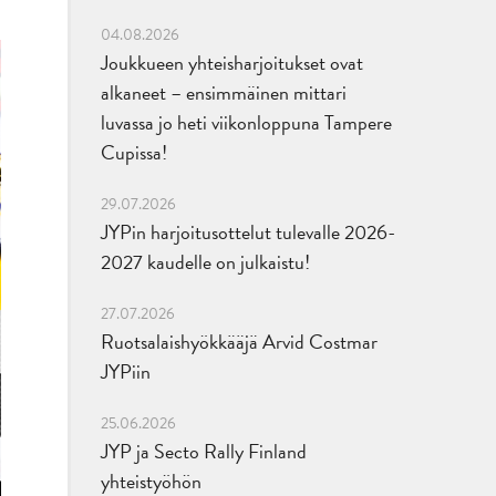
04.08.2026
Joukkueen yhteisharjoitukset ovat
alkaneet – ensimmäinen mittari
luvassa jo heti viikonloppuna Tampere
Cupissa!
29.07.2026
JYPin harjoitusottelut tulevalle 2026-
2027 kaudelle on julkaistu!
27.07.2026
Ruotsalaishyökkääjä Arvid Costmar
JYPiin
25.06.2026
JYP ja Secto Rally Finland
yhteistyöhön