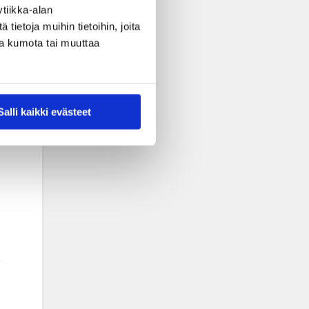
tiikka-alan
ietoja muihin tietoihin, joita
nsa kumota tai muuttaa
Salli kaikki evästeet