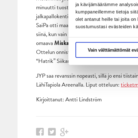
ja kävijämäärämme analysoim
minuutti tuosta, Patrik Siikanen juhli illan k
kumppaneillemme tietoja siitä
jalkapallokentiltä tuttu sisäsyrjäsyöttö. Tilan
olet antanut heille tai joita 
SaiPa otti maalivahdin pois ja se yritti vimmat
suostumustasi evästeiden k
siinä, kun vain 12 sekuntia oli ottelun kolmatt
omaava
. Jouduttiin jatkoaja
Miska Siikonen
Vain välttämättömät ev
Ottelun onnistujiin JYPin näkökannalta oliva
“Hatrik” Siikanen ja neljä syöttöpistettä saal
JYP saa revanssin nopeasti, sillä jo ensi tiist
LähiTapiola Areenalla. Liput otteluun:
ticketm
Kirjoittanut: Antti Lindström