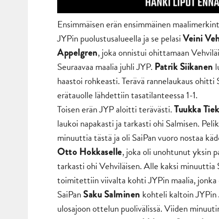
Ensimmäisen erän ensimmäinen maalimerkintä ti
JYPin puolustusalueella ja se pelasi
Veini Veh
, joka onnistui ohittamaan Vehvilä
Appelgren
Seuraavaa maalia juhli JYP.
l
Patrik Siikanen
haastoi rohkeasti. Terävä rannelaukaus ohitti
erätauolle lähdettiin tasatilanteessa 1-1.
Toisen erän JYP aloitti terävästi.
Tuukka Tiek
laukoi napakasti ja tarkasti ohi Salmisen. Peli
minuuttia tästä ja oli SaiPan vuoro nostaa kä
, joka oli unohtunut yksin 
Otto Hokkaselle
tarkasti ohi Vehviläisen. Alle kaksi minuuttia
toimitettiin viivalta kohti JYPin maalia, jonka
SaiPan
kohteli kaltoin JYPin 
Saku Salminen
ulosajoon ottelun puolivälissä. Viiden minuuti