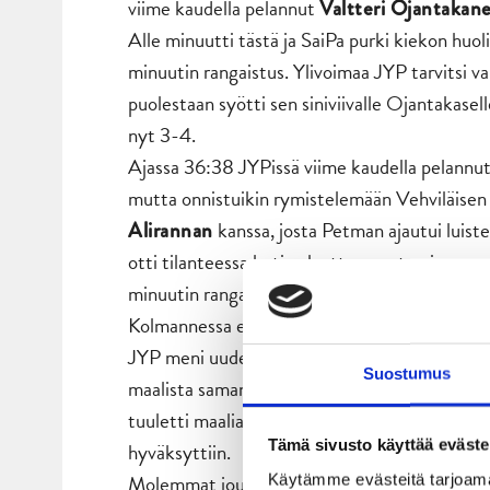
viime kaudella pelannut
Valtteri Ojantakan
Alle minuutti tästä ja SaiPa purki kiekon huo
minuutin rangaistus. Ylivoimaa JYP tarvitsi va
puolestaan syötti sen siniviivalle Ojantakasel
nyt 3-4.
Ajassa 36:38 JYPissä viime kaudella pelannu
mutta onnistuikin rymistelemään Vehviläisen 
kanssa, josta Petman ajautui luiste
Alirannan
otti tilanteessa heti palautteen antamisen va
minuutin rangaistus väkivaltaisuudesta Erosel
Kolmannessa erässä SaiPa onnistui tasoittama
JYP meni uudelleen johtoon Patrik Siikasen illa
Suostumus
maalista saman tien takaisin. Kukaan ei tuntu
tuuletti maalia, jonka seurauksena tuomaristo
Tämä sivusto käyttää eväste
hyväksyttiin.
Molemmat joukkueet jatkoivat vuorottelua ju
Käytämme evästeitä tarjoama