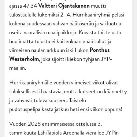
ajassa 47.34
muutti
Valtteri Ojantakanen
tulostaululle lukemiksi 2–4. Hurrikaaniryhmä pelasi
kokonaisuudessaan vahvan päätöserän ja sai luotua
useita vaarallisia maalipaikkoja. Kovasta taistelusta
huolimatta tulosta ei kuitenkaan enää tullut ja
viimeisen naulan arkkuun iski Lukon
Ponthus
, joka sijoitti kiekon tyhjään JYP-
Westerholm
maaliin.
Hurrikaaniryhmälle vuoden viimeiset viikot olivat
tuloksellisesti haastavia, mutta katseet on käännetty
jo vahvasti tulevaisuuteen. Taistelu
pudotuspelipaikasta jatkuu heti ensi viikonloppuna!
Vuoden 2025 ensimmäisessä ottelussa 3.
tammikuuta LähiTapiola Areenalla vierailee JYPin