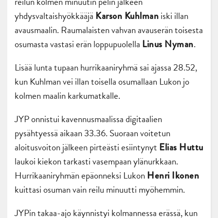
reilun kolmen minuutin pelin jälkeen
yhdysvaltaishyökkääjä
iski illan
Karson Kuhlman
avausmaalin. Raumalaisten vahvan avauserän toisesta
osumasta vastasi erän loppupuolella
.
Linus Nyman
Lisää lunta tupaan hurrikaaniryhmä sai ajassa 28.52,
kun Kuhlman vei illan toisella osumallaan Lukon jo
kolmen maalin karkumatkalle.
JYP onnistui kavennusmaalissa digitaalien
pysähtyessä aikaan 33.36. Suoraan voitetun
aloitusvoiton jälkeen pirteästi esiintynyt
Elias Huttu
laukoi kiekon tarkasti vasempaan ylänurkkaan.
Hurrikaaniryhmän epäonneksi Lukon
Henri Ikonen
kuittasi osuman vain reilu minuutti myöhemmin.
JYPin takaa-ajo käynnistyi kolmannessa erässä, kun