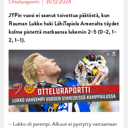
Otteluraportti
|
30.12.2024
JYPin vuosi ei saanut toivottua päätöstä, kun
Rauman Lukko haki LähiTapiola Areenalta täydet
kolme pistettä matkaansa lukemin 2–5 (0–2, 1–
2, 1–1).
– Lukko oli parempi. Alkuun ei pystytty vastaamaan