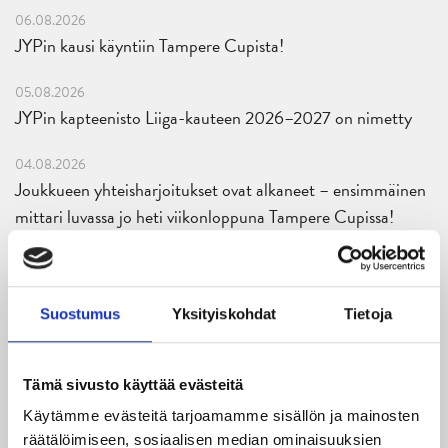
06.08.2026
JYPin kausi käyntiin Tampere Cupista!
05.08.2026
JYPin kapteenisto Liiga-kauteen 2026–2027 on nimetty
04.08.2026
Joukkueen yhteisharjoitukset ovat alkaneet – ensimmäinen
mittari luvassa jo heti viikonloppuna Tampere Cupissa!
29.07.2026
JYPin harjoitusottelut tulevalle 2026-2027 kaudelle on
julkaistu!
Suostumus
Yksityiskohdat
Tietoja
27.07.2026
Ruotsalaishyökkääjä Arvid Costmar JYPiin
Tämä sivusto käyttää evästeitä
Käytämme evästeitä tarjoamamme sisällön ja mainosten
25.06.2026
räätälöimiseen, sosiaalisen median ominaisuuksien