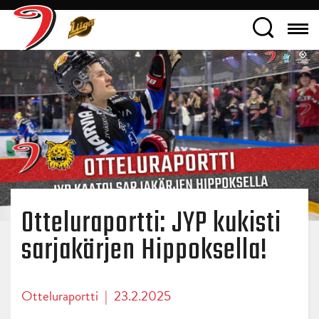
Otteluraportti: JYP kukisti
sarjakärjen Hippoksella!
Otteluraportti
|
23.2.2025