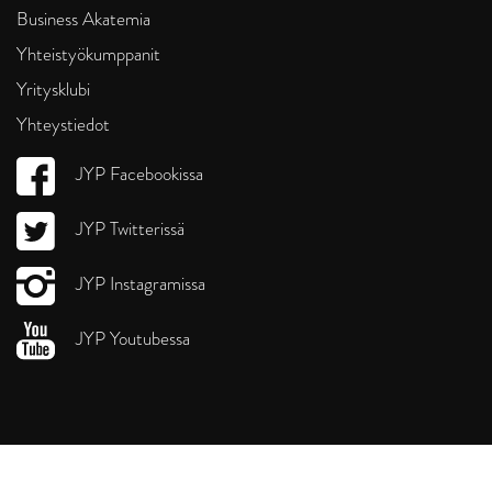
Business Akatemia
Yhteistyökumppanit
Yritysklubi
Yhteystiedot
JYP Facebookissa
JYP Twitterissä
JYP Instagramissa
JYP Youtubessa