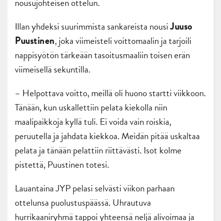
nousujohteisen ottelun.
Illan yhdeksi suurimmista sankareista nousi
Juuso
, joka viimeisteli voittomaalin ja tarjoili
Puustinen
nappisyötön tärkeään tasoitusmaaliin toisen erän
viimeisellä sekuntilla.
– Helpottava voitto, meillä oli huono startti viikkoon.
Tänään, kun uskallettiin pelata kiekolla niin
maalipaikkoja kyllä tuli. Ei voida vain roiskia,
peruutella ja jahdata kiekkoa. Meidän pitää uskaltaa
pelata ja tänään pelattiin riittävästi. Isot kolme
pistettä, Puustinen totesi.
Lauantaina JYP pelasi selvästi viikon parhaan
ottelunsa puolustuspäässä. Uhrautuva
hurrikaaniryhmä tappoi yhteensä neljä alivoimaa ja