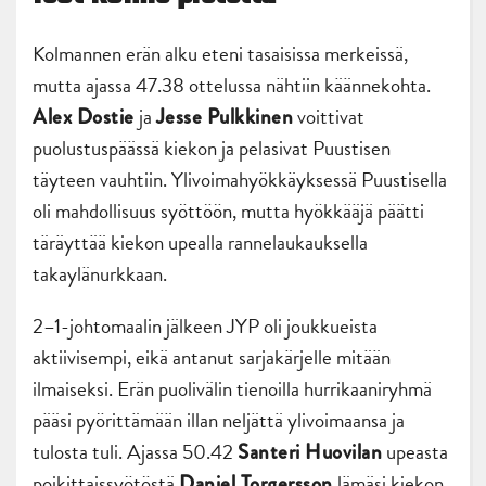
Kolmannen erän alku eteni tasaisissa merkeissä,
mutta ajassa 47.38 ottelussa nähtiin käännekohta.
ja
voittivat
Alex Dostie
Jesse Pulkkinen
puolustuspäässä kiekon ja pelasivat Puustisen
täyteen vauhtiin. Ylivoimahyökkäyksessä Puustisella
oli mahdollisuus syöttöön, mutta hyökkääjä päätti
täräyttää kiekon upealla rannelaukauksella
takaylänurkkaan.
2–1-johtomaalin jälkeen JYP oli joukkueista
aktiivisempi, eikä antanut sarjakärjelle mitään
ilmaiseksi. Erän puolivälin tienoilla hurrikaaniryhmä
pääsi pyörittämään illan neljättä ylivoimaansa ja
tulosta tuli. Ajassa 50.42
upeasta
Santeri Huovilan
poikittaissyötöstä
lämäsi kiekon
Daniel Torgersson