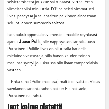
selvittämisestä joukkue sai runsaasti virtaa. Erän
viimeiset viisi minuuttia JYP paineisti vimmatusti
Ilves-päädyssä ja sai ansaitun palkinnon ainoastaan
sekunti ennen summerin soittoa.
Ison pukukoppimaalin viimeisteli maalille röyhkeästi
ajanut
, jolle nappisyötön tarjoili Juuso
Juuso Pulli
Puustinen. Pullille Ilves on ollut tällä kaudella
mieluinen vastustaja, sillä hänen kauden toinen
maalinsa syntyi joulukuussa niin ikään tamperelaisia
vastaan.
– Ehkä siinä (Pullin maalissa) maltti oli valttia. Viisas
savolainen sanonta siihen pätee: Elä hättäele,
Puustinen naurahti.
Isot kolme pistettä