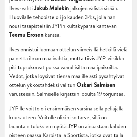
Ilves-vahti
jalkojen välistä sisään.
Jakub Malekin
Huovilalle tehopiste oli jo kauden 34:s, jolla hän
nousi tasapisteisiin JYPin kultakypärää kantavan
kanssa.
Teemu Erosen
Ilves onnistui luomaan ottelun viimeisillä hetkillä vielä
painetta ilman maalivahtia, mutta tiivis JYP-viisikko
piti tupsukorvat poissa vaarallisilta maalipaikoilta.
Vedot, jotka löysivät tiensä maalille asti pysähtyivät
ottelun ykköstähdeksi valitun
Oskari Salmisen
varusteisiin. Salmiselle kirjattiin lopulta 19 torjuntaa.
JYPille voitto oli ensimmäisen varsinaisella peliajalla
kuukauteen. Voitolle olikin iso tarve, sillä on
lauantain tuloksien myötä JYP on ainoastaan kahden
pisteen päässä Kärpistä ja Sportista, jotka ovat tällä