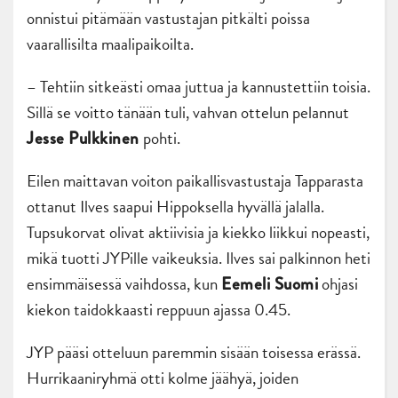
onnistui pitämään vastustajan pitkälti poissa
vaarallisilta maalipaikoilta.
– Tehtiin sitkeästi omaa juttua ja kannustettiin toisia.
Sillä se voitto tänään tuli, vahvan ottelun pelannut
pohti.
Jesse Pulkkinen
Eilen maittavan voiton paikallisvastustaja Tapparasta
ottanut Ilves saapui Hippoksella hyvällä jalalla.
Tupsukorvat olivat aktiivisia ja kiekko liikkui nopeasti,
mikä tuotti JYPille vaikeuksia. Ilves sai palkinnon heti
ensimmäisessä vaihdossa, kun
ohjasi
Eemeli Suomi
kiekon taidokkaasti reppuun ajassa 0.45.
JYP pääsi otteluun paremmin sisään toisessa erässä.
Hurrikaaniryhmä otti kolme jäähyä, joiden