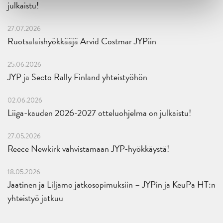
julkaistu!
27.07.2026
Ruotsalaishyökkääjä Arvid Costmar JYPiin
25.06.2026
JYP ja Secto Rally Finland yhteistyöhön
02.06.2026
Liiga-kauden 2026-2027 otteluohjelma on julkaistu!
27.05.2026
Reece Newkirk vahvistamaan JYP-hyökkäystä!
18.05.2026
Jaatinen ja Liljamo jatkosopimuksiin – JYPin ja KeuPa HT:n
yhteistyö jatkuu