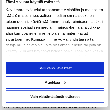
Uusimmat
Tämä sivusto käyttää evästeitä
Käytämme evästeitä tarjoamamme sisällön ja mainosten
08.08.2026
räätälöimiseen, sosiaalisen median ominaisuuksien
Turnausraportti: JYP juhlii seurahistorian ensimmäistä
tukemiseen ja kävijämäärämme analysoimiseen. Lisäksi
jaamme sosiaalisen median, mainosalan ja analytiikka-
Tampere Cupin voittoa!
alan kumppaneillemme tietoja siitä, miten käytät
sivustoamme. Kumppanimme voivat yhdistää näitä
06.08.2026
tietoja muihin tietoihin, joita olet antanut heille tai joita on
JYPin kausi käyntiin Tampere Cupista!
kerätty, kun olet käyttänyt heidän palvelujaan. Voit koska
tahansa kumota tai muuttaa suostumustasi evästeiden
05.08.2026
käytöstä
Evästeet-sivultamme
.
JYPin kapteenisto Liiga-kauteen 2026–2027 on nimetty
Salli kaikki evästeet
04.08.2026
Joukkueen yhteisharjoitukset ovat alkaneet – ensimmäinen
Muokkaa
mittari luvassa jo heti viikonloppuna Tampere Cupissa!
Vain välttämättömät evästeet
29.07.2026
JYPin harjoitusottelut tulevalle 2026-2027 kaudelle on