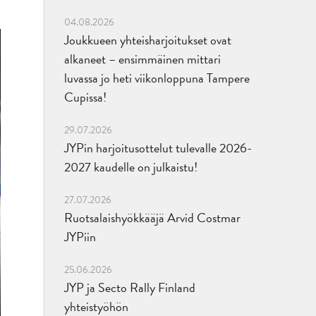
04.08.2026
Joukkueen yhteisharjoitukset ovat
alkaneet – ensimmäinen mittari
luvassa jo heti viikonloppuna Tampere
Cupissa!
29.07.2026
JYPin harjoitusottelut tulevalle 2026-
2027 kaudelle on julkaistu!
27.07.2026
Ruotsalaishyökkääjä Arvid Costmar
JYPiin
25.06.2026
JYP ja Secto Rally Finland
yhteistyöhön