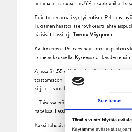
antamaan namupassin JYPin kapteenille. Tois
Erän toinen maali syntyi entisen Pelicans-hy
Tukiainen haastoi itse röyhkeästi lahtelaispuol
pääsivät Lassila ja
.
Teemu Väyrynen
Kakkoserässä Pelicans nousi maalin päähän yl
rannelaukauksella. Kyseessä oli kauden ensi
Ajassa 34.55 oli jälleen hurrikaaniryhmän vuo
toistamiseen ja siirsi JYPin 3–1-johtoasemaan
kirjautti samalla illan toisen syöttöpisteen.
Suostumus
– Toisessa erässä oltiin vahvoja alusta loppuun
näpeissä, Lassila summasi.
Tämä sivusto käyttää eväste
Kaksi tehopistettä ottelussa viimeistellyt La
Käytämme evästeitä tarjoama