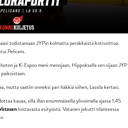
pääsi todistamaan JYPin kolmatta peräkkäistä kotivoittoa.
tui Pelicans.
tehoton ja K-Espoo meni menojaan. Hippoksella sen sijaan JYP
i paikoistaan.
 mutta saatiin onneksi pari häkkiä siihen, Lassila kertasi.
taa kauaa, sillä illan ensimmäisellä ylivoimalla ajassa 1.45
loistavasta esityöstä. Vatanen jekutti tilanteessa
Vatasen
en