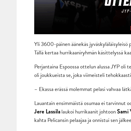
Yli 3600-päinen äänekäs jyväskyläläisyleisö 
Tällä kertaa hurrikaaniryhmän käsittelyssä kaa
Perjantaina Espoossa ottelun alussa JYP oli 
oli joukkueista se, joka viimeisteli tehokkaast
–
Ekassa erässä molemmat pelasi vahvaa lätkää,
Lauantain ensimmäistä osumaa ei tarvinnut odot
laukoi hurrikaanit johtoon
Jere Lassila
Sami 
kahta Pelicansin pelaajaa ja onnistui sen jälke