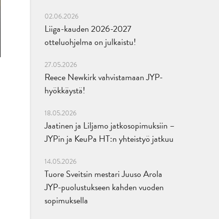
02.06.2026
Liiga-kauden 2026-2027
otteluohjelma on julkaistu!
27.05.2026
Reece Newkirk vahvistamaan JYP-
hyökkäystä!
18.05.2026
Jaatinen ja Liljamo jatkosopimuksiin –
JYPin ja KeuPa HT:n yhteistyö jatkuu
14.05.2026
Tuore Sveitsin mestari Juuso Arola
JYP-puolustukseen kahden vuoden
sopimuksella