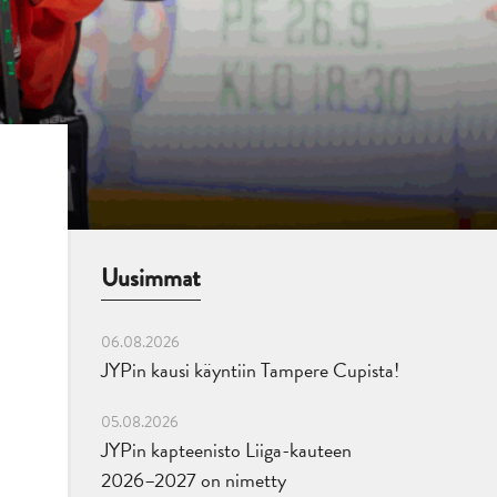
Uusimmat
06.08.2026
JYPin kausi käyntiin Tampere Cupista!
05.08.2026
JYPin kapteenisto Liiga-kauteen
2026–2027 on nimetty