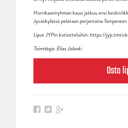
Hurrikaaniryhmän kausi jatkuu ensi keskiviik
Jyväskylässä pelataan perjantaina Tampereen 
Liput JYPin kotiotteluihin:
https://jyp.tmticke
Toimittaja: Elias Jolanki
Osta li