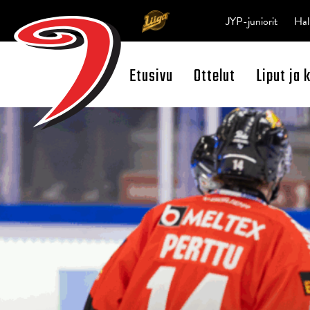
JYP-juniorit
Hal
Etusivu
Ottelut
Liput ja 
Open Search