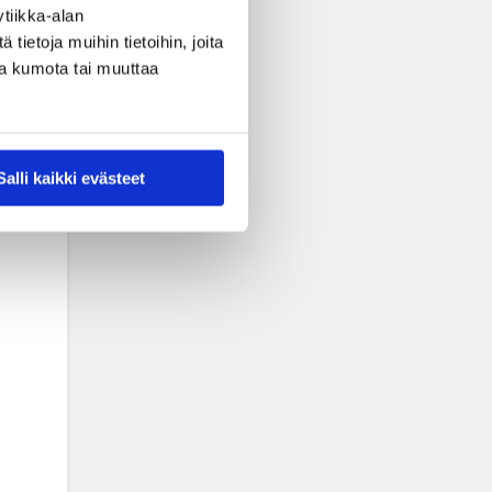
tiikka-alan
ietoja muihin tietoihin, joita
nsa kumota tai muuttaa
Salli kaikki evästeet