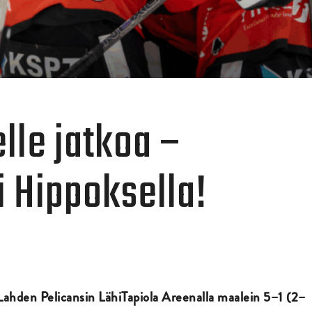
lle jatkoa –
i Hippoksella!
 Lahden Pelicansin LähiTapiola
Areenalla maalein 5–1 (2–