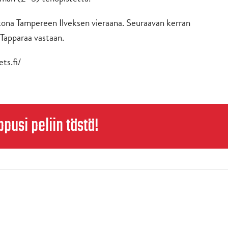
kona Tampereen Ilveksen vieraana. Seuraavan kerran
Tapparaa vastaan.
ts.fi/
ppusi peliin tästä!