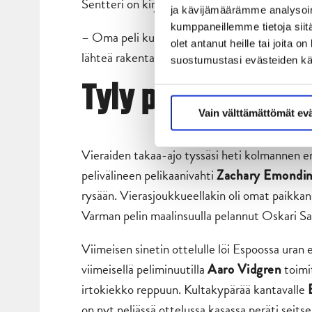
Sentteri on kirjauttanut neljässä ottelussa s
ja kävijämäärämme analysoim
kumppaneillemme tietoja siitä
– Oma peli kulkenut ihan ok, mutta parannet
olet antanut heille tai joita 
lähteä rakentamaan, Lassila kommentoi omia 
suostumustasi evästeiden k
Tyly päätöserä
Vain välttämättömät ev
Vieraiden takaa-ajo tyssäsi heti kolmannen er
pelivälineen pelikaanivahti
Zachary Emondi
rysään. Vierasjoukkueellakin oli omat paikkans
Varman pelin maalinsuulla pelannut Oskari Sa
Viimeisen sinetin ottelulle löi Espoossa uran
viimeisellä peliminuutilla
toimit
Aaro Vidgren
irtokiekko reppuun. Kultakypärää kantavalle
on nyt neljässä ottelussa kasassa peräti seit