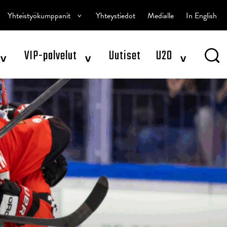
^
Yhteistyökumppanit
Yhteystiedot
Medialle
In English
^
^
^
VIP-palvelut
Uutiset
U20