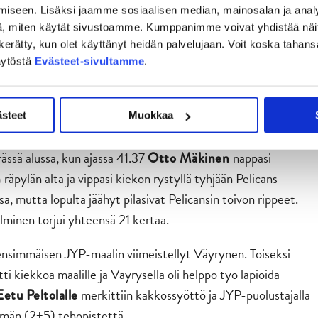
aman verran tehopisteitä (2+2).
iseen. Lisäksi jaamme sosiaalisen median, mainosalan ja analy
, miten käytät sivustoamme. Kumppanimme voivat yhdistää näitä t
tavaa on vielä. Semmonen ihan hyvä perustaso, johon on hyvä
on kerätty, kun olet käyttänyt heidän palvelujaan. Voit koska taha
otteitaan.
äytöstä
Evästeet-sivultamme
.
ästeet
Muokkaa
ässä alussa, kun ajassa 41.37
nappasi
Otto Mäkinen
räpylän alta ja vippasi kiekon rystyllä tyhjään Pelicans-
n
a, mutta lopulta jäähyt pilasivat Pelicansin toivon rippeet.
lminen torjui yhteensä 21 kertaa.
 ensimmäisen JYP-maalin viimeistellyt Väyrynen. Toiseksi
ti kiekkoa maalille ja Väyrysellä oli helppo työ lapioida
merkittiin kakkossyöttö ja JYP-puolustajalla
Eetu
Peltolalle
semän (2+5) tehopistettä.