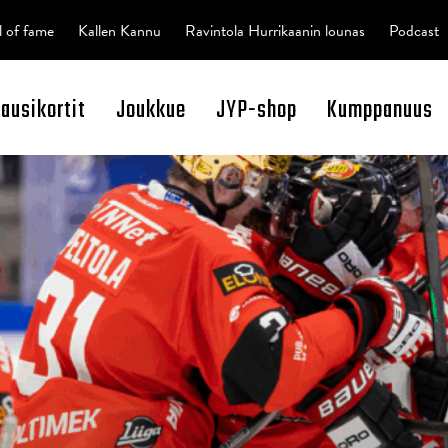
l of fame
Kallen Kannu
Ravintola Hurrikaanin lounas
Podcast
kausikortit
Joukkue
JYP-shop
Kumppanuus