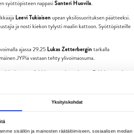
en syöttöpisteen nappasi
.
Santeri Huovila
ökkääjä
upean yksilösuorituksen päätteeksi.
Leevi Tukiaisen
ustajia ja nosti kiekon tylysti maalin kattoon. Syöttöpisteille
ivoimalla ajassa 29.25
tarkalla
Lukas Zetterbergin
mmäinen JYPiä vastaan tehty ylivoimaosuma.
ro iskeä yv-maali. Vahvaa ottelua pelannut Tukiainen osui
. Tällä kertaa
tarjoili ovelan syötön. Vatanen
Juuso
Puustisen
Yksityiskohdat
, vaikka kaveri tekikin siihen yhden. Se oli selkeästi meillä
itä
ssila on aloittanut ensimmäisen kapteenikautensa vahvasti.
mme sisällön ja mainosten räätälöimiseen, sosiaalisen median