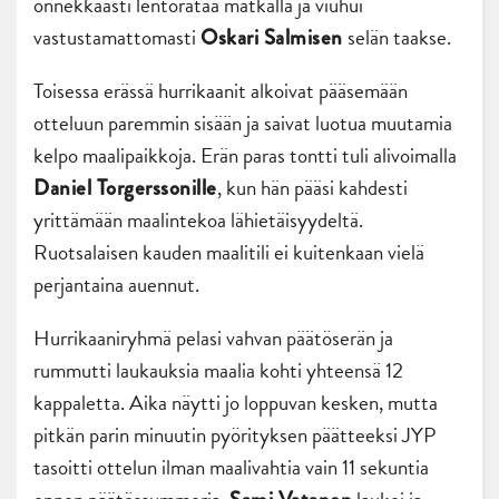
onnekkaasti lentorataa matkalla ja viuhui
vastustamattomasti
selän taakse.
Oskari Salmisen
Toisessa erässä hurrikaanit alkoivat pääsemään
otteluun paremmin sisään ja saivat luotua muutamia
kelpo maalipaikkoja. Erän paras tontti tuli alivoimalla
, kun hän pääsi kahdesti
Daniel Torgerssonille
yrittämään maalintekoa lähietäisyydeltä.
Ruotsalaisen kauden maalitili ei kuitenkaan vielä
perjantaina auennut.
Hurrikaaniryhmä pelasi vahvan päätöserän ja
rummutti laukauksia maalia kohti yhteensä 12
kappaletta. Aika näytti jo loppuvan kesken, mutta
pitkän parin minuutin pyörityksen päätteeksi JYP
tasoitti ottelun ilman maalivahtia vain 11 sekuntia