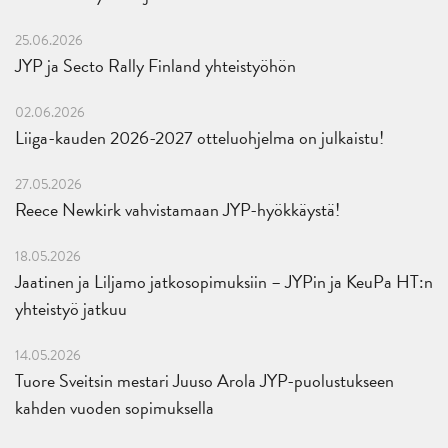
25.06.2026
JYP ja Secto Rally Finland yhteistyöhön
02.06.2026
Liiga-kauden 2026-2027 otteluohjelma on julkaistu!
27.05.2026
Reece Newkirk vahvistamaan JYP-hyökkäystä!
18.05.2026
Jaatinen ja Liljamo jatkosopimuksiin – JYPin ja KeuPa HT:n
yhteistyö jatkuu
14.05.2026
Tuore Sveitsin mestari Juuso Arola JYP-puolustukseen
kahden vuoden sopimuksella