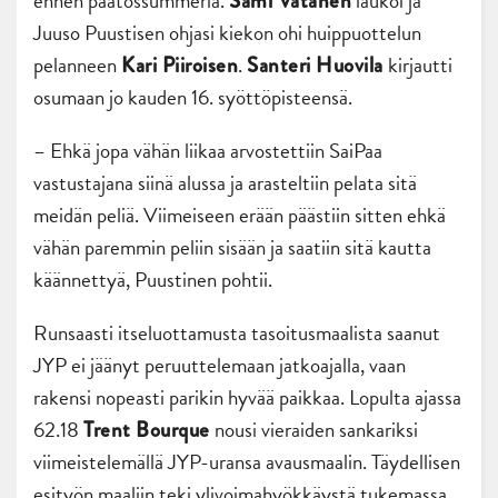
ennen päätössummeria.
laukoi ja
Sami Vatanen
Juuso Puustisen ohjasi kiekon ohi huippuottelun
pelanneen
.
kirjautti
Kari
Piiroisen
Santeri Huovila
osumaan jo kauden 16. syöttöpisteensä.
– Ehkä jopa vähän liikaa arvostettiin SaiPaa
vastustajana siinä alussa ja arasteltiin pelata sitä
meidän peliä. Viimeiseen erään päästiin sitten ehkä
vähän paremmin peliin sisään ja saatiin sitä kautta
käännettyä, Puustinen pohtii.
Runsaasti itseluottamusta tasoitusmaalista saanut
JYP ei jäänyt peruuttelemaan jatkoajalla, vaan
rakensi nopeasti parikin hyvää paikkaa. Lopulta ajassa
62.18
nousi vieraiden sankariksi
Trent Bourque
viimeistelemällä JYP-uransa avausmaalin. Täydellisen
esityön maaliin teki ylivoimahyökkäystä tukemassa