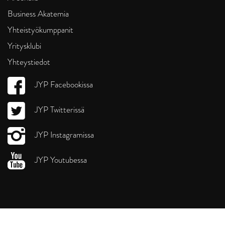
Business Akatemia
Yhteistyökumppanit
Yritysklubi
Yhteystiedot
JYP Facebookissa
JYP Twitterissä
JYP Instagramissa
JYP Youtubessa