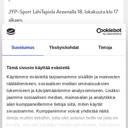
JYP–Sport LähiTapiola Areenalla 18. lokakuuta klo 17
alkaen.
Liput otteluun:
jyp.tmtickets.fi
Toimittaja: Elias Jolanki
Suostumus
Yksityiskohdat
Tietoja
Osta lippusi peliin tästä!
Tämä sivusto käyttää evästeitä
Käytämme evästeitä tarjoamamme sisällön ja mainosten
räätälöimiseen, sosiaalisen median ominaisuuksien
tukemiseen ja kävijämäärämme analysoimiseen. Lisäksi
jaamme sosiaalisen median, mainosalan ja analytiikka-
alan kumppaneillemme tietoja siitä, miten käytät
sivustoamme. Kumppanimme voivat yhdistää näitä
tietoja muihin tietoihin, joita olet antanut heille tai joita on
kerätty, kun olet käyttänyt heidän palvelujaan. Voit koska