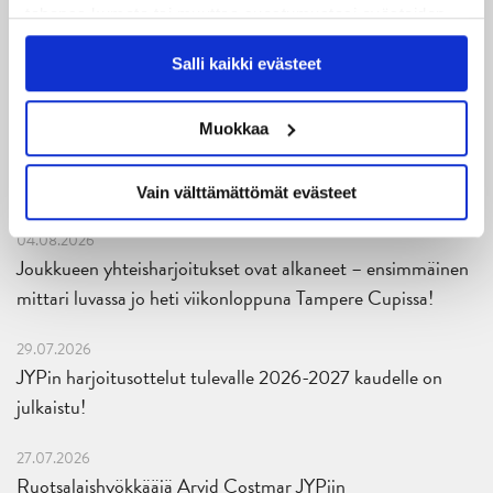
Uusimmat
tahansa kumota tai muuttaa suostumustasi evästeiden
käytöstä
Evästeet-sivultamme
.
Salli kaikki evästeet
06.08.2026
JYPin kausi käyntiin Tampere Cupista!
Muokkaa
05.08.2026
JYPin kapteenisto Liiga-kauteen 2026–2027 on nimetty
Vain välttämättömät evästeet
04.08.2026
Joukkueen yhteisharjoitukset ovat alkaneet – ensimmäinen
mittari luvassa jo heti viikonloppuna Tampere Cupissa!
29.07.2026
JYPin harjoitusottelut tulevalle 2026-2027 kaudelle on
julkaistu!
27.07.2026
Ruotsalaishyökkääjä Arvid Costmar JYPiin