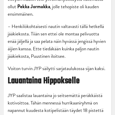
ollut
, jolle tehopiste oli kauden
Pekka Jormakka
ensimmäinen.
– Henkilökohtaisesti nautin valtavasti tällä hetkellä
jääkiekosta. Tiiän sen ettei ole montaa pelivuotta
enää jäljellä ja saa pelata näin hyvässä jengissä hyvien
äijien kanssa. Ette tiedäkään kuinka paljon nautin
jääkiekosta, Puustinen iloitsee.
Voiton turvin JYP säilytti sarjataulukossa sijan kaksi.
Lauantaina Hippokselle
JYP saalistaa lauantaina jo seitsemättä peräkkäistä
kotivoittoa. Tähän mennessä hurrikaaniryhmä on
napannut kuudesta kotipelistään täydet 18 pistettä