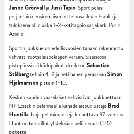
ja
. Sport pelasi
Janne Grönvall
Jussi Tapio
perjantaina ensimmäisen ottelunsa ilman Hahlia ja
tuloksena oli niukka 1–2-kotitappio sarjakärki Porin
Ässille.
Sportin joukkue on edellisvuosien tapaan rakennettu
vahvasti ruotsalaispelaajien varaan. Sisäisessä
pistepörssissä kärkipaikalla keikkuu
Sebastian
tehoin 4+9 ja heti hänen perässään
Stålberg
Simon
pistein 1+10.
Hjalmarsson
Kesken kauden vaasalaiset vahvistivat joukkuettaan
NHL:ssäkin pelanneella kanadalaispuolustaja
Brad
. Isoja peliminuutteja kirjauttava 37-vuotias
Huntilla
Hunt on tehtaillut yhdeksään peliin kuusi (1+5)
pistettä.