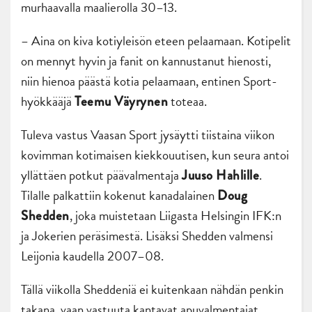
murhaavalla maalierolla 30–13.
– Aina on kiva kotiyleisön eteen pelaamaan. Kotipelit
on mennyt hyvin ja fanit on kannustanut hienosti,
niin hienoa päästä kotia pelaamaan, entinen Sport-
hyökkääjä
toteaa.
Teemu
Väyrynen
Tuleva vastus Vaasan Sport jysäytti tiistaina viikon
kovimman kotimaisen kiekkouutisen, kun seura antoi
yllättäen potkut päävalmentaja
.
Juuso Hahlille
Tilalle palkattiin kokenut kanadalainen
Doug
, joka muistetaan Liigasta Helsingin IFK:n
Shedden
ja Jokerien peräsimestä. Lisäksi Shedden valmensi
Leijonia kaudella 2007–08.
Tällä viikolla Sheddeniä ei kuitenkaan nähdän penkin
takana, vaan vastuuta kantavat apuvalmentajat