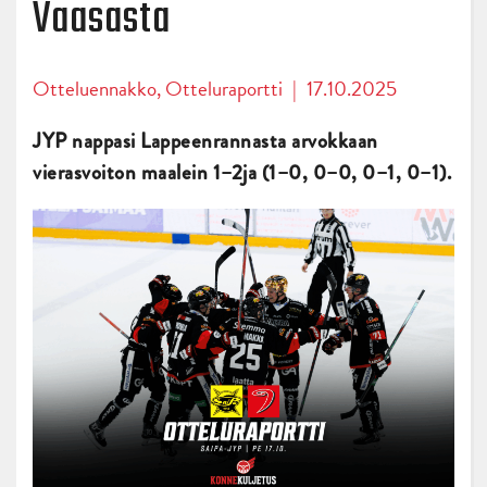
Vaasasta
Otteluennakko
,
Otteluraportti
|
17.10.2025
JYP nappasi Lappeenrannasta arvokkaan
vierasvoiton maalein 1–2ja (1–0, 0–0,
0–1, 0–1).