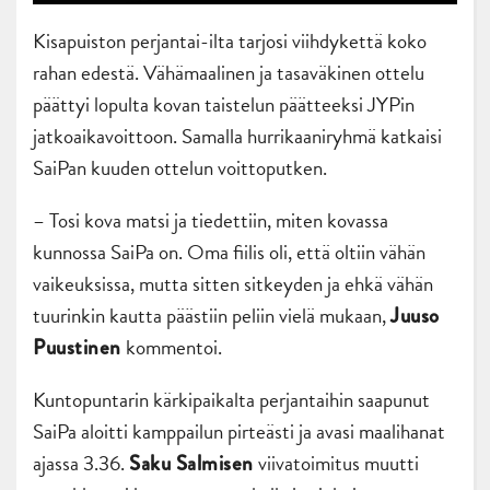
Kisapuiston perjantai-ilta tarjosi viihdykettä koko
rahan edestä. Vähämaalinen ja tasaväkinen ottelu
päättyi lopulta kovan taistelun päätteeksi JYPin
jatkoaikavoittoon. Samalla hurrikaaniryhmä katkaisi
SaiPan kuuden ottelun voittoputken.
– Tosi kova matsi ja tiedettiin, miten kovassa
kunnossa SaiPa on. Oma fiilis oli, että oltiin vähän
vaikeuksissa, mutta sitten sitkeyden ja ehkä vähän
tuurinkin kautta päästiin peliin vielä mukaan,
Juuso
kommentoi.
Puustinen
Kuntopuntarin kärkipaikalta perjantaihin saapunut
SaiPa aloitti kamppailun pirteästi ja avasi maalihanat
ajassa 3.36.
viivatoimitus muutti
Saku Salmisen