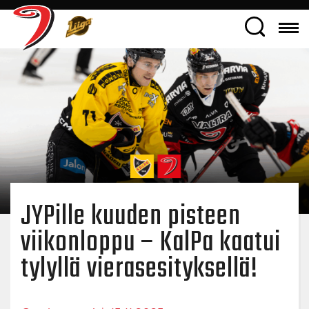
JYPille kuuden pisteen
viikonloppu – KalPa kaatui
tylyllä vierasesityksellä!