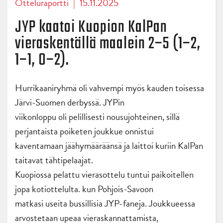
Otteluraportti
|
15.11.2025
JYP kaatoi Kuopion KalPan
vieraskentällä maalein 2–5 (1–2,
1–1, 0–2).
Hurrikaaniryhmä oli vahvempi myös kauden toisessa
Järvi-Suomen derbyssä. JYPin
viikonloppu oli pelillisesti nousujohteinen, sillä
perjantaista poiketen joukkue onnistui
kaventamaan jäähymääräänsä ja laittoi kuriin KalPan
taitavat tähtipelaajat.
Kuopiossa pelattu vierasottelu tuntui paikoitellen
jopa kotiottelulta. kun Pohjois-Savoon
matkasi useita bussillisia JYP-faneja. Joukkueessa
arvostetaan upeaa vieraskannattamista,