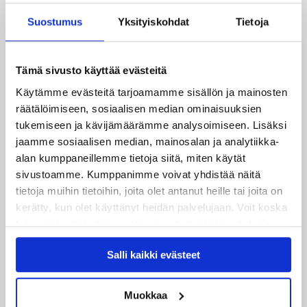
JYPin kapteenisto Liiga-kauteen 2026–2027 on nimetty
Suostumus
Yksityiskohdat
Tietoja
04.08.2026
Joukkueen yhteisharjoitukset ovat alkaneet – ensimmäinen
mittari luvassa jo heti viikonloppuna Tampere Cupissa!
Tämä sivusto käyttää evästeitä
Käytämme evästeitä tarjoamamme sisällön ja mainosten
29.07.2026
räätälöimiseen, sosiaalisen median ominaisuuksien
JYPin harjoitusottelut tulevalle 2026-2027 kaudelle on
tukemiseen ja kävijämäärämme analysoimiseen. Lisäksi
julkaistu!
jaamme sosiaalisen median, mainosalan ja analytiikka-
alan kumppaneillemme tietoja siitä, miten käytät
27.07.2026
sivustoamme. Kumppanimme voivat yhdistää näitä
Ruotsalaishyökkääjä Arvid Costmar JYPiin
tietoja muihin tietoihin, joita olet antanut heille tai joita on
kerätty, kun olet käyttänyt heidän palvelujaan. Voit koska
25.06.2026
tahansa kumota tai muuttaa suostumustasi evästeiden
JYP ja Secto Rally Finland yhteistyöhön
käytöstä
Evästeet-sivultamme
.
Salli kaikki evästeet
02.06.2026
Liiga-kauden 2026-2027 otteluohjelma on julkaistu!
Muokkaa