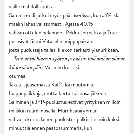
vaille mahdollisuutta.
Sama trendi jatkui myös päätöserässä, kun JYP iski
maalin lähes välittömästi. Ajassa 40.15
vahvan ottelun pelanneet Pekka Jormakka ja True
petasivat Sami Vataselle huippupaikan,
josta puolustaja tälläsi kiekon tarkasti ylänurkkaan.
–
True antoi hienon syötön ja pääsin tälläämään silmät
kiinni sinnepäin
, Vatanen kertasi
osumaa.
Takaa-ajoasemassa KalPa loi muutamia
huippupaikkoja, mutta kerta toisensa jälkeen
Salminen ja JYP-puolustus estivät yrityksen milloin
milläkin ruumiinosalla. Hurrikaaniryhmän
vahva ja kurinalainen puolustus palkittiin noin kaksi
minuuttia ennen päätössummeria, kun