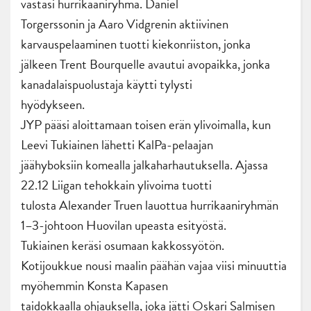
vastasi hurrikaaniryhmä. Daniel
Torgerssonin ja Aaro Vidgrenin aktiivinen
karvauspelaaminen tuotti kiekonriiston, jonka
jälkeen Trent Bourquelle avautui avopaikka, jonka
kanadalaispuolustaja käytti tylysti
hyödykseen.
JYP pääsi aloittamaan toisen erän ylivoimalla, kun
Leevi Tukiainen lähetti KalPa-pelaajan
jäähyboksiin komealla jalkaharhautuksella. Ajassa
22.12 Liigan tehokkain ylivoima tuotti
tulosta Alexander Truen lauottua hurrikaaniryhmän
1–3-johtoon Huovilan upeasta esityöstä.
Tukiainen keräsi osumaan kakkossyötön.
Kotijoukkue nousi maalin päähän vajaa viisi minuuttia
myöhemmin Konsta Kapasen
taidokkaalla ohjauksella, joka jätti Oskari Salmisen