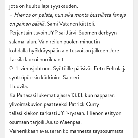
jota on kuultu läpi syyskauden.
–
Hienoa on pelata, kun aika monta bussillista faneja
on paikan päällä
, Sami Vatanen kiitteli.
Perjantain tavoin JYP sai Järvi-Suomen derbyyn
salama-alun. Vain reilun puolen minuutin
kohdalla hyökkäyspään aloitusvoiton jälkeen Jere
Lassila laukoi hurrikaanit
0–1-vierasjohtoon. Syötöille pääsivät Eetu Peltola ja
syöttöpörssin kärkinimi Santeri
Huovila.
KalPa tasasi lukemat ajassa 13.13, kun näppärän
ylivoimakuvion päätteeksi Patrick Curry
tälläsi kiekon tarkasti JYP-rysään. Hienon esityön
osumaan tarjoili Juuso Mäenpää.
Vaiherikkaan avauserän kolmannesta täysosumasta