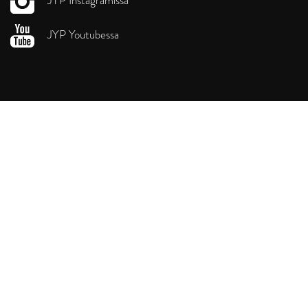
JYP Instagramissa
JYP Youtubessa