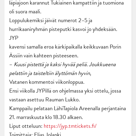
läpiajoon karannut Tukiainen kampattiin ja tuomiona
oli suora maali.
Loppulukemiksi jäivät numerot 2–5 ja
hurrikaaniryhmän pisteputki kasvoi jo yhdeksään.
JYP
kavensi samalla eroa kärkipaikalla keikkuvaan Porin
Ässiin vain kahteen pisteeseen.
–
Kuusi pistettä ja kaksi hyvää peliä. Joukkueena
pelattiin ja taisteltiin älyttömän hyvin
,
Vatanen kommentoi viikonloppua.
Ensi viikolla JYPillä on ohjelmassa yksi ottelu, jossa
vastaan asettuu Rauman Lukko.
Kamppailu pelataan LähiTapiola Areenalla perjantaina
21. marraskuuta klo 18.30 alkaen.
Liput otteluun:
https://jyp.tmtickets.fi/
Toimittaja: Elias Jolanki