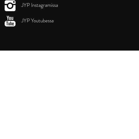
JYP Instagramissa
JYP Youtubessa