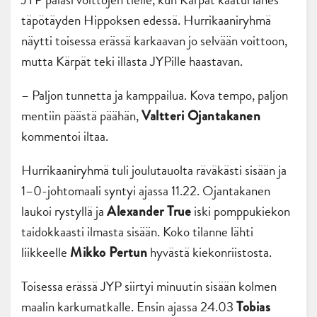
täpötäyden Hippoksen edessä. Hurrikaaniryhmä
näytti toisessa erässä karkaavan jo selvään voittoon,
mutta Kärpät teki illasta JYPille haastavan.
– Paljon tunnetta ja kamppailua. Kova tempo, paljon
mentiin päästä päähän,
Valtteri
Ojantakanen
kommentoi iltaa.
Hurrikaaniryhmä tuli joulutauolta räväkästi sisään ja
1–0-johtomaali syntyi ajassa 11.22. Ojantakanen
laukoi rystyllä ja
iski pomppukiekon
Alexander True
taidokkaasti ilmasta sisään. Koko tilanne lähti
liikkeelle
hyvästä kiekonriistosta.
Mikko Pertun
Toisessa erässä JYP siirtyi minuutin sisään kolmen
maalin karkumatkalle. Ensin ajassa 24.03
Tobias