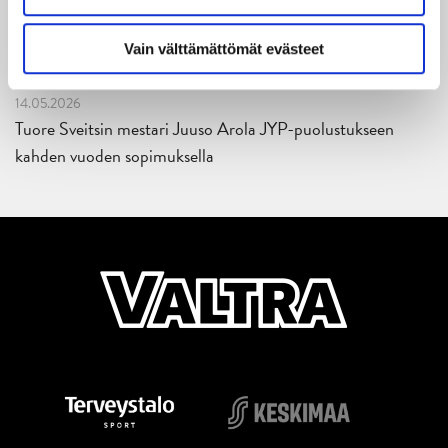
18.05.2026
Jaatinen ja Liljamo jatkosopimuksiin – JYPin ja KeuPa HT:n
Vain välttämättömät evästeet
yhteistyö jatkuu
14.05.2026
Tuore Sveitsin mestari Juuso Arola JYP-puolustukseen
kahden vuoden sopimuksella