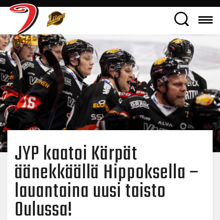
JYP kaatoi Kärpät
äänekkäällä Hippoksella –
lauantaina uusi taisto
Oulussa!