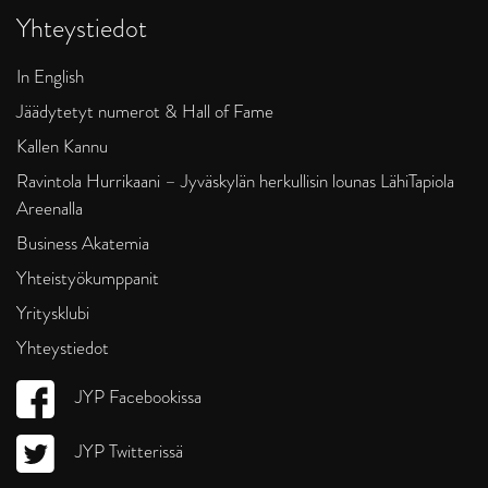
Yhteystiedot
In English
Jäädytetyt numerot & Hall of Fame
Kallen Kannu
Ravintola Hurrikaani – Jyväskylän herkullisin lounas LähiTapiola
Areenalla
Business Akatemia
Yhteistyökumppanit
Yritysklubi
Yhteystiedot
JYP Facebookissa
JYP Twitterissä