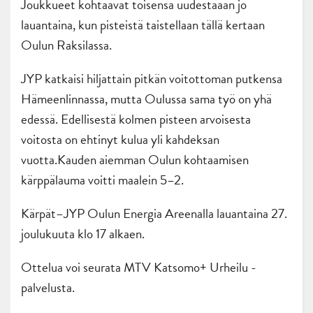
Joukkueet kohtaavat toisensa uudestaaan jo
lauantaina, kun pisteistä taistellaan tällä kertaan
Oulun Raksilassa.
JYP katkaisi hiljattain pitkän voitottoman putkensa
Hämeenlinnassa, mutta Oulussa sama työ on yhä
edessä. Edellisestä kolmen pisteen arvoisesta
voitosta on ehtinyt kulua yli kahdeksan
vuotta.Kauden aiemman Oulun kohtaamisen
kärppälauma voitti maalein 5–2.
Kärpät–JYP Oulun Energia Areenalla lauantaina 27.
joulukuuta klo 17 alkaen.
Ottelua voi seurata MTV Katsomo+ Urheilu -
palvelusta.