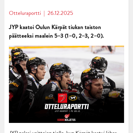
Otteluraportti
|
26.12.2025
JYP kaatoi Oulun Kärpät tiukan taiston
päätteeksi maalein 5–3 (1–0, 2–3, 2–0).
JYP palasi voittojen tielle, kun Kärpät kaatui lähes