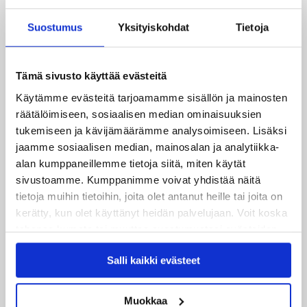
mittari luvassa jo heti viikonloppuna Tampere Cupissa!
Suostumus
Yksityiskohdat
Tietoja
29.07.2026
JYPin harjoitusottelut tulevalle 2026-2027 kaudelle on
Tämä sivusto käyttää evästeitä
julkaistu!
Käytämme evästeitä tarjoamamme sisällön ja mainosten
27.07.2026
räätälöimiseen, sosiaalisen median ominaisuuksien
Ruotsalaishyökkääjä Arvid Costmar JYPiin
tukemiseen ja kävijämäärämme analysoimiseen. Lisäksi
jaamme sosiaalisen median, mainosalan ja analytiikka-
25.06.2026
alan kumppaneillemme tietoja siitä, miten käytät
JYP ja Secto Rally Finland yhteistyöhön
sivustoamme. Kumppanimme voivat yhdistää näitä
tietoja muihin tietoihin, joita olet antanut heille tai joita on
02.06.2026
kerätty, kun olet käyttänyt heidän palvelujaan. Voit koska
Liiga-kauden 2026-2027 otteluohjelma on julkaistu!
tahansa kumota tai muuttaa suostumustasi evästeiden
käytöstä
Evästeet-sivultamme
.
27.05.2026
Salli kaikki evästeet
Reece Newkirk vahvistamaan JYP-hyökkäystä!
Muokkaa