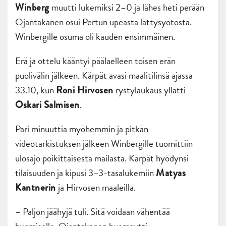
muutti lukemiksi 2–0 ja lähes heti perään
Winberg
Ojantakanen osui Pertun upeasta lättysyötöstä.
Winbergille osuma oli kauden ensimmäinen.
Erä ja ottelu kääntyi päälaelleen toisen erän
puolivälin jälkeen. Kärpät avasi maalitilinsä ajassa
33.10, kun
rystylaukaus yllätti
Roni Hirvosen
.
Oskari Salmisen
Pari minuuttia myöhemmin ja pitkän
videotarkistuksen jälkeen Winbergille tuomittiin
ulosajo poikittaisesta mailasta. Kärpät hyödynsi
tilaisuuden ja kipusi 3–3-tasalukemiin
Matyas
ja Hirvosen maaleilla.
Kantnerin
– Paljon jäähyjä tuli. Sitä voidaan vähentää