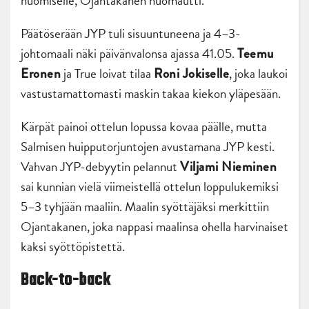
huomiselle, Ojantakanen huomautti.
Päätöserään JYP tuli sisuuntuneena ja 4–3-
johtomaali näki päivänvalonsa ajassa 41.05.
Teemu
ja True loivat tilaa
, joka laukoi
Eronen
Roni Jokiselle
vastustamattomasti maskin takaa kiekon yläpesään.
Kärpät painoi ottelun lopussa kovaa päälle, mutta
Salmisen huipputorjuntojen avustamana JYP kesti.
Vahvan JYP-debyytin pelannut
Viljami Nieminen
sai kunnian vielä viimeistellä ottelun loppulukemiksi
5–3 tyhjään maaliin. Maalin syöttäjäksi merkittiin
Ojantakanen, joka nappasi maalinsa ohella harvinaiset
kaksi syöttöpistettä.
Back-to-back