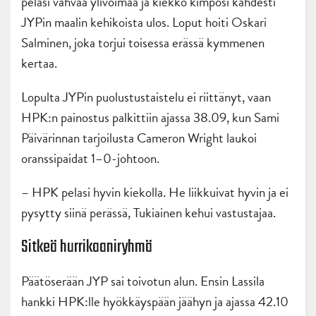
pelasi vahvaa ylivoimaa ja kiekko kimposi kahdesti
JYPin maalin kehikoista ulos. Loput hoiti Oskari
Salminen, joka torjui toisessa erässä kymmenen
kertaa.
Lopulta JYPin puolustustaistelu ei riittänyt, vaan
HPK:n painostus palkittiin ajassa 38.09, kun Sami
Päivärinnan tarjoilusta Cameron Wright laukoi
oranssipaidat 1–0-johtoon.
– HPK pelasi hyvin kiekolla. He liikkuivat hyvin ja ei
pysytty siinä perässä, Tukiainen kehui vastustajaa.
Sitkeä hurrikaaniryhmä
Päätöserään JYP sai toivotun alun. Ensin Lassila
hankki HPK:lle hyökkäyspään jäähyn ja ajassa 42.10