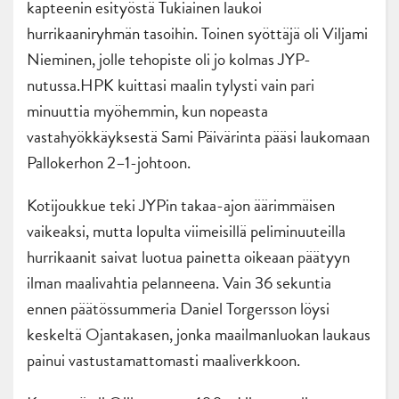
kapteenin esityöstä Tukiainen laukoi
hurrikaaniryhmän tasoihin. Toinen syöttäjä oli Viljami
Nieminen, jolle tehopiste oli jo kolmas JYP-
nutussa.HPK kuittasi maalin tylysti vain pari
minuuttia myöhemmin, kun nopeasta
vastahyökkäyksestä Sami Päivärinta pääsi laukomaan
Pallokerhon 2–1-johtoon.
Kotijoukkue teki JYPin takaa-ajon äärimmäisen
vaikeaksi, mutta lopulta viimeisillä peliminuuteilla
hurrikaanit saivat luotua painetta oikeaan päätyyn
ilman maalivahtia pelanneena. Vain 36 sekuntia
ennen päätössummeria Daniel Torgersson löysi
keskeltä Ojantakasen, jonka maailmanluokan laukaus
painui vastustamattomasti maaliverkkoon.