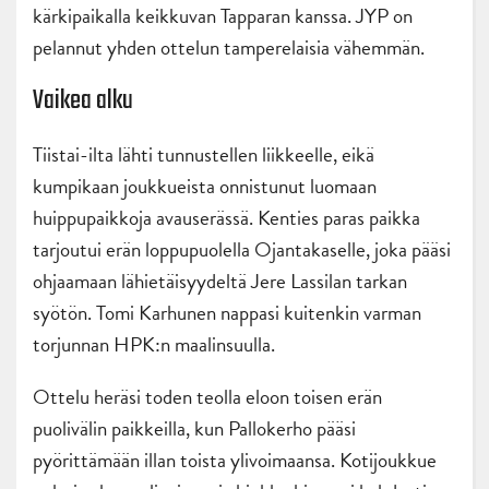
kärkipaikalla keikkuvan Tapparan kanssa. JYP on
pelannut yhden ottelun tamperelaisia vähemmän.
Vaikea alku
Tiistai-ilta lähti tunnustellen liikkeelle, eikä
kumpikaan joukkueista onnistunut luomaan
huippupaikkoja avauserässä. Kenties paras paikka
tarjoutui erän loppupuolella Ojantakaselle, joka pääsi
ohjaamaan lähietäisyydeltä Jere Lassilan tarkan
syötön. Tomi Karhunen nappasi kuitenkin varman
torjunnan HPK:n maalinsuulla.
Ottelu heräsi toden teolla eloon toisen erän
puolivälin paikkeilla, kun Pallokerho pääsi
pyörittämään illan toista ylivoimaansa. Kotijoukkue