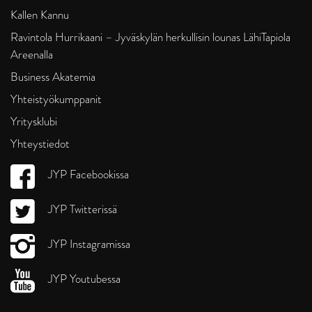
Kallen Kannu
Ravintola Hurrikaani – Jyväskylän herkullisin lounas LähiTapiola
Areenalla
Business Akatemia
Yhteistyökumppanit
Yritysklubi
Yhteystiedot
JYP Facebookissa
JYP Twitterissä
JYP Instagramissa
JYP Youtubessa