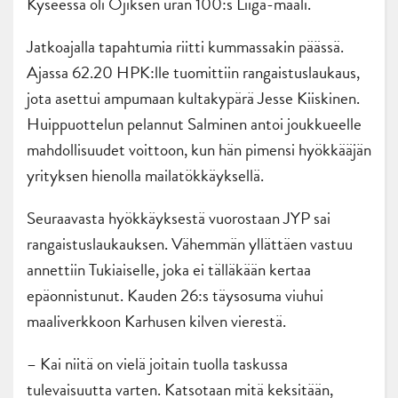
Kyseessä oli Ojiksen uran 100:s Liiga-maali.
Jatkoajalla tapahtumia riitti kummassakin päässä.
Ajassa 62.20 HPK:lle tuomittiin rangaistuslaukaus,
jota asettui ampumaan kultakypärä Jesse Kiiskinen.
Huippuottelun pelannut Salminen antoi joukkueelle
mahdollisuudet voittoon, kun hän pimensi hyökkääjän
yrityksen hienolla mailatökkäyksellä.
Seuraavasta hyökkäyksestä vuorostaan JYP sai
rangaistuslaukauksen. Vähemmän yllättäen vastuu
annettiin Tukiaiselle, joka ei tälläkään kertaa
epäonnistunut. Kauden 26:s täysosuma viuhui
maaliverkkoon Karhusen kilven vierestä.
– Kai niitä on vielä joitain tuolla taskussa
tulevaisuutta varten. Katsotaan mitä keksitään,