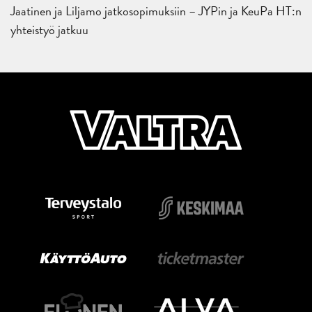
Jaatinen ja Liljamo jatkosopimuksiin – JYPin ja KeuPa HT:n
yhteistyö jatkuu