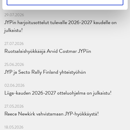
mittari luvassa jo heti viikonloppuna Tampere Cupissa!
29.07.2026
JYPin harjoitusottelut tulevalle 2026-2027 kaudelle on
julkaistu!
27.07.2026
Ruotsalaishyökkääjä Arvid Costmar JYPiin
25.06.2026
JYP ja Secto Rally Finland yhteistyöhön
02.06.2026
Liiga-kauden 2026-2027 otteluohjelma on julkaistu!
27.05.2026
Reece Newkirk vahvistamaan JYP-hyökkäystä!
18.05.2026