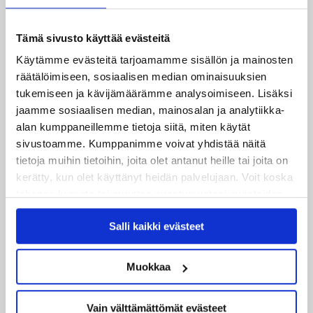
Tämä sivusto käyttää evästeitä
Käytämme evästeitä tarjoamamme sisällön ja mainosten
Uusimmat
räätälöimiseen, sosiaalisen median ominaisuuksien
tukemiseen ja kävijämäärämme analysoimiseen. Lisäksi
08.08.2026
jaamme sosiaalisen median, mainosalan ja analytiikka-
Turnausraportti: JYP juhlii seurahistorian ensimmäistä
alan kumppaneillemme tietoja siitä, miten käytät
Tampere Cupin voittoa!
sivustoamme. Kumppanimme voivat yhdistää näitä
tietoja muihin tietoihin, joita olet antanut heille tai joita on
kerätty, kun olet käyttänyt heidän palvelujaan. Voit koska
06.08.2026
JYPin kausi käyntiin Tampere Cupista!
tahansa kumota tai muuttaa suostumustasi evästeiden
käytöstä
Evästeet-sivultamme
.
Salli kaikki evästeet
05.08.2026
JYPin kapteenisto Liiga-kauteen 2026–2027 on nimetty
Muokkaa
04.08.2026
Joukkueen yhteisharjoitukset ovat alkaneet – ensimmäinen
Vain välttämättömät evästeet