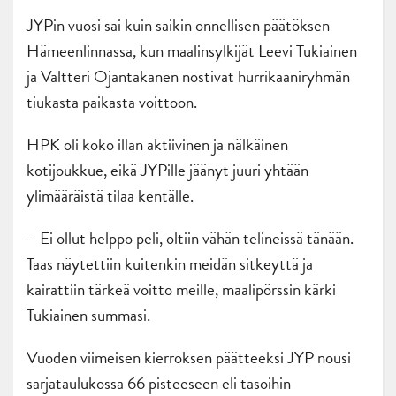
JYPin vuosi sai kuin saikin onnellisen päätöksen
Hämeenlinnassa, kun maalinsylkijät Leevi Tukiainen
ja Valtteri Ojantakanen nostivat hurrikaaniryhmän
tiukasta paikasta voittoon.
HPK oli koko illan aktiivinen ja nälkäinen
kotijoukkue, eikä JYPille jäänyt juuri yhtään
ylimääräistä tilaa kentälle.
– Ei ollut helppo peli, oltiin vähän telineissä tänään.
Taas näytettiin kuitenkin meidän sitkeyttä ja
kairattiin tärkeä voitto meille, maalipörssin kärki
Tukiainen summasi.
Vuoden viimeisen kierroksen päätteeksi JYP nousi
sarjataulukossa 66 pisteeseen eli tasoihin