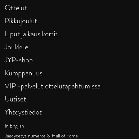
Ottelut
Pikkujoulut
Liput ja kausikortit
Joukkue
JYP-shop
Kumppanuus
VIP -palvelut ottelutapahtumissa
Uutiset
Yhteystiedot
In English
Jäädytetyt numerot & Hall of Fame