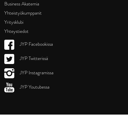
Business Akatemia
Yhteistyökumppanit
Yritysklubi
Yhteystiedot
JYP Facebookissa
JYP Twitterissä
JYP Instagramissa
JYP Youtubessa