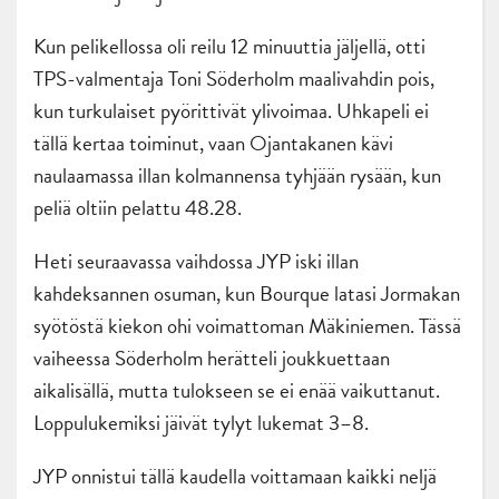
Kun pelikellossa oli reilu 12 minuuttia jäljellä, otti
TPS-valmentaja Toni Söderholm maalivahdin pois,
kun turkulaiset pyörittivät ylivoimaa. Uhkapeli ei
tällä kertaa toiminut, vaan Ojantakanen kävi
naulaamassa illan kolmannensa tyhjään rysään, kun
peliä oltiin pelattu 48.28.
Heti seuraavassa vaihdossa JYP iski illan
kahdeksannen osuman, kun Bourque latasi Jormakan
syötöstä kiekon ohi voimattoman Mäkiniemen. Tässä
vaiheessa Söderholm herätteli joukkuettaan
aikalisällä, mutta tulokseen se ei enää vaikuttanut.
Loppulukemiksi jäivät tylyt lukemat 3–8.
JYP onnistui tällä kaudella voittamaan kaikki neljä