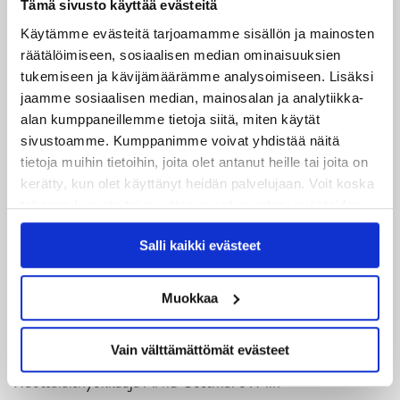
Uusimmat
Tämä sivusto käyttää evästeitä
Käytämme evästeitä tarjoamamme sisällön ja mainosten
06.08.2026
räätälöimiseen, sosiaalisen median ominaisuuksien
JYPin kausi käyntiin Tampere Cupista!
tukemiseen ja kävijämäärämme analysoimiseen. Lisäksi
jaamme sosiaalisen median, mainosalan ja analytiikka-
05.08.2026
alan kumppaneillemme tietoja siitä, miten käytät
JYPin kapteenisto Liiga-kauteen 2026–2027 on nimetty
sivustoamme. Kumppanimme voivat yhdistää näitä
tietoja muihin tietoihin, joita olet antanut heille tai joita on
04.08.2026
kerätty, kun olet käyttänyt heidän palvelujaan. Voit koska
Joukkueen yhteisharjoitukset ovat alkaneet – ensimmäinen
tahansa kumota tai muuttaa suostumustasi evästeiden
mittari luvassa jo heti viikonloppuna Tampere Cupissa!
käytöstä
Evästeet-sivultamme
.
Salli kaikki evästeet
29.07.2026
JYPin harjoitusottelut tulevalle 2026-2027 kaudelle on
Muokkaa
julkaistu!
Vain välttämättömät evästeet
27.07.2026
Ruotsalaishyökkääjä Arvid Costmar JYPiin