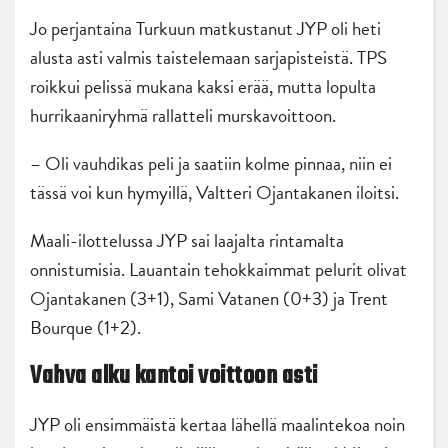
Jo perjantaina Turkuun matkustanut JYP oli heti
alusta asti valmis taistelemaan sarjapisteistä. TPS
roikkui pelissä mukana kaksi erää, mutta lopulta
hurrikaaniryhmä rallatteli murskavoittoon.
– Oli vauhdikas peli ja saatiin kolme pinnaa, niin ei
tässä voi kun hymyillä, Valtteri Ojantakanen iloitsi.
Maali-ilottelussa JYP sai laajalta rintamalta
onnistumisia. Lauantain tehokkaimmat pelurit olivat
Ojantakanen (3+1), Sami Vatanen (0+3) ja Trent
Bourque (1+2).
Vahva alku kantoi voittoon asti
JYP oli ensimmäistä kertaa lähellä maalintekoa noin