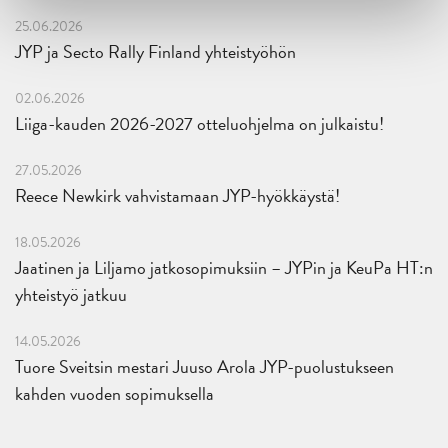
25.06.2026
JYP ja Secto Rally Finland yhteistyöhön
02.06.2026
Liiga-kauden 2026-2027 otteluohjelma on julkaistu!
27.05.2026
Reece Newkirk vahvistamaan JYP-hyökkäystä!
18.05.2026
Jaatinen ja Liljamo jatkosopimuksiin – JYPin ja KeuPa HT:n
yhteistyö jatkuu
14.05.2026
Tuore Sveitsin mestari Juuso Arola JYP-puolustukseen
kahden vuoden sopimuksella