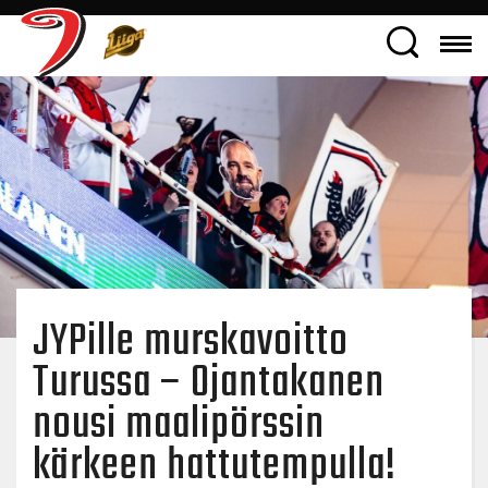
JYPille murskavoitto
Turussa – Ojantakanen
nousi maalipörssin
kärkeen hattutempulla!