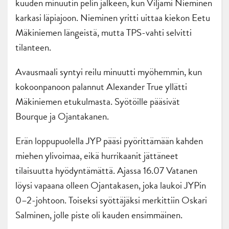
kuuden minuutin pelin jälkeen, kun Viljami Nieminen
karkasi läpiajoon. Nieminen yritti uittaa kiekon Eetu
Mäkiniemen längeistä, mutta TPS-vahti selvitti
tilanteen.
Avausmaali syntyi reilu minuutti myöhemmin, kun
kokoonpanoon palannut Alexander True yllätti
Mäkiniemen etukulmasta. Syötöille pääsivät
Bourque ja Ojantakanen.
Erän loppupuolella JYP pääsi pyörittämään kahden
miehen ylivoimaa, eikä hurrikaanit jättäneet
tilaisuutta hyödyntämättä. Ajassa 16.07 Vatanen
löysi vapaana olleen Ojantakasen, joka laukoi JYPin
0–2-johtoon. Toiseksi syöttäjäksi merkittiin Oskari
Salminen, jolle piste oli kauden ensimmäinen.