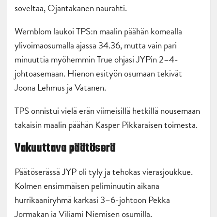
soveltaa, Ojantakanen naurahti.
Wernblom laukoi TPS:n maalin päähän komealla
ylivoimaosumalla ajassa 34.36, mutta vain pari
minuuttia myöhemmin True ohjasi JYPin 2–4-
johtoasemaan. Hienon esityön osumaan tekivät
Joona Lehmus ja Vatanen.
TPS onnistui vielä erän viimeisillä hetkillä nousemaan
takaisin maalin päähän Kasper Pikkaraisen toimesta.
Vakuuttava päätöserä
Päätöserässä JYP oli tyly ja tehokas vierasjoukkue.
Kolmen ensimmäisen peliminuutin aikana
hurrikaaniryhmä karkasi 3–6-johtoon Pekka
Jormakan ja Viljami Niemisen osumilla.