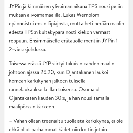
JYPin jälkimmäisen ylivoiman aikana TPS nousi peliin
mukaan alivoimamaalilla. Lukas Wernblom
epäonnistui ensin läpiajosta, mutta heti perään maalin
edestä TPS:n kultakypärä nosti kiekon varmasti
reppuun. Ensimmäiselle erätauolle mentiin JYPin 1–
2-vierasjohdossa.
Toisessa erässä JYP siirtyi takaisin kahden maalin
johtoon ajassa 26.20, kun Ojantakanen laukoi
komean kärkikynän jälkeen tulisella
rannelaukauksella illan toisensa. Osuma oli
Ojantakasen kauden 30:s, ja hän nousi samalla
maalipörssin kärkeen.
– Vähän ollaan treenailtu tuollaista kärkikynää, ei ole
ehkä ollut parhaimmat kädet niin koitin jotain