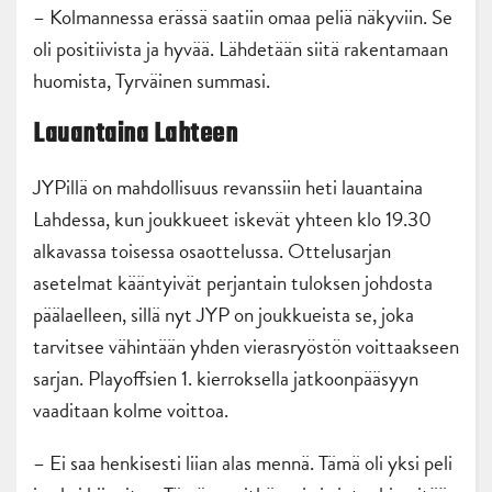
– Kolmannessa erässä saatiin omaa peliä näkyviin. Se
oli positiivista ja hyvää. Lähdetään siitä rakentamaan
huomista, Tyrväinen summasi.
Lauantaina Lahteen
JYPillä on mahdollisuus revanssiin heti lauantaina
Lahdessa, kun joukkueet iskevät yhteen klo 19.30
alkavassa toisessa osaottelussa. Ottelusarjan
asetelmat kääntyivät perjantain tuloksen johdosta
päälaelleen, sillä nyt JYP on joukkueista se, joka
tarvitsee vähintään yhden vierasryöstön voittaakseen
sarjan. Playoffsien 1. kierroksella jatkoonpääsyyn
vaaditaan kolme voittoa.
– Ei saa henkisesti liian alas mennä. Tämä oli yksi peli