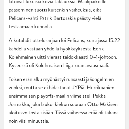
latoivat lukuisia kovia taklauksia. Maalipaikoille
pääseminen tuotti kuitenkin vaikeuksia, eikä
Pelicans-vahti Patrik Bartosakia päästy vielä
testaamaan kunnolla.
Alkutahdit ottelusarjaan löi Pelicans, kun ajassa 15.22
kahdella vastaan yhdellä hyökkäyksestä Eerik
Kolehmainen uitti vieraat taidokkaasti 0–1-johtoon.
Kyseessä oli Kolehmaisen Liiga-uran avausmaali.
Toisen erän alku myöhästyi runsaasti jääongelmien
vuoksi, mutta se ei hidastanut JYPiä. Hurrikaanien
ensimmäisen playoffs-maalin viimeisteli Pekka
Jormakka, joka laukoi kiekon suoraan Otto Mäkisen
aloitusvoitosta sisään. Tässä vaiheessa erää oli takana
noin viisi minuuttia.