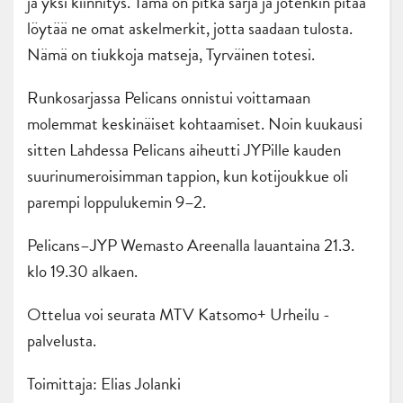
ja yksi kiinnitys. Tämä on pitkä sarja ja jotenkin pitää
löytää ne omat askelmerkit, jotta saadaan tulosta.
Nämä on tiukkoja matseja, Tyrväinen totesi.
Runkosarjassa Pelicans onnistui voittamaan
molemmat keskinäiset kohtaamiset. Noin kuukausi
sitten Lahdessa Pelicans aiheutti JYPille kauden
suurinumeroisimman tappion, kun kotijoukkue oli
parempi loppulukemin 9–2.
Pelicans–JYP Wemasto Areenalla lauantaina 21.3.
klo 19.30 alkaen.
Ottelua voi seurata MTV Katsomo+ Urheilu -
palvelusta.
Toimittaja: Elias Jolanki