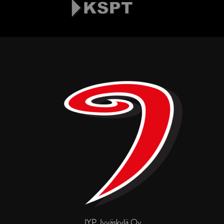
JYP Jyväskylä Oy