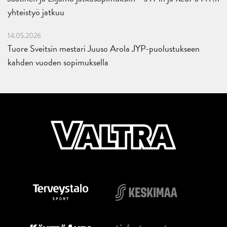
yhteistyö jatkuu
14.05.2026
Tuore Sveitsin mestari Juuso Arola JYP-puolustukseen
kahden vuoden sopimuksella