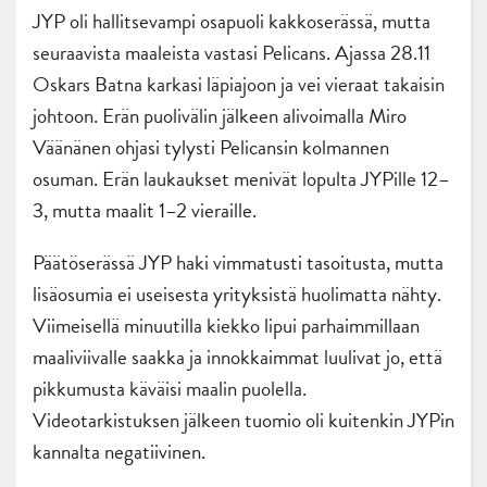
JYP oli hallitsevampi osapuoli kakkoserässä, mutta
seuraavista maaleista vastasi Pelicans. Ajassa 28.11
Oskars Batna karkasi läpiajoon ja vei vieraat takaisin
johtoon. Erän puolivälin jälkeen alivoimalla Miro
Väänänen ohjasi tylysti Pelicansin kolmannen
osuman. Erän laukaukset menivät lopulta JYPille 12–
3, mutta maalit 1–2 vieraille.
Päätöserässä JYP haki vimmatusti tasoitusta, mutta
lisäosumia ei useisesta yrityksistä huolimatta nähty.
Viimeisellä minuutilla kiekko lipui parhaimmillaan
maaliviivalle saakka ja innokkaimmat luulivat jo, että
pikkumusta käväisi maalin puolella.
Videotarkistuksen jälkeen tuomio oli kuitenkin JYPin
kannalta negatiivinen.