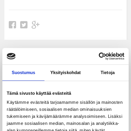
Uusimmat
06.08.2026
Suostumus
Yksityiskohdat
Tietoja
JYPin kausi käyntiin Tampere Cupista!
05.08.2026
Tämä sivusto käyttää evästeitä
JYPin kapteenisto Liiga-kauteen 2026–2027 on nimetty
Käytämme evästeitä tarjoamamme sisällön ja mainosten
räätälöimiseen, sosiaalisen median ominaisuuksien
04.08.2026
tukemiseen ja kävijämäärämme analysoimiseen. Lisäksi
Joukkueen yhteisharjoitukset ovat alkaneet – ensimmäinen
jaamme sosiaalisen median, mainosalan ja analytiikka-
mittari luvassa jo heti viikonloppuna Tampere Cupissa!
alan kumppaneillemme tietoja siitä, miten käytät