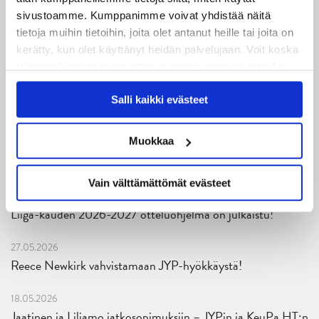
sivustoamme. Kumppanimme voivat yhdistää näitä
29.07.2026
tietoja muihin tietoihin, joita olet antanut heille tai joita on
JYPin harjoitusottelut tulevalle 2026-2027 kaudelle on
kerätty, kun olet käyttänyt heidän palvelujaan. Voit koska
julkaistu!
tahansa kumota tai muuttaa suostumustasi evästeiden
käytöstä
Evästeet-sivultamme
.
27.07.2026
Salli kaikki evästeet
Ruotsalaishyökkääjä Arvid Costmar JYPiin
Muokkaa
25.06.2026
JYP ja Secto Rally Finland yhteistyöhön
Vain välttämättömät evästeet
02.06.2026
Liiga-kauden 2026-2027 otteluohjelma on julkaistu!
27.05.2026
Reece Newkirk vahvistamaan JYP-hyökkäystä!
18.05.2026
Jaatinen ja Liljamo jatkosopimuksiin – JYPin ja KeuPa HT:n