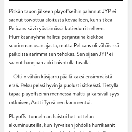
Pitkän tauon jälkeen playoffseihin palannut JYP ei
saanut toivottua aloitusta keväälleen, kun sitkeä
Pelicans kävi ryöstämässä kotiedun itselleen.
Hurrikaaniryhmä hallitsi perjantaina kiekkoa
suurimman osan ajasta, mutta Pelicans oli vähäisissä
paikoissa äärimmäisen tehokas. Sen sijaan JYP ei
saanut hanojaan auki toivotulla tavalla.
– Oltiin vähän käsijarru päällä kaksi ensimmäistä
erää. Pelsu pelasi hyvin ja puolusti sitkeästi. Tietyllä
tapaa playoffseihin mennessä maltti ja kärsivällisyys
ratkaisee, Antti Tyrväinen kommentoi.
Playoffs-tunnelman haistoi heti ottelun
alkuminuuteilla, kun Tyrväisen johdolla hurrikaanit