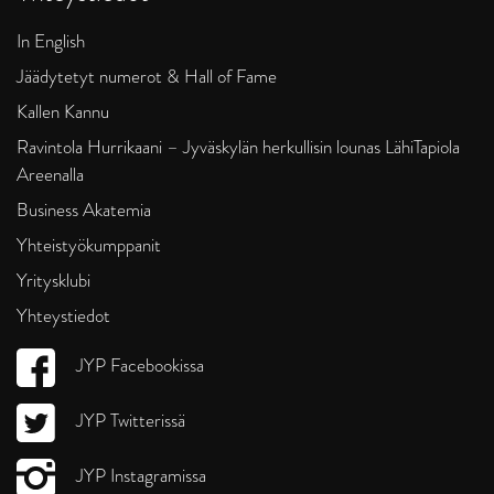
In English
Jäädytetyt numerot & Hall of Fame
Kallen Kannu
Ravintola Hurrikaani – Jyväskylän herkullisin lounas LähiTapiola
Areenalla
Business Akatemia
Yhteistyökumppanit
Yritysklubi
Yhteystiedot
JYP Facebookissa
JYP Twitterissä
JYP Instagramissa