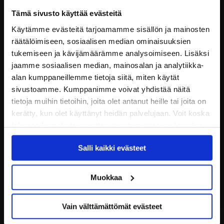
Tämä sivusto käyttää evästeitä
Käytämme evästeitä tarjoamamme sisällön ja mainosten
räätälöimiseen, sosiaalisen median ominaisuuksien
tukemiseen ja kävijämäärämme analysoimiseen. Lisäksi
jaamme sosiaalisen median, mainosalan ja analytiikka-
alan kumppaneillemme tietoja siitä, miten käytät
sivustoamme. Kumppanimme voivat yhdistää näitä
tietoja muihin tietoihin, joita olet antanut heille tai joita on
kerätty, kun olet käyttänyt heidän palvelujaan. Voit koska
tahansa kumota tai muuttaa suostumustasi evästeiden
käytöstä
Evästeet-sivultamme
.
Salli kaikki evästeet
JYP Jyväskylä Oy
Puistokatu 21, 40200 Jyväskylä
Muokkaa
Tietosuoja
Ottelut
Vain välttämättömät evästeet