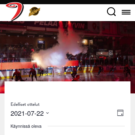
Edelliset ottelut
Näky
Tapa
2021-07-22
Päivä
navig
Views
Valitse
Käynnissä oleva
päivä.
Navig