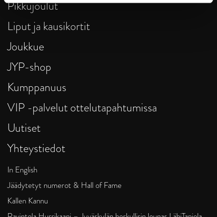
Pikkujoulut
Liput ja kausikortit
Joukkue
JYP-shop
Kumppanuus
VIP -palvelut ottelutapahtumissa
Uutiset
Yhteystiedot
In English
Jäädytetyt numerot & Hall of Fame
Kallen Kannu
Ravintola Hurrikaani – Jyväskylän herkullisin lounas LähiTapiola