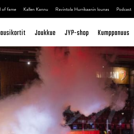
l of fame
Kallen Kannu
Ravintola Hurrikaanin lounas
Podcast
kausikortit
Joukkue
JYP-shop
Kumppanuus