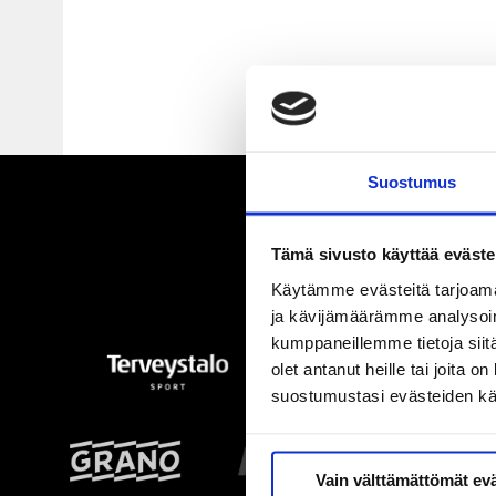
Suostumus
Tämä sivusto käyttää eväste
Käytämme evästeitä tarjoama
ja kävijämäärämme analysoim
kumppaneillemme tietoja siitä
olet antanut heille tai joita 
suostumustasi evästeiden k
Vain välttämättömät ev