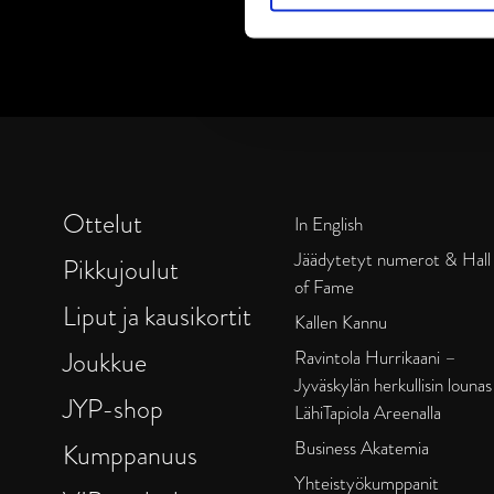
Ottelut
In English
Jäädytetyt numerot & Hall
Pikkujoulut
of Fame
Liput ja kausikortit
Kallen Kannu
Joukkue
Ravintola Hurrikaani –
Jyväskylän herkullisin lounas
JYP-shop
LähiTapiola Areenalla
Business Akatemia
Kumppanuus
Yhteistyökumppanit