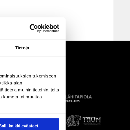
Tietoja
 ominaisuuksien tukemiseen
tiikka-alan
ietoja muihin tietoihin, joita
nsa kumota tai muuttaa
Salli kaikki evästeet