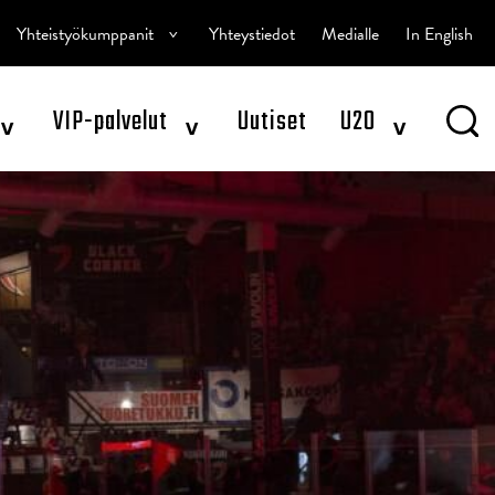
^
Yhteistyökumppanit
Yhteystiedot
Medialle
In English
^
^
^
VIP-palvelut
Uutiset
U20