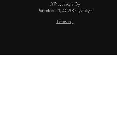
JYP Jyväskylä Oy
Puistokatu 21, 40200 Jyväskylä
Tietosuoja