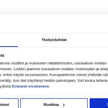
Yksityiskohdat
itä
mme sisällön ja mainosten räätälöimiseen, sosiaalisen median
iseen. Lisäksi jaamme sosiaalisen median, mainosalan ja analy
, miten käytät sivustoamme. Kumppanimme voivat yhdistää näitä t
on kerätty, kun olet käyttänyt heidän palvelujaan. Voit koska taha
äytöstä
Evästeet-sivultamme
.
ästeet
Muokkaa