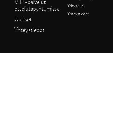
VIP -palvelut
Yritysklubi
ottelutapahtumissa
Yhteystiedot
Uutiset
Yhteystiedot