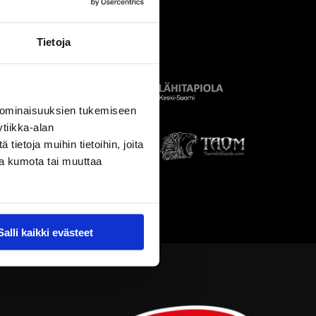
Tietoja
 ominaisuuksien tukemiseen
tiikka-alan
ietoja muihin tietoihin, joita
nsa kumota tai muuttaa
Salli kaikki evästeet