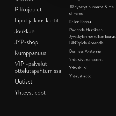
Jäädytetyt numerot & Hall
Pikkujoulut
of Fame
Liput ja kausikortit
Kallen Kannu
Joukkue
Ravintola Hurrikaani –
Jyväskylän herkullisin lounas
JYP-shop
LähiTapiola Areenalla
Business Akatemia
Kumppanuus
Yhteistyökumppanit
VIP -palvelut
Yritysklubi
ottelutapahtumissa
Yhteystiedot
Uutiset
Yhteystiedot