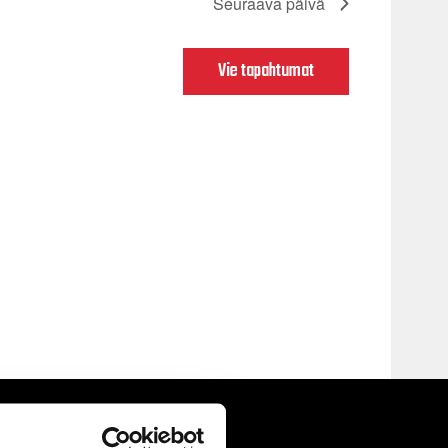
Seuraava päivä
Vie tapahtumat