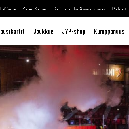
l of fame
Kallen Kannu
Ravintola Hurrikaanin lounas
Podcast
kausikortit
Joukkue
JYP-shop
Kumppanuus