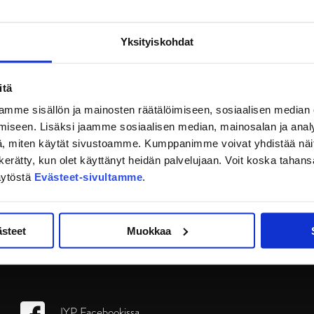
Yksityiskohdat
itä
mme sisällön ja mainosten räätälöimiseen, sosiaalisen median
iseen. Lisäksi jaamme sosiaalisen median, mainosalan ja analy
, miten käytät sivustoamme. Kumppanimme voivat yhdistää näitä t
on kerätty, kun olet käyttänyt heidän palvelujaan. Voit koska taha
äytöstä
Evästeet-sivultamme
.
ästeet
Muokkaa
JYP Facebookissa