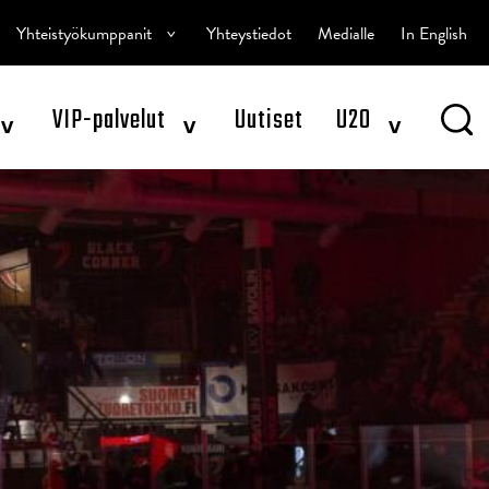
^
Yhteistyökumppanit
Yhteystiedot
Medialle
In English
^
^
^
VIP-palvelut
Uutiset
U20