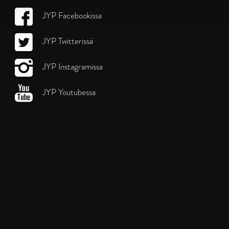
JYP Facebookissa
JYP Twitterissä
JYP Instagramissa
JYP Youtubessa