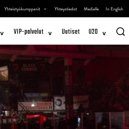
^
Yhteistyökumppanit
Yhteystiedot
Medialle
In English
^
^
^
VIP-palvelut
Uutiset
U20