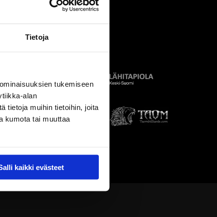
Tietoja
 ominaisuuksien tukemiseen
tiikka-alan
ietoja muihin tietoihin, joita
nsa kumota tai muuttaa
Salli kaikki evästeet