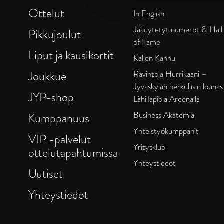
Ottelut
In English
Jäädytetyt numerot & Hall
Pikkujoulut
of Fame
Liput ja kausikortit
Kallen Kannu
Joukkue
Ravintola Hurrikaani –
Jyväskylän herkullisin lounas
JYP-shop
LähiTapiola Areenalla
Business Akatemia
Kumppanuus
Yhteistyökumppanit
VIP -palvelut
Yritysklubi
ottelutapahtumissa
Yhteystiedot
Uutiset
Yhteystiedot