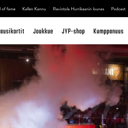
l of fame
Kallen Kannu
Ravintola Hurrikaanin lounas
Podcast
kausikortit
Joukkue
JYP-shop
Kumppanuus