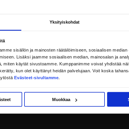
Yksityiskohdat
itä
mme sisällön ja mainosten räätälöimiseen, sosiaalisen median
iseen. Lisäksi jaamme sosiaalisen median, mainosalan ja analy
, miten käytät sivustoamme. Kumppanimme voivat yhdistää näitä t
on kerätty, kun olet käyttänyt heidän palvelujaan. Voit koska taha
äytöstä
Evästeet-sivultamme
.
ästeet
Muokkaa