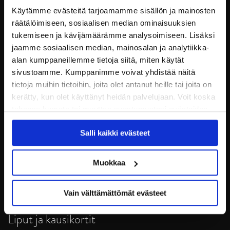
Käytämme evästeitä tarjoamamme sisällön ja mainosten
räätälöimiseen, sosiaalisen median ominaisuuksien
tukemiseen ja kävijämäärämme analysoimiseen. Lisäksi
jaamme sosiaalisen median, mainosalan ja analytiikka-
alan kumppaneillemme tietoja siitä, miten käytät
sivustoamme. Kumppanimme voivat yhdistää näitä
tietoja muihin tietoihin, joita olet antanut heille tai joita on
kerätty, kun olet käyttänyt heidän palvelujaan. Voit koska
tahansa kumota tai muuttaa suostumustasi evästeiden
JYP Jyväskylä Oy
käytöstä
Evästeet-sivultamme
.
Puistokatu 21, 40200 Jyväskylä
Salli kaikki evästeet
Tietosuoja
Muokkaa
Ottelut
Vain välttämättömät evästeet
Pikkujoulut
Liput ja kausikortit