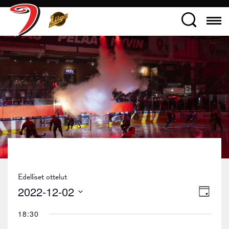
Edelliset ottelut
Näky
Tapa
2022-12-02
Päivä
navig
Views
Valitse
18:30
päivä.
Navig