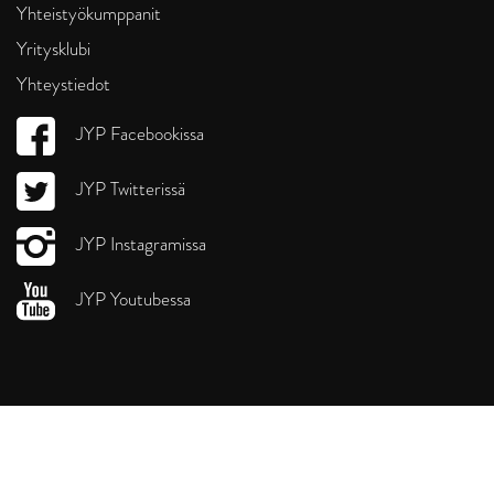
Yhteistyökumppanit
Yritysklubi
Yhteystiedot
JYP Facebookissa
JYP Twitterissä
JYP Instagramissa
JYP Youtubessa