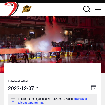
Edelliset ottelut
Näky
Tapa
2022-12-07
Päivä
navig
Views
Valitse
Ei tapahtumat ajastettu ke 7.12.2022. Katso
seuraavat
päivä.
Navig
Notice
tulevat tapahtumat
.