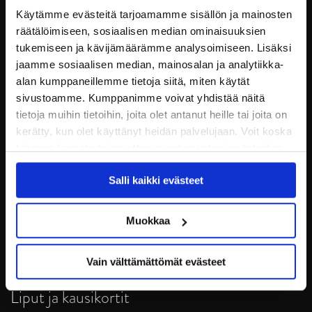
Käytämme evästeitä tarjoamamme sisällön ja mainosten
räätälöimiseen, sosiaalisen median ominaisuuksien
tukemiseen ja kävijämäärämme analysoimiseen. Lisäksi
jaamme sosiaalisen median, mainosalan ja analytiikka-
alan kumppaneillemme tietoja siitä, miten käytät
sivustoamme. Kumppanimme voivat yhdistää näitä
tietoja muihin tietoihin, joita olet antanut heille tai joita on
kerätty, kun olet käyttänyt heidän palvelujaan. Voit koska
tahansa kumota tai muuttaa suostumustasi evästeiden
JYP Jyväskylä Oy
käytöstä
Evästeet-sivultamme
.
Puistokatu 21, 40200 Jyväskylä
Salli kaikki evästeet
Tietosuoja
Muokkaa
Ottelut
Vain välttämättömät evästeet
Pikkujoulut
Liput ja kausikortit