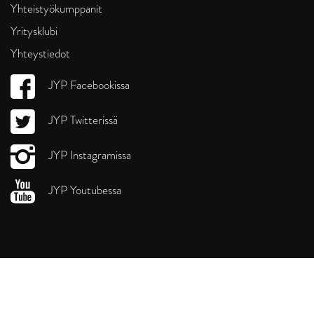
Yhteistyökumppanit
Yritysklubi
Yhteystiedot
JYP Facebookissa
JYP Twitterissä
JYP Instagramissa
JYP Youtubessa