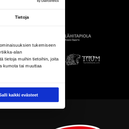
Tietoja
 ominaisuuksien tukemiseen
tiikka-alan
ietoja muihin tietoihin, joita
nsa kumota tai muuttaa
Salli kaikki evästeet