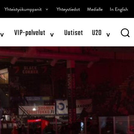
^
Yhteistyökumppanit
Yhteystiedot
Medialle
In English
^
^
^
VIP-palvelut
Uutiset
U20