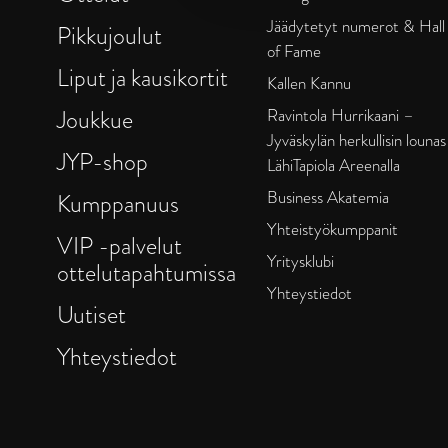
Jäädytetyt numerot & Hall
Pikkujoulut
of Fame
Liput ja kausikortit
Kallen Kannu
Joukkue
Ravintola Hurrikaani –
Jyväskylän herkullisin lounas
JYP-shop
LähiTapiola Areenalla
Business Akatemia
Kumppanuus
Yhteistyökumppanit
VIP -palvelut
Yritysklubi
ottelutapahtumissa
Yhteystiedot
Uutiset
Yhteystiedot