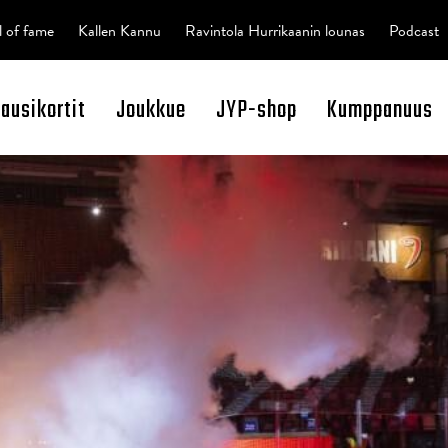
l of fame
Kallen Kannu
Ravintola Hurrikaanin lounas
Podcast
kausikortit
Joukkue
JYP-shop
Kumppanuus