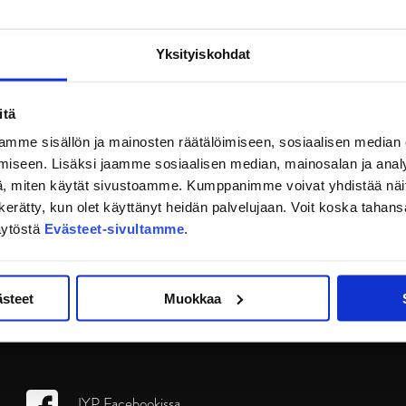
Yksityiskohdat
itä
mme sisällön ja mainosten räätälöimiseen, sosiaalisen median
iseen. Lisäksi jaamme sosiaalisen median, mainosalan ja analy
, miten käytät sivustoamme. Kumppanimme voivat yhdistää näitä t
on kerätty, kun olet käyttänyt heidän palvelujaan. Voit koska taha
äytöstä
Evästeet-sivultamme
.
ästeet
Muokkaa
JYP Facebookissa