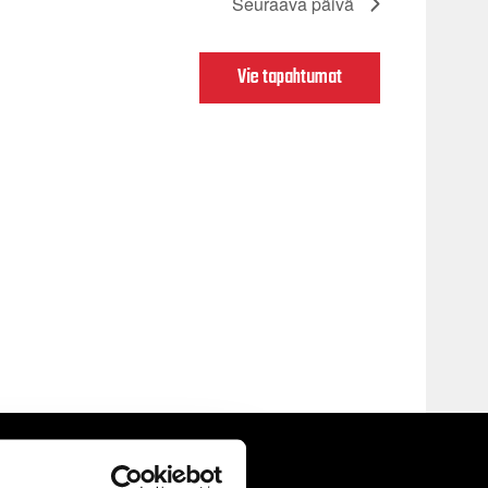
Seuraava päivä
Vie tapahtumat