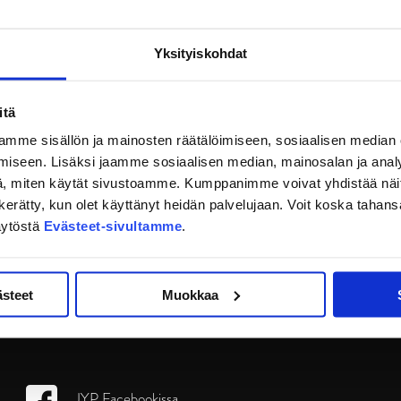
Yksityiskohdat
itä
mme sisällön ja mainosten räätälöimiseen, sosiaalisen median
iseen. Lisäksi jaamme sosiaalisen median, mainosalan ja analy
, miten käytät sivustoamme. Kumppanimme voivat yhdistää näitä t
on kerätty, kun olet käyttänyt heidän palvelujaan. Voit koska taha
äytöstä
Evästeet-sivultamme
.
ästeet
Muokkaa
JYP Facebookissa