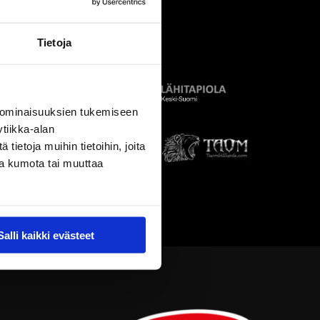
Tietoja
 ominaisuuksien tukemiseen
tiikka-alan
ietoja muihin tietoihin, joita
nsa kumota tai muuttaa
Salli kaikki evästeet