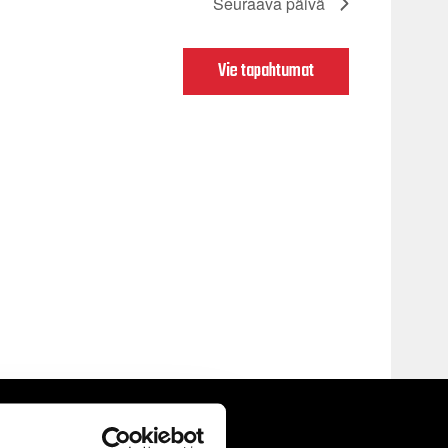
Seuraava päivä
Vie tapahtumat