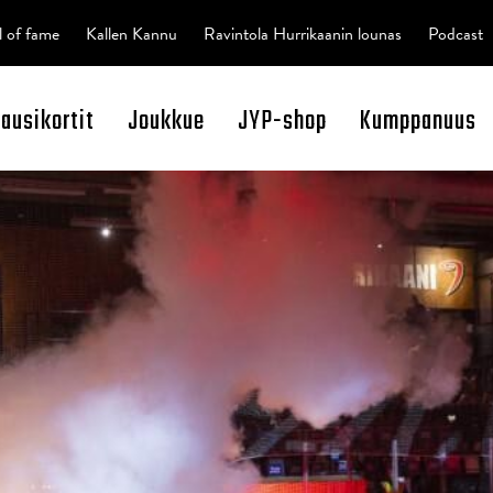
l of fame
Kallen Kannu
Ravintola Hurrikaanin lounas
Podcast
kausikortit
Joukkue
JYP-shop
Kumppanuus