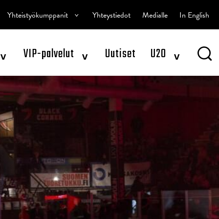
^
Yhteistyökumppanit
Yhteystiedot
Medialle
In English
^
^
^
VIP-palvelut
Uutiset
U20