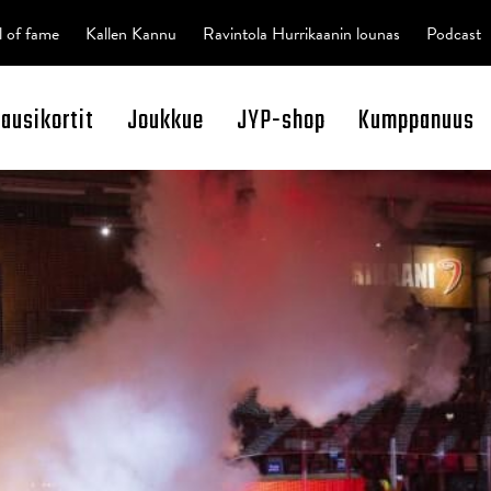
l of fame
Kallen Kannu
Ravintola Hurrikaanin lounas
Podcast
kausikortit
Joukkue
JYP-shop
Kumppanuus