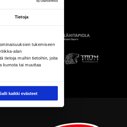
Tietoja
 ominaisuuksien tukemiseen
tiikka-alan
ietoja muihin tietoihin, joita
nsa kumota tai muuttaa
Salli kaikki evästeet