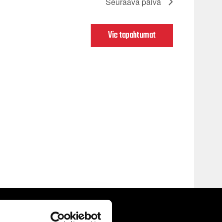
Seuraava päivä
Vie tapahtumat