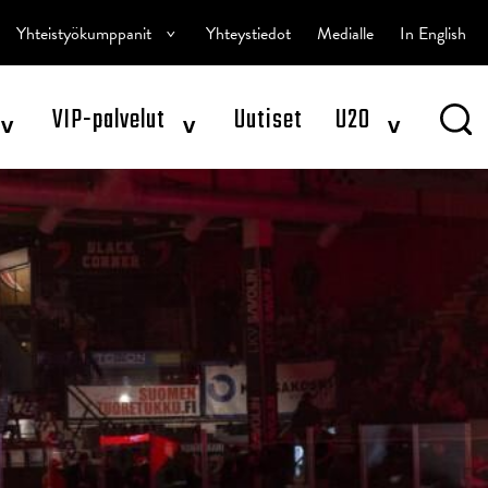
^
Yhteistyökumppanit
Yhteystiedot
Medialle
In English
^
^
^
VIP-palvelut
Uutiset
U20