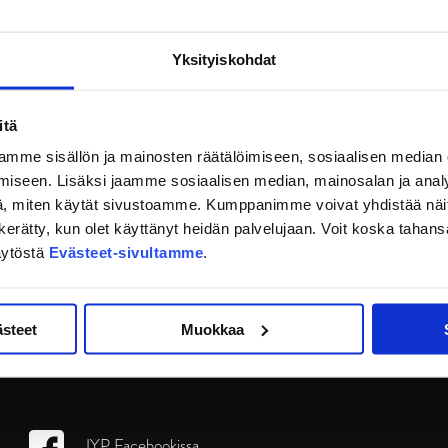
Yksityiskohdat
itä
mme sisällön ja mainosten räätälöimiseen, sosiaalisen median
iseen. Lisäksi jaamme sosiaalisen median, mainosalan ja analy
, miten käytät sivustoamme. Kumppanimme voivat yhdistää näitä t
on kerätty, kun olet käyttänyt heidän palvelujaan. Voit koska taha
äytöstä
Evästeet-sivultamme
.
ästeet
Muokkaa
JYP Facebookissa