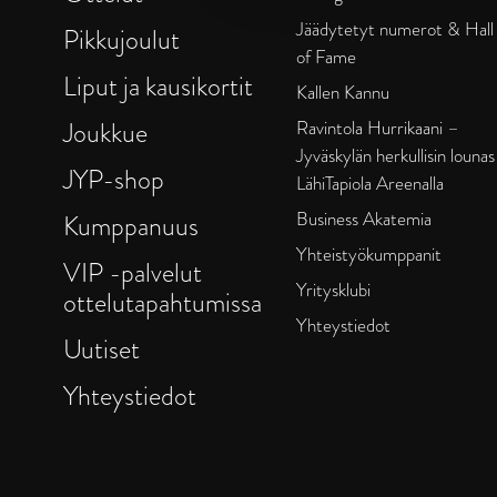
Jäädytetyt numerot & Hall
Pikkujoulut
of Fame
Liput ja kausikortit
Kallen Kannu
Joukkue
Ravintola Hurrikaani –
Jyväskylän herkullisin lounas
JYP-shop
LähiTapiola Areenalla
Business Akatemia
Kumppanuus
Yhteistyökumppanit
VIP -palvelut
Yritysklubi
ottelutapahtumissa
Yhteystiedot
Uutiset
Yhteystiedot