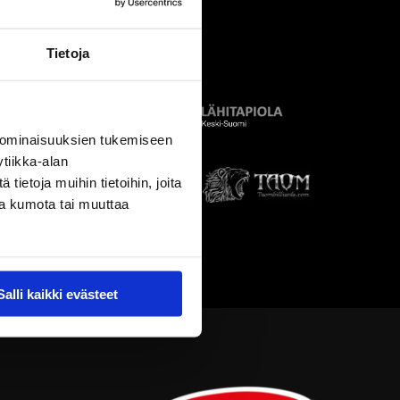
Tietoja
 ominaisuuksien tukemiseen
tiikka-alan
ietoja muihin tietoihin, joita
nsa kumota tai muuttaa
Salli kaikki evästeet