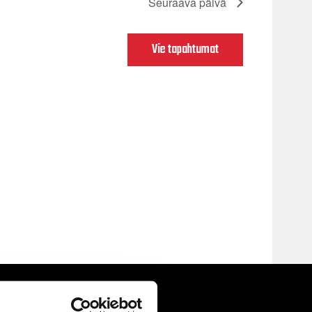
Seuraava päivä
Vie tapahtumat