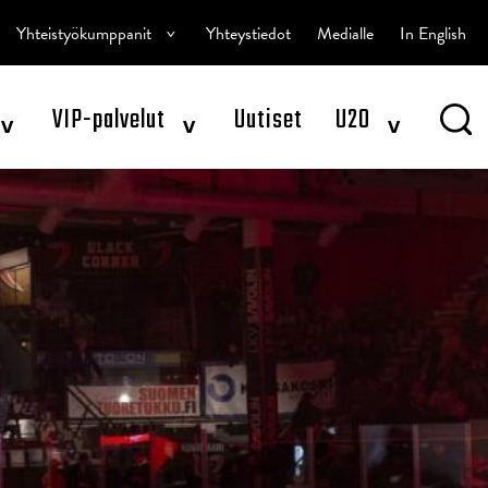
^
Yhteistyökumppanit
Yhteystiedot
Medialle
In English
^
^
^
VIP-palvelut
Uutiset
U20