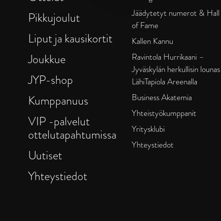
Jäädytetyt numerot & Hall
Pikkujoulut
of Fame
Liput ja kausikortit
Kallen Kannu
Joukkue
Ravintola Hurrikaani –
Jyväskylän herkullisin lounas
JYP-shop
LähiTapiola Areenalla
Business Akatemia
Kumppanuus
Yhteistyökumppanit
VIP -palvelut
Yritysklubi
ottelutapahtumissa
Yhteystiedot
Uutiset
Yhteystiedot