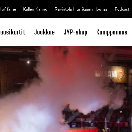
l of fame
Kallen Kannu
Ravintola Hurrikaanin lounas
Podcast
kausikortit
Joukkue
JYP-shop
Kumppanuus