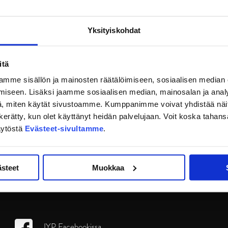
Yksityiskohdat
itä
mme sisällön ja mainosten räätälöimiseen, sosiaalisen median
iseen. Lisäksi jaamme sosiaalisen median, mainosalan ja analy
, miten käytät sivustoamme. Kumppanimme voivat yhdistää näitä t
on kerätty, kun olet käyttänyt heidän palvelujaan. Voit koska taha
äytöstä
Evästeet-sivultamme
.
ästeet
Muokkaa
JYP Facebookissa