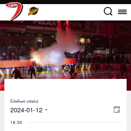
Edelliset ottelut
Näky
Tapa
2024-01-12
Päivä
navig
Views
Valitse
18:30
päivä.
Navig