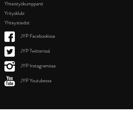
Yhteistyökumppanit
Yritysklubi
Yhteystiedot
JYP Facebookissa
JYP Twitterissä
JYP Instagramissa
JYP Youtubessa