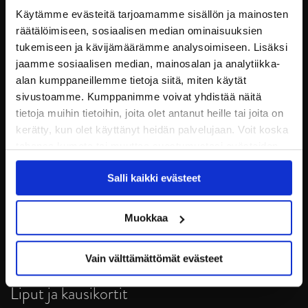
Käytämme evästeitä tarjoamamme sisällön ja mainosten
räätälöimiseen, sosiaalisen median ominaisuuksien
tukemiseen ja kävijämäärämme analysoimiseen. Lisäksi
jaamme sosiaalisen median, mainosalan ja analytiikka-
alan kumppaneillemme tietoja siitä, miten käytät
sivustoamme. Kumppanimme voivat yhdistää näitä
tietoja muihin tietoihin, joita olet antanut heille tai joita on
kerätty, kun olet käyttänyt heidän palvelujaan. Voit koska
tahansa kumota tai muuttaa suostumustasi evästeiden
JYP Jyväskylä Oy
käytöstä
Evästeet-sivultamme
.
Puistokatu 21, 40200 Jyväskylä
Salli kaikki evästeet
Tietosuoja
Muokkaa
Ottelut
Vain välttämättömät evästeet
Pikkujoulut
Liput ja kausikortit