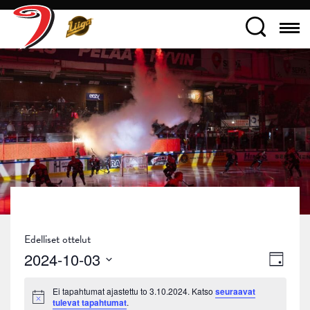
Edelliset ottelut
Näky
Tapa
2024-10-03
Päivä
navig
Views
Valitse
Ei tapahtumat ajastettu to 3.10.2024. Katso
seuraavat
päivä.
Navig
Notice
tulevat tapahtumat
.