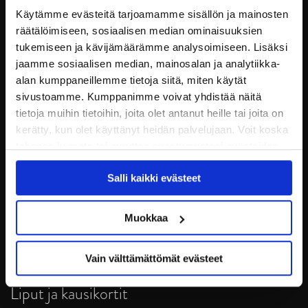
Käytämme evästeitä tarjoamamme sisällön ja mainosten
räätälöimiseen, sosiaalisen median ominaisuuksien
tukemiseen ja kävijämäärämme analysoimiseen. Lisäksi
jaamme sosiaalisen median, mainosalan ja analytiikka-
alan kumppaneillemme tietoja siitä, miten käytät
sivustoamme. Kumppanimme voivat yhdistää näitä
tietoja muihin tietoihin, joita olet antanut heille tai joita on
kerätty, kun olet käyttänyt heidän palvelujaan. Voit koska
tahansa kumota tai muuttaa suostumustasi evästeiden
JYP Jyväskylä Oy
käytöstä
Evästeet-sivultamme
.
Puistokatu 21, 40200 Jyväskylä
Salli kaikki evästeet
Tietosuoja
Muokkaa
Ottelut
Vain välttämättömät evästeet
Pikkujoulut
Liput ja kausikortit