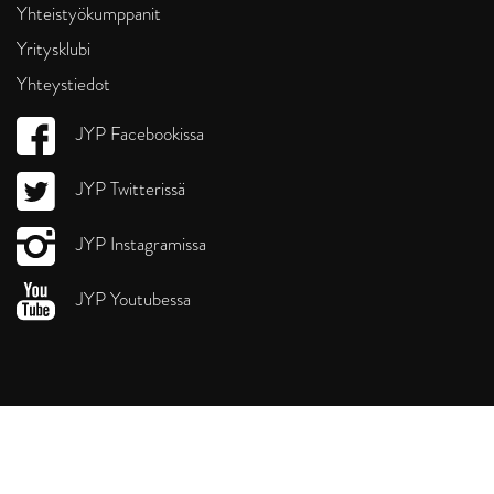
Yhteistyökumppanit
Yritysklubi
Yhteystiedot
JYP Facebookissa
JYP Twitterissä
JYP Instagramissa
JYP Youtubessa