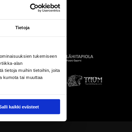
Tietoja
 ominaisuuksien tukemiseen
tiikka-alan
ietoja muihin tietoihin, joita
nsa kumota tai muuttaa
Salli kaikki evästeet