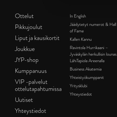
Ottelut
In English
Jäädytetyt numerot & Hall
Pikkujoulut
of Fame
Liput ja kausikortit
Kallen Kannu
Joukkue
Ravintola Hurrikaani –
Jyväskylän herkullisin lounas
JYP-shop
LähiTapiola Areenalla
Business Akatemia
Kumppanuus
Yhteistyökumppanit
VIP -palvelut
Yritysklubi
ottelutapahtumissa
Yhteystiedot
Uutiset
Yhteystiedot