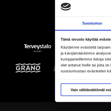
Suostumus
Tämä sivusto käyttää eväste
Käytämme evästeitä tarjoama
ja kävijämäärämme analysoim
kumppaneillemme tietoja siitä
olet antanut heille tai joita 
suostumustasi evästeiden k
Vain välttämättömät ev