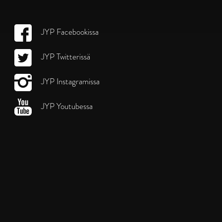
JYP Facebookissa
JYP Twitterissä
JYP Instagramissa
JYP Youtubessa