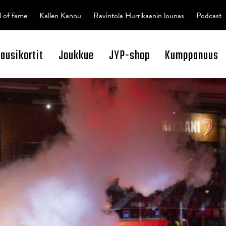
l of fame
Kallen Kannu
Ravintola Hurrikaanin lounas
Podcast
kausikortit
Joukkue
JYP-shop
Kumppanuus