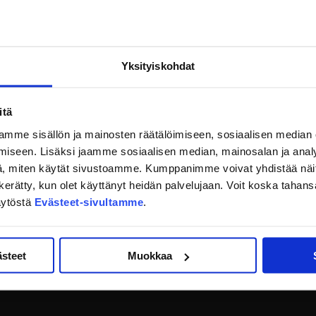
Yksityiskohdat
itä
mme sisällön ja mainosten räätälöimiseen, sosiaalisen median
iseen. Lisäksi jaamme sosiaalisen median, mainosalan ja analy
, miten käytät sivustoamme. Kumppanimme voivat yhdistää näitä t
on kerätty, kun olet käyttänyt heidän palvelujaan. Voit koska taha
äytöstä
Evästeet-sivultamme
.
ästeet
Muokkaa