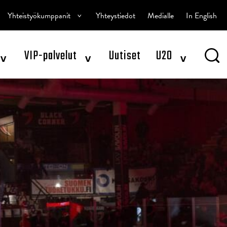
^
Yhteistyökumppanit
Yhteystiedot
Medialle
In English
^
^
^
VIP-palvelut
Uutiset
U20