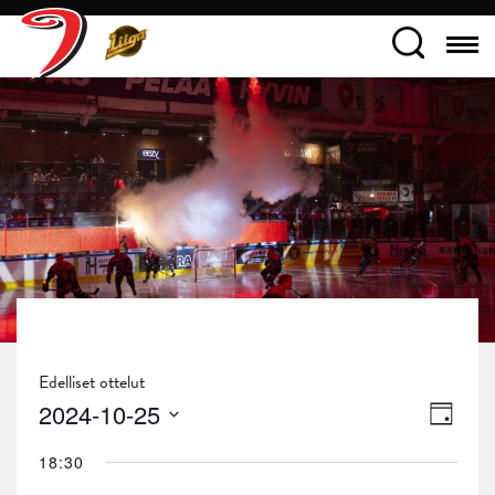
Edelliset ottelut
Näky
Tapa
2024-10-25
Päivä
navig
Views
Valitse
18:30
päivä.
Navig