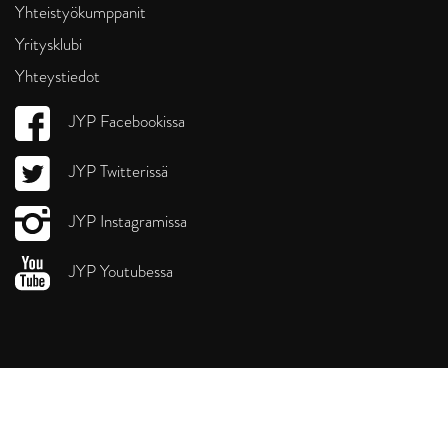
Yhteistyökumppanit
Yritysklubi
Yhteystiedot
JYP Facebookissa
JYP Twitterissä
JYP Instagramissa
JYP Youtubessa