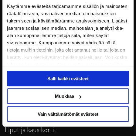
Käytämme evästeitä tarjoamamme sisällön ja mainosten
räätälöimiseen, sosiaalisen median ominaisuuksien
tukemiseen ja kävijämäärämme analysoimiseen. Lisäksi
jaamme sosiaalisen median, mainosalan ja analytiikka-
alan kumppaneillemme tietoja siitä, miten käytät
sivustoamme. Kumppanimme voivat yhdistää näitä
tietoja muihin tietoihin, joita olet antanut heille tai joita on
kerätty, kun olet käyttänyt heidän palvelujaan. Voit koska
tahansa kumota tai muuttaa suostumustasi evästeiden
JYP Jyväskylä Oy
käytöstä
Evästeet-sivultamme
.
Puistokatu 21, 40200 Jyväskylä
Salli kaikki evästeet
Tietosuoja
Muokkaa
Ottelut
Vain välttämättömät evästeet
Pikkujoulut
Liput ja kausikortit