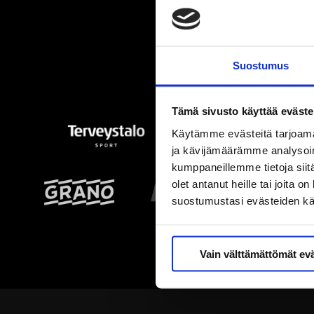
Suostumus
Tämä sivusto käyttää eväste
Käytämme evästeitä tarjoama
ja kävijämäärämme analysoim
kumppaneillemme tietoja siitä
olet antanut heille tai joita 
suostumustasi evästeiden k
Vain välttämättömät ev