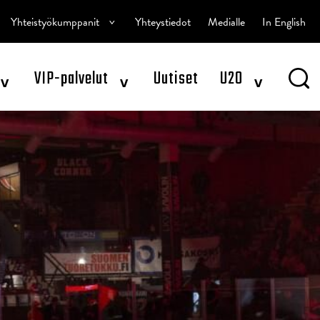
^
Yhteistyökumppanit
Yhteystiedot
Medialle
In English
^
^
^
VIP-palvelut
Uutiset
U20