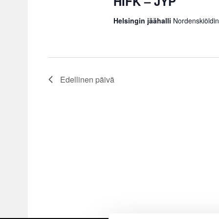
HIFK – JYP
Helsingin jäähalli
Nordenskiöldin
Edellinen päivä