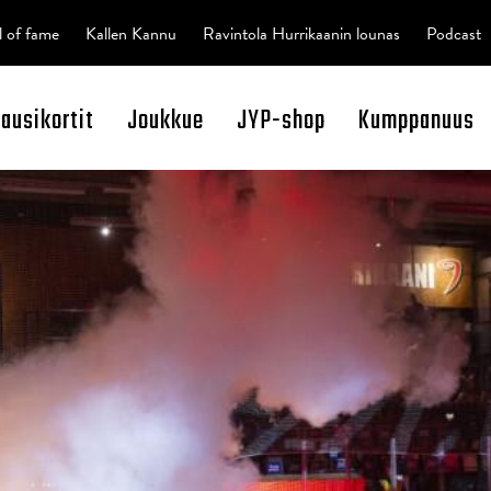
l of fame
Kallen Kannu
Ravintola Hurrikaanin lounas
Podcast
kausikortit
Joukkue
JYP-shop
Kumppanuus