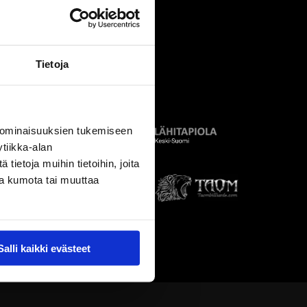
Tietoja
 ominaisuuksien tukemiseen
tiikka-alan
ietoja muihin tietoihin, joita
nsa kumota tai muuttaa
Salli kaikki evästeet