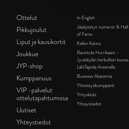
Ottelut
In English
Jäädytetyt numerot & Hall
Pikkujoulut
of Fame
Liput ja kausikortit
Kallen Kannu
Joukkue
Ravintola Hurrikaani –
Jyväskylän herkullisin lounas
JYP-shop
LähiTapiola Areenalla
Business Akatemia
Kumppanuus
Yhteistyökumppanit
VIP -palvelut
Yritysklubi
ottelutapahtumissa
Yhteystiedot
Uutiset
Yhteystiedot