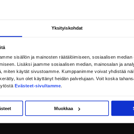
Yksityiskohdat
itä
mme sisällön ja mainosten räätälöimiseen, sosiaalisen median
iseen. Lisäksi jaamme sosiaalisen median, mainosalan ja analy
, miten käytät sivustoamme. Kumppanimme voivat yhdistää näitä t
on kerätty, kun olet käyttänyt heidän palvelujaan. Voit koska taha
äytöstä
Evästeet-sivultamme
.
ästeet
Muokkaa