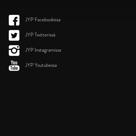
JYP Facebookissa
JYP Twitterissä
JYP Instagramissa
JYP Youtubessa