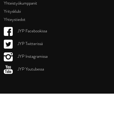
Yhteistyökumppanit
Yritysklubi
Yhteystiedot
JYP Facebookissa
JYP Twitterissä
JYP Instagramissa
JYP Youtubessa