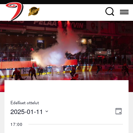
Edelliset ottelut
Näky
Tapa
2025-01-11
Päivä
navig
Views
Valitse
17:00
päivä.
Navig