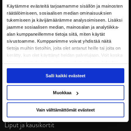
Käytämme evästeitä tarjoamamme sisällön ja mainosten
räätälöimiseen, sosiaalisen median ominaisuuksien
tukemiseen ja kävijämäärämme analysoimiseen. Lisäksi
jaamme sosiaalisen median, mainosalan ja analytiikka-
alan kumppaneillemme tietoja siitä, miten käytät
sivustoamme. Kumppanimme voivat yhdistää näitä
tietoja muihin tietoihin, joita olet antanut heille tai joita on
kerätty, kun olet käyttänyt heidän palvelujaan. Voit koska
tahansa kumota tai muuttaa suostumustasi evästeiden
JYP Jyväskylä Oy
käytöstä
Evästeet-sivultamme
.
Puistokatu 21, 40200 Jyväskylä
Salli kaikki evästeet
Tietosuoja
Muokkaa
Ottelut
Vain välttämättömät evästeet
Pikkujoulut
Liput ja kausikortit