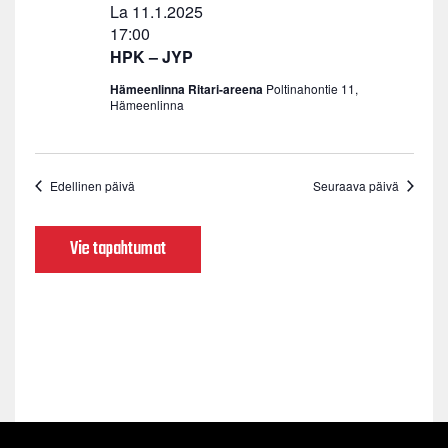
La 11.1.2025
17:00
HPK – JYP
Hämeenlinna Ritari-areena
Poltinahontie 11,
Hämeenlinna
Edellinen päivä
Seuraava päivä
Vie tapahtumat