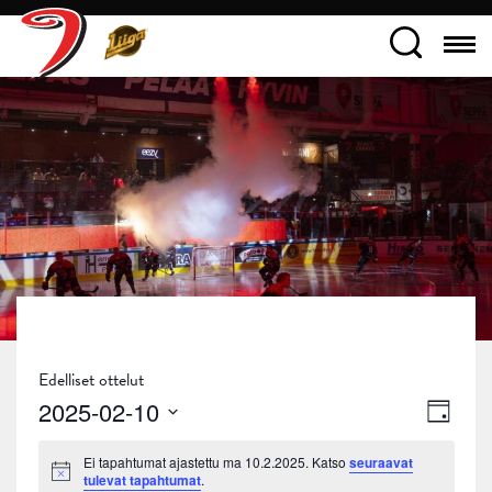
Edelliset ottelut
Näky
Tapa
2025-02-10
Päivä
navig
Views
Valitse
Ei tapahtumat ajastettu ma 10.2.2025. Katso
seuraavat
päivä.
Navig
Notice
tulevat tapahtumat
.