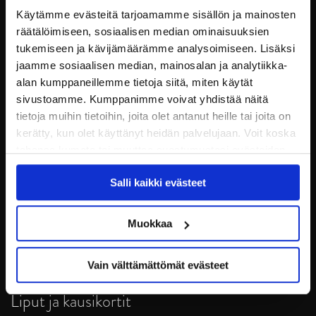
Käytämme evästeitä tarjoamamme sisällön ja mainosten
räätälöimiseen, sosiaalisen median ominaisuuksien
tukemiseen ja kävijämäärämme analysoimiseen. Lisäksi
jaamme sosiaalisen median, mainosalan ja analytiikka-
alan kumppaneillemme tietoja siitä, miten käytät
sivustoamme. Kumppanimme voivat yhdistää näitä
tietoja muihin tietoihin, joita olet antanut heille tai joita on
kerätty, kun olet käyttänyt heidän palvelujaan. Voit koska
tahansa kumota tai muuttaa suostumustasi evästeiden
JYP Jyväskylä Oy
käytöstä
Evästeet-sivultamme
.
Puistokatu 21, 40200 Jyväskylä
Salli kaikki evästeet
Tietosuoja
Muokkaa
Ottelut
Vain välttämättömät evästeet
Pikkujoulut
Liput ja kausikortit