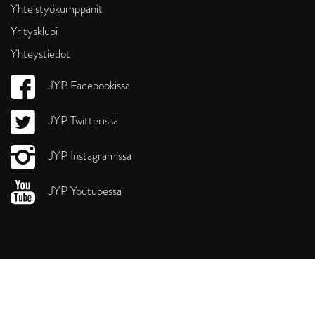
Yhteistyökumppanit
Yritysklubi
Yhteystiedot
JYP Facebookissa
JYP Twitterissä
JYP Instagramissa
JYP Youtubessa