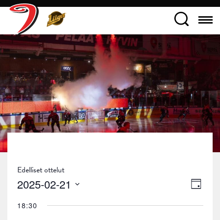
Edelliset ottelut
Näky
Tapa
2025-02-21
Päivä
navig
Views
Valitse
18:30
päivä.
Navig