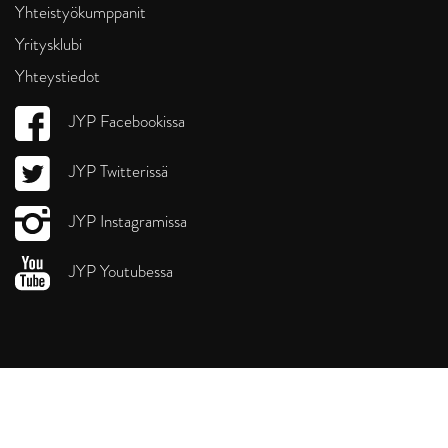
Yhteistyökumppanit
Yritysklubi
Yhteystiedot
JYP Facebookissa
JYP Twitterissä
JYP Instagramissa
JYP Youtubessa