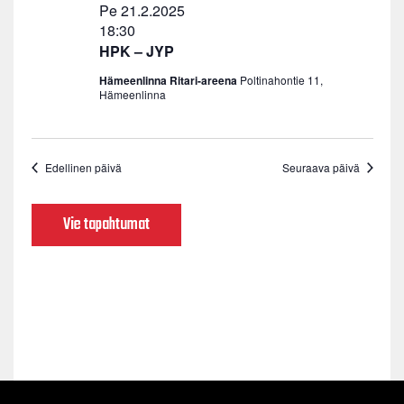
Pe 21.2.2025
18:30
HPK – JYP
Hämeenlinna Ritari-areena
Poltinahontie 11,
Hämeenlinna
Edellinen päivä
Seuraava päivä
Vie tapahtumat