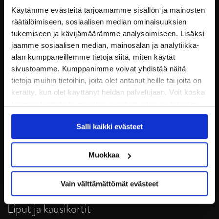
Käytämme evästeitä tarjoamamme sisällön ja mainosten
räätälöimiseen, sosiaalisen median ominaisuuksien
tukemiseen ja kävijämäärämme analysoimiseen. Lisäksi
jaamme sosiaalisen median, mainosalan ja analytiikka-
alan kumppaneillemme tietoja siitä, miten käytät
sivustoamme. Kumppanimme voivat yhdistää näitä
tietoja muihin tietoihin, joita olet antanut heille tai joita on
kerätty, kun olet käyttänyt heidän palvelujaan. Voit koska
tahansa kumota tai muuttaa suostumustasi evästeiden
JYP Jyväskylä Oy
käytöstä
Evästeet-sivultamme
.
Puistokatu 21, 40200 Jyväskylä
Salli kaikki evästeet
Tietosuoja
Muokkaa
Ottelut
Vain välttämättömät evästeet
Pikkujoulut
Liput ja kausikortit