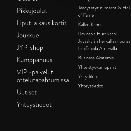
Jäädytetyt numerot & Hall
Pikkujoulut
of Fame
Liput ja kausikortit
Kallen Kannu
Joukkue
Ravintola Hurrikaani –
Jyväskylän herkullisin lounas
JYP-shop
LähiTapiola Areenalla
Business Akatemia
Kumppanuus
Yhteistyökumppanit
VIP -palvelut
Yritysklubi
ottelutapahtumissa
Yhteystiedot
Uutiset
Yhteystiedot