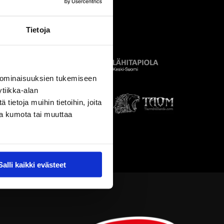
Tietoja
 ominaisuuksien tukemiseen
tiikka-alan
ietoja muihin tietoihin, joita
nsa kumota tai muuttaa
Salli kaikki evästeet