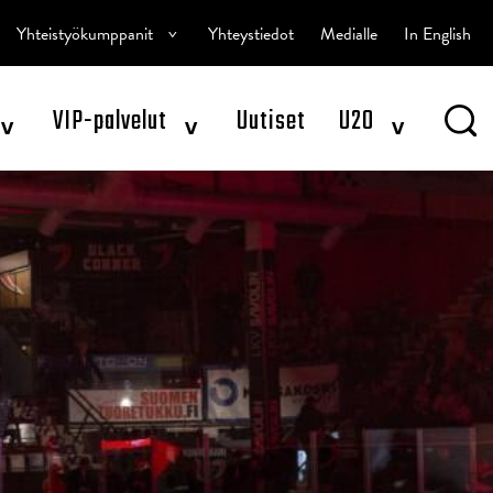
^
Yhteistyökumppanit
Yhteystiedot
Medialle
In English
^
^
^
VIP-palvelut
Uutiset
U20