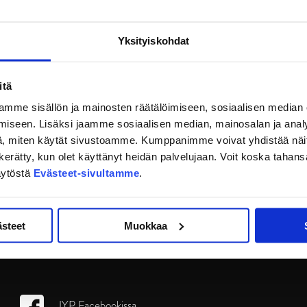
Yksityiskohdat
itä
mme sisällön ja mainosten räätälöimiseen, sosiaalisen median
iseen. Lisäksi jaamme sosiaalisen median, mainosalan ja analy
, miten käytät sivustoamme. Kumppanimme voivat yhdistää näitä t
on kerätty, kun olet käyttänyt heidän palvelujaan. Voit koska taha
äytöstä
Evästeet-sivultamme
.
ästeet
Muokkaa
JYP Facebookissa