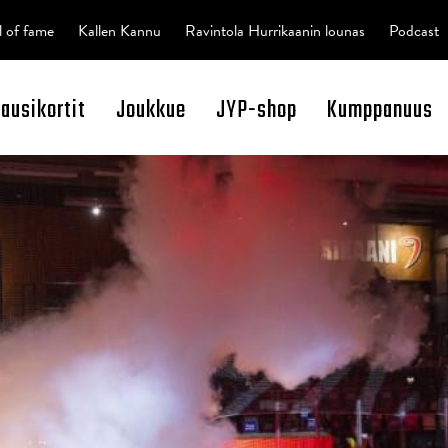
l of fame
Kallen Kannu
Ravintola Hurrikaanin lounas
Podcast
kausikortit
Joukkue
JYP-shop
Kumppanuus