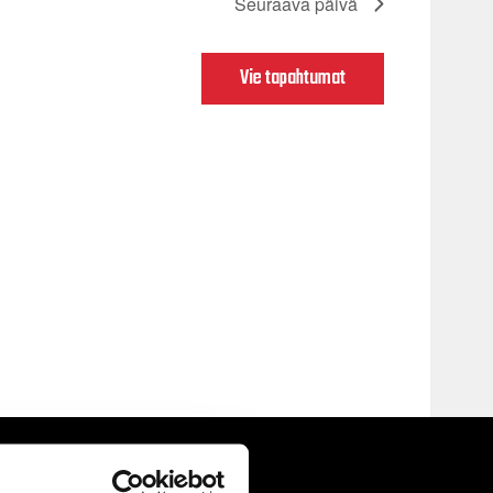
Seuraava päivä
Vie tapahtumat