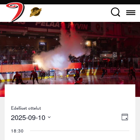
Edelliset ottelut
Näky
Tapa
2025-09-10
Päivä
navig
Views
Valitse
18:30
päivä.
Navig