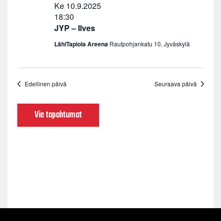
Ke 10.9.2025
18:30
JYP – Ilves
LähiTapiola Areena
Rautpohjankatu 10, Jyväskylä
Edellinen päivä
Seuraava päivä
Vie tapahtumat