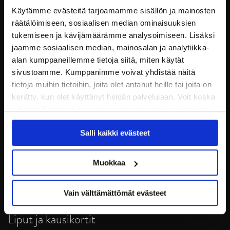
Käytämme evästeitä tarjoamamme sisällön ja mainosten
räätälöimiseen, sosiaalisen median ominaisuuksien
tukemiseen ja kävijämäärämme analysoimiseen. Lisäksi
jaamme sosiaalisen median, mainosalan ja analytiikka-
alan kumppaneillemme tietoja siitä, miten käytät
sivustoamme. Kumppanimme voivat yhdistää näitä
tietoja muihin tietoihin, joita olet antanut heille tai joita on
kerätty, kun olet käyttänyt heidän palvelujaan. Voit koska
tahansa kumota tai muuttaa suostumustasi evästeiden
JYP Jyväskylä Oy
käytöstä
Evästeet-sivultamme
.
Puistokatu 21, 40200 Jyväskylä
Salli kaikki evästeet
Tietosuoja
Muokkaa
Ottelut
Vain välttämättömät evästeet
Pikkujoulut
Liput ja kausikortit