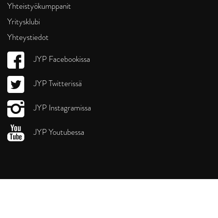
Yhteistyökumppanit
Yritysklubi
Yhteystiedot
JYP Facebookissa
JYP Twitterissä
JYP Instagramissa
JYP Youtubessa